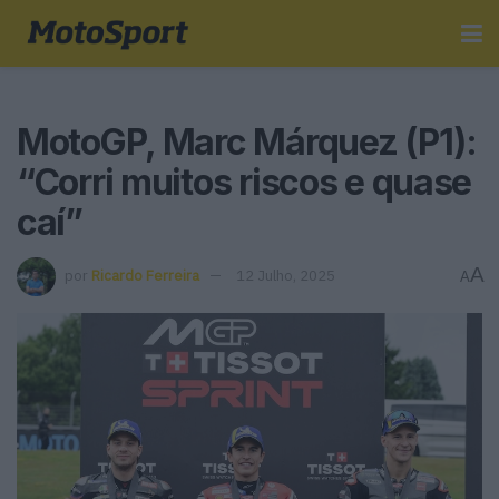
MotoGP, Marc Márquez (P1):
“Corri muitos riscos e quase
caí”
A
por
Ricardo Ferreira
12 Julho, 2025
A