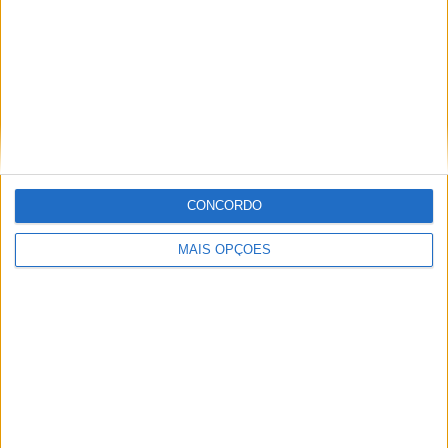
Artigos relacionados
CONCORDO
MotoGP: Iker Lecuona ambiciona Top 10 em
Silverstone
MAIS OPÇÕES
POR
MIGUEL FRAGOSO
6 AGOSTO, 2026