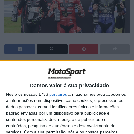
🔊 Ouvir artigo
O piloto de fábrica da Ducati, Marc Márquez, venceu o
sprint da MotoGP em Sachsenring – mas conteve a
Damos valor à sua privacidade
emoção, admitindo: “Estou a correr riscos demais.”
Nós e os nossos 1733
parceiros
armazenamos e/ou acedemos
a informações num dispositivo, como cookies, e processamos
O rei de Sachsenring fez jus ao seu nome no sprint
dados pessoais, como identificadores únicos e informações
alemão. O piloto da Ducati largou da pole position, mas
padrão enviadas por um dispositivo para publicidade e
conteúdos personalizados, medição de publicidade e
teve que desviar e sair da pista logo após a largada na
conteúdos, pesquisa de audiências e desenvolvimento de
Curva 1. Marc ficou para trás e, nas voltas iniciais, parecia
serviços.
Com a sua permissão, nós e os nossos parceiros