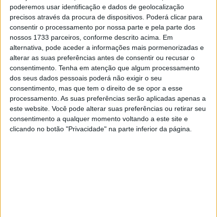
que Márquez poderia ser ultrapassado na sua pista
poderemos usar identificação e dados de geolocalização
favorita. Mas Márquez lutou para abrir caminho…
precisos através da procura de dispositivos. Poderá clicar para
consentir o processamento por nossa parte e pela parte dos
“Estou feliz, foi uma ótima corrida” mas estou a correr
nossos 1733 parceiros, conforme descrito acima. Em
alternativa, pode aceder a informações mais pormenorizadas e
muitos riscos. Este ano, estou a tentar trabalhar os meus
alterar as suas preferências antes de consentir ou recusar o
instintos, o meu caráter na moto. Mas às vezes isso não
consentimento.
Tenha em atenção que algum processamento
funciona. Hoje podemos rir disso, mas também estive
dos seus dados pessoais poderá não exigir o seu
perto de cair.”
consentimento, mas que tem o direito de se opor a esse
processamento. As suas preferências serão aplicadas apenas a
este website. Você pode alterar suas preferências ou retirar seu
Artigos relacionados
consentimento a qualquer momento voltando a este site e
clicando no botão "Privacidade" na parte inferior da página.
MotoGP: Iker Lecuona ambiciona Top 10 em
Silverstone
6 AGOSTO, 2026
MotoGP: Marco Bezzecchi recebe luz verde
para correr em Silverstone
6 AGOSTO, 2026