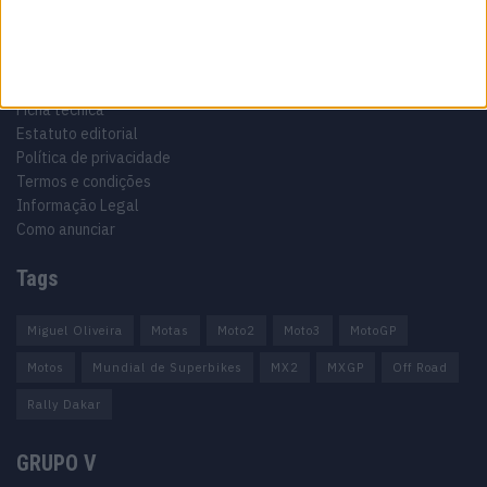
Informação importante
Ficha técnica
Estatuto editorial
Política de privacidade
Termos e condições
Informação Legal
Como anunciar
Tags
Miguel Oliveira
Motas
Moto2
Moto3
MotoGP
Motos
Mundial de Superbikes
MX2
MXGP
Off Road
Rally Dakar
GRUPO V