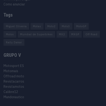
Como anunciar
Tags
Miguel Oliveira
Motas
Moto2
Moto3
MotoGP
Motos
Mundial de Superbikes
MX2
MXGP
Off Road
Rally Dakar
GRUPO V
Motosport ES
Motomais
Offroad moto
Revistacarros
Revistamotos
Calibre12
Mundonautico