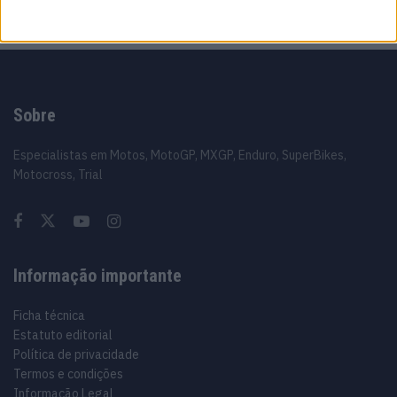
Sobre
Especialistas em Motos, MotoGP, MXGP, Enduro, SuperBikes,
Motocross, Trial
Informação importante
Ficha técnica
Estatuto editorial
Política de privacidade
Termos e condições
Informação Legal