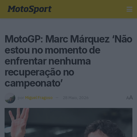
MotoGP: Marc Márquez ‘Não
estou no momento de
enfrentar nenhuma
recuperação no
campeonato’
A
por
Miguel Fragoso
28 Maio, 2026
A