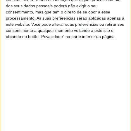
«E bom, tivemos muita sorte no
dos seus dados pessoais poderá não exigir o seu
motociclismo, não só pela queda do Álex,
consentimento, mas que tem o direito de se opor a esse
processamento. As suas preferências serão aplicadas apenas a
mas também pela de Johann Zarco. Mas,
este website. Você pode alterar suas preferências ou retirar seu
logicamente, quando acontece a um
consentimento a qualquer momento voltando a este site e
familiar afeta muito mais. Passei todo o
clicando no botão "Privacidade" na parte inferior da página.
domingo mal. Mas depois, na segunda-feira,
quando o abracei, fiquei mais tranquilo.»
«Honestamente, são dos momentos em
que mais se entende o risco que existe,
porque é como se o aceitasses, entendes
que temos este risco, mas pensas sempre
‘não me vai calhar a mim’. É assim. Aceitas,
mas até acontecer… é difícil de explicar,
porque tens muito respeito. Até acontecer
a um familiar, não se vive da mesma
forma.»
Mas Marc diz que o Álex, aos poucos, está a voltar a ser