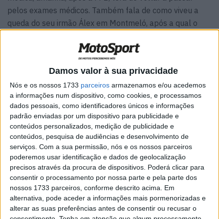
pelos exames médicos. Também fala de como viveu a
queda do seu irmão Álex em Montmeló, após a qual o
#73 ainda não pode regressar à pista. As palavras de
Marc foram-nos transmitidas pelo nosso colaborador
Manuel Pecino.
Damos valor à sua privacidade
Não foi nada agradável ver o seu irmão cair.
Nós e os nossos 1733
parceiros
armazenamos e/ou acedemos
«O domingo de Montmeló, no geral, vivi-o
a informações num dispositivo, como cookies, e processamos
mal. Vivi-o. O acidente, logicamente, fiquei
dados pessoais, como identificadores únicos e informações
paralisado em frente à televisão.
padrão enviadas por um dispositivo para publicidade e
conteúdos personalizados, medição de publicidade e
Felizmente, e quero agradecer tanto à
conteúdos, pesquisa de audiências e desenvolvimento de
família, obviamente, como ao campeonato,
serviços.
Com a sua permissão, nós e os nossos parceiros
que me foi informando em todo o momento
poderemos usar identificação e dados de geolocalização
das coisas que iam sendo ditas por rádio
precisos através da procura de dispositivos. Poderá clicar para
sobre como estava o piloto.»
consentir o processamento por nossa parte e pela parte dos
nossos 1733 parceiros, conforme descrito acima. Em
Márquez também está consciente da sorte no caso de
alternativa, pode aceder a informações mais pormenorizadas e
Zarco.
alterar as suas preferências antes de consentir ou recusar o
consentimento.
Tenha em atenção que algum processamento