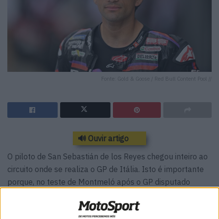
Fonte: Gold & Goose / Red Bull Content Pool //
🔊 Ouvir artigo
O piloto de San Sebastián de los Reyes chegou inteiro ao
circuito onde se realiza o GP de Itália. Isto é importante
porque, no teste de Montmeló após o GP disputado
naquele circuito, sofreu uma queda forte. Jorge Martín
teve de ser evacuado de helicóptero, mas isso já faz