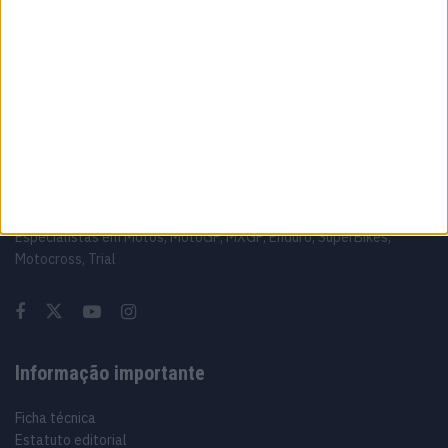
MotoGP: Luca Marini ‘Talvez tudo fique
resolvido este fim de semana’
6 AGOSTO, 2026
Sobre
Especialistas em Motos, MotoGP, MXGP, Enduro, SuperBikes,
Motocross, Trial
Informação importante
Ficha técnica
Estatuto editorial