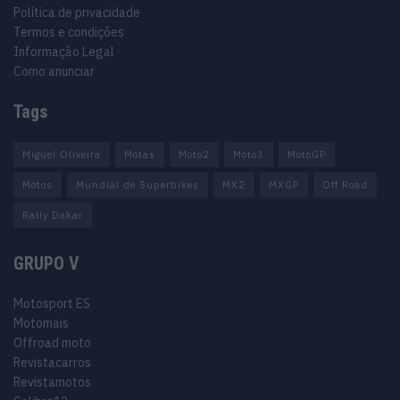
Política de privacidade
Termos e condições
Informação Legal
Como anunciar
Tags
Miguel Oliveira
Motas
Moto2
Moto3
MotoGP
Motos
Mundial de Superbikes
MX2
MXGP
Off Road
Rally Dakar
GRUPO V
Motosport ES
Motomais
Offroad moto
Revistacarros
Revistamotos