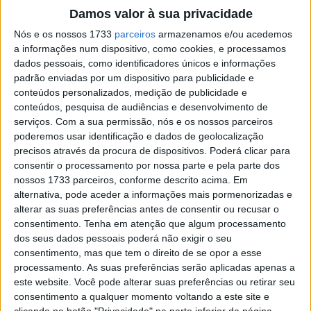
parte do passado. O #89 chega a Mugello com vontade
Damos valor à sua privacidade
de competir, apesar de uma pequena lesão que espera
Nós e os nossos 1733
parceiros
armazenamos e/ou acedemos
que não o incomode demasiado. As suas palavras foram
a informações num dispositivo, como cookies, e processamos
transmitidas segundo o site
https://www.motosan.es
.
dados pessoais, como identificadores únicos e informações
padrão enviadas por um dispositivo para publicidade e
Sobre a queda no teste de Barcelona: «Sinto-me bem.
conteúdos personalizados, medição de publicidade e
Acho que foi uma queda totalmente desnecessária.
conteúdos, pesquisa de audiências e desenvolvimento de
Estava a testar algumas pequenas peças na moto.
serviços.
Com a sua permissão, nós e os nossos parceiros
poderemos usar identificação e dados de geolocalização
Simplesmente perdi a frente a 200 km/h. E sim, a relva
precisos através da procura de dispositivos. Poderá clicar para
estava em muito mau estado.»
consentir o processamento por nossa parte e pela parte dos
nossos 1733 parceiros, conforme descrito acima. Em
Martín mostra-se agradecido por estar bem. «Graças a
alternativa, pode aceder a informações mais pormenorizadas e
Deus estou bem, estou seguro. Quero dizer que não parti
alterar as suas preferências antes de consentir ou recusar o
nenhum osso, porque era daquelas quedas em que
consentimento.
Tenha em atenção que algum processamento
dos seus dados pessoais poderá não exigir o seu
podes partir alguma coisa. Por isso, também foi um bom
consentimento, mas que tem o direito de se opor a esse
teste para o meu corpo, para perceber que está
processamento. As suas preferências serão aplicadas apenas a
bastante bem. Tenho uma pequena lesão no pé, uma
este website. Você pode alterar suas preferências ou retirar seu
lesão nos ligamentos. Espero que amanhã não me
consentimento a qualquer momento voltando a este site e
clicando no botão "Privacidade" na parte inferior da página.