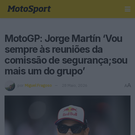
MotoGP: Jorge Martín ‘Vou
sempre às reuniões da
comissão de segurança;sou
mais um do grupo’
A
por
Miguel Fragoso
28 Maio, 2026
A