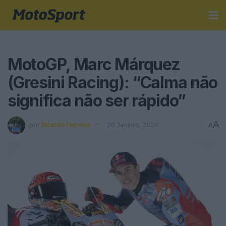
MotoGP, Marc Márquez
(Gresini Racing): “Calma não
significa não ser rápido”
A
por
Ricardo Ferreira
20 Janeiro, 2024
A