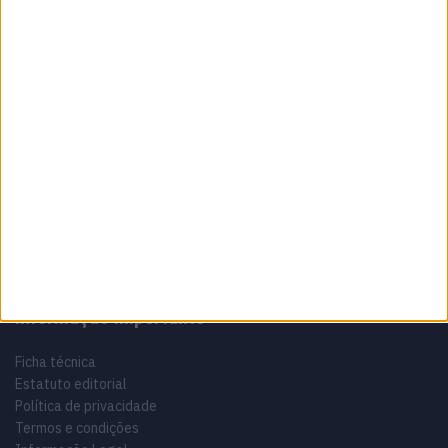
Sobre
Especialistas em Motos, MotoGP, MXGP, Enduro, SuperBikes,
Motocross, Trial
Informação importante
Ficha técnica
Estatuto editorial
Política de privacidade
Termos e condições