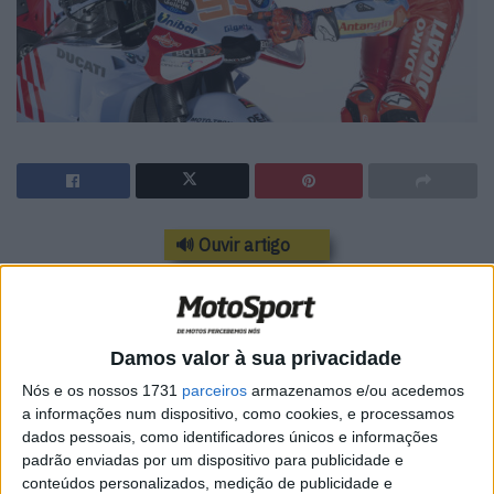
🔊 Ouvir artigo
Após a apresentação com as novas cores azul celeste da
Gresini, Marc Márquez falou à imprensa e desde logo quis
minimizar as expectativas para a sua temporada de
Damos valor à sua privacidade
estreia na equipa, insistindo que “não será normal” estar
Nós e os nossos 1731
parceiros
armazenamos e/ou acedemos
ao mesmo nível de Francesco Bagnaia e Jorge Martin
a informações num dispositivo, como cookies, e processamos
desde a primeira corrida.
dados pessoais, como identificadores únicos e informações
padrão enviadas por um dispositivo para publicidade e
“A minha abordagem é tentar ser rápido na pista e se
conteúdos personalizados, medição de publicidade e