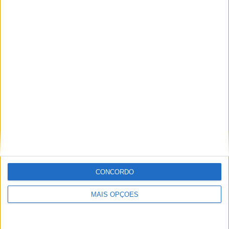
Ricardo Ferreira
Apaixonado por motos desde muito cedo, está desde há
muito ligado à Comunicação Social, tendo trabalhado em
diversos meios como AutoHoje, revista Motociclismo,
jornal Volante, revista MotoMagazine e Autosport, entre
outros.
Artigos relacionados
CONCORDO
MAIS OPÇÕES
MotoGP: Bagnaia acredita numa segunda