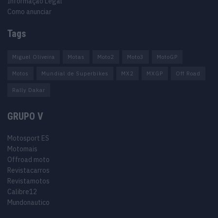
Informação Legal
Como anunciar
Tags
Miguel Oliveira
Motas
Moto2
Moto3
MotoGP
Motos
Mundial de Superbikes
MX2
MXGP
Off Road
Rally Dakar
GRUPO V
Motosport ES
Motomais
Offroad moto
Revistacarros
Revistamotos
Calibre12
Mundonautico