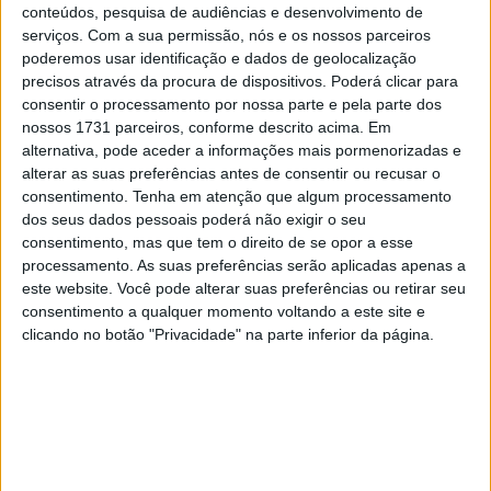
conseguir ser um décimo mais rápido tentarei fazê-lo.
conteúdos, pesquisa de audiências e desenvolvimento de
serviços.
Com a sua permissão, nós e os nossos parceiros
Mas também se trata de expectativas versus realidade. É
poderemos usar identificação e dados de geolocalização
claro que as expectativas das pessoas são muito altas.
precisos através da procura de dispositivos. Poderá clicar para
Mas o meu trabalho é tentar esquecer todas as
consentir o processamento por nossa parte e pela parte dos
expectativas e trabalhar na minha garagem porque
nossos 1731 parceiros, conforme descrito acima. Em
alternativa, pode aceder a informações mais pormenorizadas e
preciso ter calma. Especialmente no início.”
alterar as suas preferências antes de consentir ou recusar o
consentimento.
Tenha em atenção que algum processamento
“Calma não significa não ser rápido. Claro que vou tentar
dos seus dados pessoais poderá não exigir o seu
e gostaria de ser rápido, mas não posso pretender lutar
consentimento, mas que tem o direito de se opor a esse
pela vitória desde o início porque os últimos quatro anos
processamento. As suas preferências serão aplicadas apenas a
foram um pesadelo para mim. Nos últimos dois anos não
este website. Você pode alterar suas preferências ou retirar seu
consegui vencer uma corrida e agora chego a uma moto
consentimento a qualquer momento voltando a este site e
clicando no botão "Privacidade" na parte inferior da página.
que especialmente dois pilotos, Bagnaia e Martin,
passaram muitos anos e venceram muitas corridas e
campeonatos. Eles são super-rápidos e terão a moto de
2024, e se acabas de chegar não podes fingir que estás
ao mesmo nível deles.”