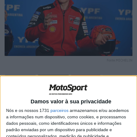
Fonte:MICHELIN
🔊 Ouvir artigo
Damos valor à sua privacidade
Marc Márquez é considerado por muitos o melhor de
Nós e os nossos 1731
parceiros
armazenamos e/ou acedemos
sempre ou um dos melhores de sempre no
MotoGP
. No
a informações num dispositivo, como cookies, e processamos
dados pessoais, como identificadores únicos e informações
entanto, vários especialistas e fãs do maior desporto
padrão enviadas por um dispositivo para publicidade e
motorizado de duas rodas no mundo, acreditam que o seu
conteúdos personalizados, medição de publicidade e