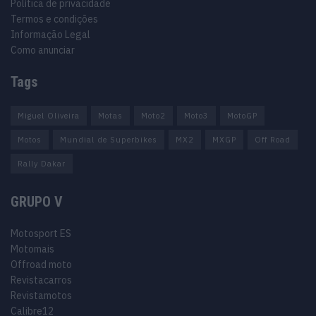
Política de privacidade
Termos e condições
Informação Legal
Como anunciar
Tags
Miguel Oliveira
Motas
Moto2
Moto3
MotoGP
Motos
Mundial de Superbikes
MX2
MXGP
Off Road
Rally Dakar
GRUPO V
Motosport ES
Motomais
Offroad moto
Revistacarros
Revistamotos
Calibre12