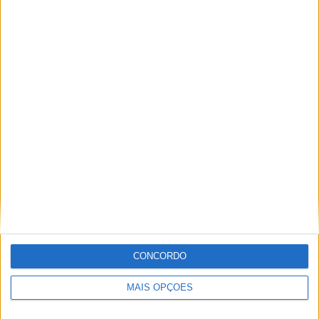
Miguel Fragoso
Jornalista para o site motosport que estuda e escreve
sobre todas as novidades do mundo motorizado. Nasci
no mundo das “duas rodas” por culpa da família que
sempre esteve associada a este meio. Conseguir
trabalhar nesta área e falar sobre o mundo das motos é
um privilégio enorme.
Artigos relacionados
CONCORDO
MAIS OPÇÕES