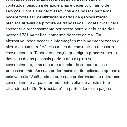
talento não se estende no desenvolvimento de uma
conteúdos, pesquisa de audiências e desenvolvimento de
moto, mas apenas numa moto que já seja competitiva.
serviços.
Com a sua permissão, nós e os nossos parceiros
poderemos usar identificação e dados de geolocalização
Relembrando Valentino Rossi, que também é
precisos através da procura de dispositivos. Poderá clicar para
consentir o processamento por nossa parte e pela parte dos
considerado por muitos um dos melhores de sempre a
nossos 1731 parceiros, conforme descrito acima. Em
passar pelo campeonato do mundo de MotoGP, a opinião
alternativa, pode aceder a informações mais pormenorizadas e
já é outra. O piloto italiano era considerado um “expert” a
alterar as suas preferências antes de consentir ou recusar o
desenvolver a sua moto, prova disto foi a transição de
consentimento.
Tenha em atenção que algum processamento
dos seus dados pessoais poderá não exigir o seu
Rossi da Honda, para a Yamaha – na altura a Yamaha era
consentimento, mas que tem o direito de se opor a esse
uma moto que lutava para entrar no top 10 – onde
processamento. As suas preferências serão aplicadas apenas a
Valentino elevou o fabricante japonês ao mais alto nível
este website. Você pode alterar suas preferências ou retirar seu
e, até conseguiu o título na sua época de estreia na
consentimento a qualquer momento voltando a este site e
clicando no botão "Privacidade" na parte inferior da página.
Yamaha.