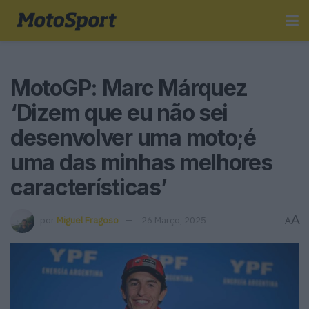
MotoGP: Marc Márquez
‘Dizem que eu não sei
desenvolver uma moto;é
uma das minhas melhores
características’
A
por
Miguel Fragoso
26 Março, 2025
A