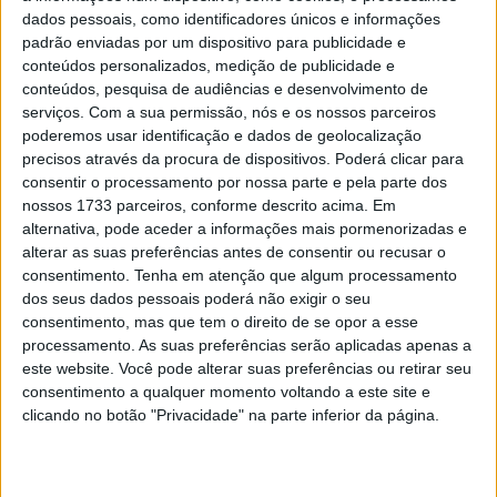
forte desempenho de Jorge Martín colocaram a Aprilia
dados pessoais, como identificadores únicos e informações
no centro da luta pelo título, num duelo interno que
padrão enviadas por um dispositivo para publicidade e
começa a ganhar cada vez mais intensidade dentro da
conteúdos personalizados, medição de publicidade e
conteúdos, pesquisa de audiências e desenvolvimento de
estrutura de Noale.
serviços.
Com a sua permissão, nós e os nossos parceiros
poderemos usar identificação e dados de geolocalização
No entanto, a atenção também se vira para Marc
precisos através da procura de dispositivos. Poderá clicar para
Márquez, que continua em fase de recuperação depois
consentir o processamento por nossa parte e pela parte dos
do seu regresso competitivo em Mugello. O espanhol
nossos 1733 parceiros, conforme descrito acima. Em
mostrou sinais positivos, mas ainda longe do seu nível
alternativa, pode aceder a informações mais pormenorizadas e
alterar as suas preferências antes de consentir ou recusar o
máximo, e chega a este novo desafio no circuito de
consentimento.
Tenha em atenção que algum processamento
Balaton Park com o foco totalmente virado para evoluir
dos seus dados pessoais poderá não exigir o seu
fisicamente e voltar a lutar consistentemente pelas
consentimento, mas que tem o direito de se opor a esse
posições da frente.
processamento. As suas preferências serão aplicadas apenas a
este website. Você pode alterar suas preferências ou retirar seu
A visita ao GP da Hungria, disputado no moderno Balaton
consentimento a qualquer momento voltando a este site e
clicando no botão "Privacidade" na parte inferior da página.
Park Circuit, promete assim mais um fim de semana de
alta intensidade, com a luta pelo campeonato a aquecer
e várias incógnitas por resolver, tanto na Aprilia como no