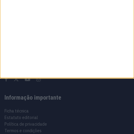
Sobre
Especialistas em Motos, MotoGP, MXGP, Enduro, SuperBikes,
Motocross, Trial
Informação importante
Ficha técnica
Estatuto editorial
Política de privacidade
Termos e condições