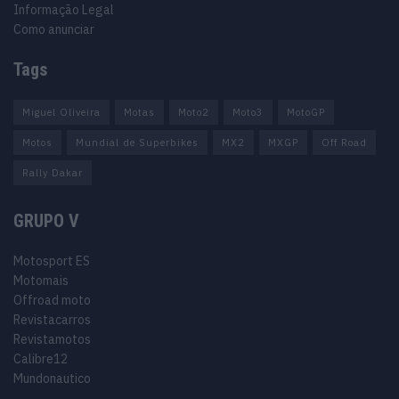
Informação Legal
Como anunciar
Tags
Miguel Oliveira
Motas
Moto2
Moto3
MotoGP
Motos
Mundial de Superbikes
MX2
MXGP
Off Road
Rally Dakar
GRUPO V
Motosport ES
Motomais
Offroad moto
Revistacarros
Revistamotos
Calibre12
Mundonautico