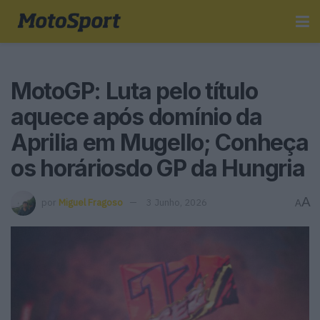
MotoGP: Luta pelo título
aquece após domínio da
Aprilia em Mugello; Conheça
os horáriosdo GP da Hungria
A
por
Miguel Fragoso
3 Junho, 2026
A