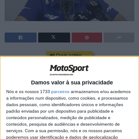
🔊 Ouvir artigo
O homem forte da Yamaha no Mundial de MotoGP estava
verdadeiramente desolado com o resultado dos seus
Damos valor à sua privacidade
pilotos no GP do Japão. Numa pista onde a marca
sempre dominou o abandono de Valentino Rossi e Jorge
Nós e os nossos 1733
parceiros
armazenamos e/ou acedemos
a informações num dispositivo, como cookies, e processamos
Lorenzo, acabou por fazer mossa na equipa.
dados pessoais, como identificadores únicos e informações
padrão enviadas por um dispositivo para publicidade e
Olhando para a temporada que está no seu final, Lin
conteúdos personalizados, medição de publicidade e
Jarvins reconheceu que a “Honda subiu muito de
conteúdos, pesquisa de audiências e desenvolvimento de
rendimento, não há dúvidas disso. Se comparamos o
serviços.
Com a sua permissão, nós e os nossos parceiros
rendimentos e a consistência do principio da temporada,
poderemos usar identificação e dados de geolocalização