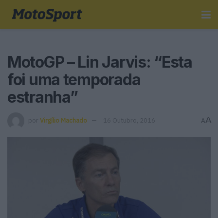
MotoGP – Lin Jarvis: “Esta
foi uma temporada
estranha”
A
por
Virgílio Machado
16 Outubro, 2016
A