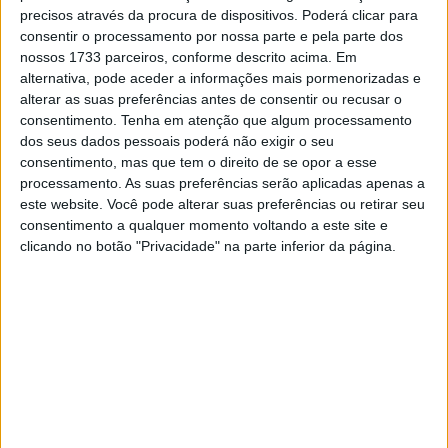
precisos através da procura de dispositivos. Poderá clicar para
não existem duvidas que melhoraram bastante.
consentir o processamento por nossa parte e pela parte dos
Possivelmente nós demos tantos passos em frente
nossos 1733 parceiros, conforme descrito acima. Em
quanto eles, mas esta foi uma temporada estranha
alternativa, pode aceder a informações mais pormenorizadas e
porque tivemos de lidar com com nova eletrónica,
alterar as suas preferências antes de consentir ou recusar o
consentimento.
Tenha em atenção que algum processamento
mudança de pneus e como se não bastasse Valentino
dos seus dados pessoais poderá não exigir o seu
caiu por três vezes em corrida e isso não é normal”,
consentimento, mas que tem o direito de se opor a esse
afirmou o manager da Yamaha.
processamento. As suas preferências serão aplicadas apenas a
este website. Você pode alterar suas preferências ou retirar seu
Para Jarvis a situação é tão anormal que: “O Jorge que
consentimento a qualquer momento voltando a este site e
não é um piloto que caia com frequência registou esta
clicando no botão "Privacidade" na parte inferior da página.
temporada muitas quedas. Tivemos caraterísticas de
pneus muito diferentes e por vezes essa particularidade
acaba por prejudicar os pilotos”.
Artigos relacionados
MotoGP: Jorge Martín faz história em
Silverstone com pole e recorde absoluto