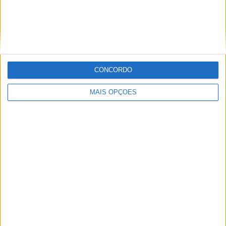
MotoGP: Jorge Martín faz história em
Silverstone com pole e recorde absoluto
POR
MIGUEL FRAGOSO
8 AGOSTO, 2026
CONCORDO
MAIS OPÇÕES
MotoGP: Morbidelli e Lecuona conquistam as últimas
vagas na Q2 em Silverstone