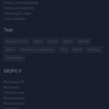
Política de privacidade
Termos e condições
Informação Legal
Como anunciar
Tags
Miguel Oliveira
Motas
Moto2
Moto3
MotoGP
Motos
Mundial de Superbikes
MX2
MXGP
Off Road
Rally Dakar
GRUPO V
Motosport ES
Motomais
Offroad moto
Revistacarros
Revistamotos
Calibre12