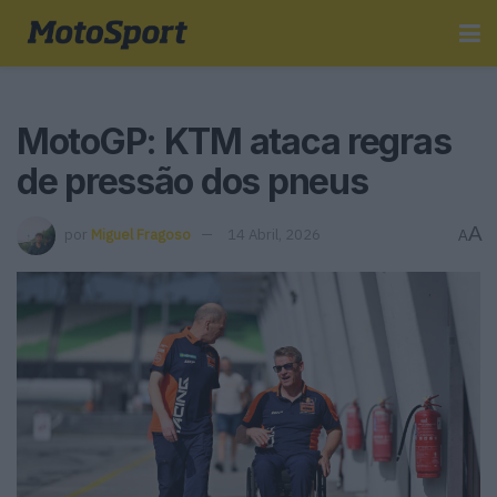
MotoGP: KTM ataca regras
de pressão dos pneus
A
por
Miguel Fragoso
14 Abril, 2026
A