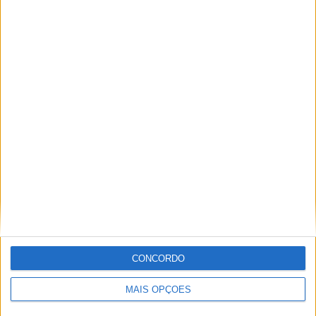
Miguel Fragoso
Jornalista para o site motosport que estuda e escreve
sobre todas as novidades do mundo motorizado. Nasci
no mundo das “duas rodas” por culpa da família que
sempre esteve associada a este meio. Conseguir
trabalhar nesta área e falar sobre o mundo das motos é
um privilégio enorme.
Artigos relacionados
CONCORDO
MAIS OPÇÕES