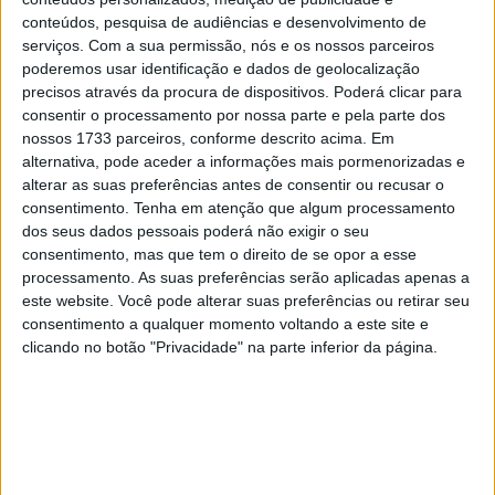
Sprint e 60% num Grande Prémio — resulta numa
conteúdos, pesquisa de audiências e desenvolvimento de
penalização de tempo após a corrida de 8 ou 16
serviços.
Com a sua permissão, nós e os nossos parceiros
poderemos usar identificação e dados de geolocalização
segundos, respetivamente.
precisos através da procura de dispositivos. Poderá clicar para
consentir o processamento por nossa parte e pela parte dos
Artigos relacionados
nossos 1733 parceiros, conforme descrito acima. Em
alternativa, pode aceder a informações mais pormenorizadas e
MotoGP: Jorge Martín não dá hipóteses e
alterar as suas preferências antes de consentir ou recusar o
vence Sprint marcada pelo domínio da
consentimento.
Tenha em atenção que algum processamento
Aprilia
dos seus dados pessoais poderá não exigir o seu
8 AGOSTO, 2026
consentimento, mas que tem o direito de se opor a esse
processamento. As suas preferências serão aplicadas apenas a
MotoGP: Jack Miller prepara adeus após 16
este website. Você pode alterar suas preferências ou retirar seu
temporadas nos Grandes Prémios
consentimento a qualquer momento voltando a este site e
8 AGOSTO, 2026
clicando no botão "Privacidade" na parte inferior da página.
Recentemente, esta regra custou um pódio na Sprint ao