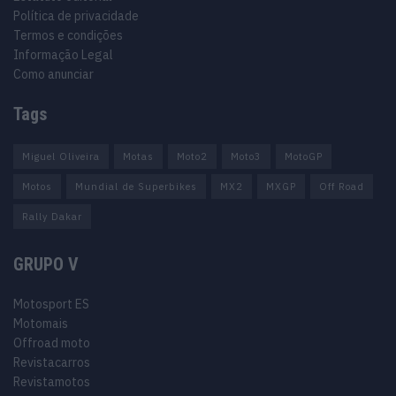
Política de privacidade
Termos e condições
Informação Legal
Como anunciar
Tags
Miguel Oliveira
Motas
Moto2
Moto3
MotoGP
Motos
Mundial de Superbikes
MX2
MXGP
Off Road
Rally Dakar
GRUPO V
Motosport ES
Motomais
Offroad moto
Revistacarros
Revistamotos