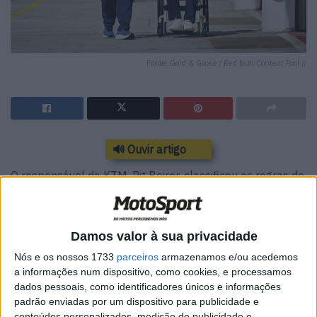
Fonte: Gold & Goose / Red Bull Content Pool //
🔊 Ouvir artigo
O responsável da KTM, Pit Beirer, classificou as regras de
pressão dos pneus no MotoGP como “absurdas”.
A marca austríaca já beneficiou e também foi penalizada
Damos valor à sua privacidade
por este regulamento, que exige que cada piloto
Nós e os nossos 1733
parceiros
armazenamos e/ou acedemos
complete uma percentagem mínima de voltas de corrida
a informações num dispositivo, como cookies, e processamos
acima de um valor de pressão definido.
dados pessoais, como identificadores únicos e informações
padrão enviadas por um dispositivo para publicidade e
O incumprimento dessas percentagens — 30% numa
conteúdos personalizados, medição de publicidade e