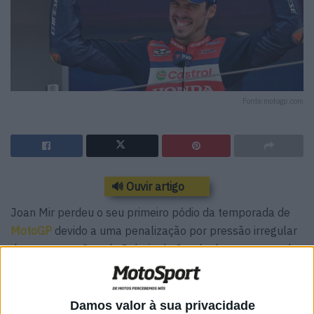
Fonte:motogp.com
🔊 Ouvir artigo
Joan Mir perdeu o seu primeiro pódio da temporada de
MotoGP
devido a uma penalização por pressão irregular
dos pneus no Grande Prémio da Catalunha, promovendo
Pecco Bagnaia ao terceiro lugar.
A corrida de domingo em Montmeló ficou marcada por
Damos valor à sua privacidade