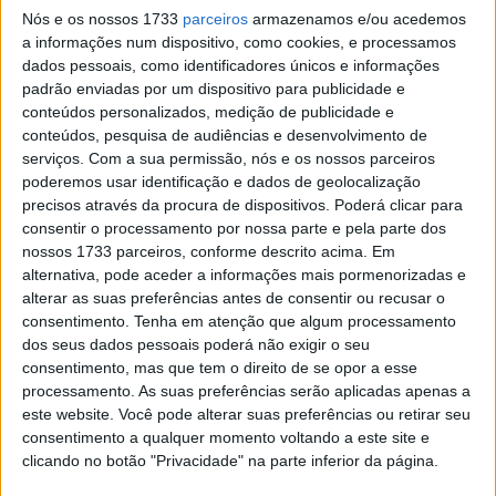
dois acidentes graves que obrigaram à exibição de
Nós e os nossos 1733
parceiros
armazenamos e/ou acedemos
bandeiras vermelhas. O primeiro aconteceu na volta 12
a informações num dispositivo, como cookies, e processamos
das 24 previstas da corrida original, após uma violenta
dados pessoais, como identificadores únicos e informações
colisão entre Alex Márquez e Pedro Acosta.
padrão enviadas por um dispositivo para publicidade e
conteúdos personalizados, medição de publicidade e
No primeiro recomeço, um acidente envolvendo Johann
conteúdos, pesquisa de audiências e desenvolvimento de
serviços.
Com a sua permissão, nós e os nossos parceiros
Zarco, Luca Marini e Pecco Bagnaia terminou com Zarco a
poderemos usar identificação e dados de geolocalização
ser levado ao hospital para exames à perna.
precisos através da procura de dispositivos. Poderá clicar para
consentir o processamento por nossa parte e pela parte dos
Artigos relacionados
nossos 1733 parceiros, conforme descrito acima. Em
alternativa, pode aceder a informações mais pormenorizadas e
alterar as suas preferências antes de consentir ou recusar o
Moto2 – Triumph revela o novo motor de
consentimento.
competição para 2027
Tenha em atenção que algum processamento
dos seus dados pessoais poderá não exigir o seu
9 AGOSTO, 2026
consentimento, mas que tem o direito de se opor a esse
processamento. As suas preferências serão aplicadas apenas a
MotoGP: Jorge Martín não dá hipóteses e
este website. Você pode alterar suas preferências ou retirar seu
vence Sprint marcada pelo domínio da
Aprilia
consentimento a qualquer momento voltando a este site e
clicando no botão "Privacidade" na parte inferior da página.
8 AGOSTO, 2026