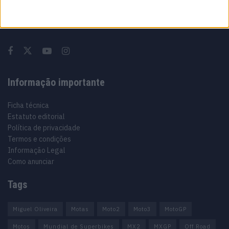
Especialistas em Motos, MotoGP, MXGP, Enduro, SuperBikes,
Motocross, Trial
Informação importante
Ficha técnica
Estatuto editorial
Política de privacidade
Termos e condições
Informação Legal
Como anunciar
Tags
Miguel Oliveira
Motas
Moto2
Moto3
MotoGP
Motos
Mundial de Superbikes
MX2
MXGP
Off Road