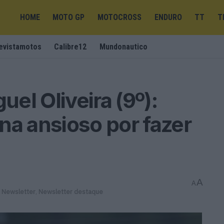
HOME
MOTO GP
MOTOCROSS
ENDURO
TT
T
evistamotos
Calibre12
Mundonautico
uel Oliveira (9º):
na ansioso por fazer
A
A
,
Newsletter
,
Newsletter destaque