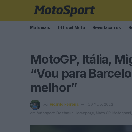
Motomais
Offroad Moto
Revistacarros
R
MotoGP, Itália, Mig
“Vou para Barcelo
melhor”
por
Ricardo Ferreira
29 Maio, 2022
em
Autosport
,
Destaque Homepage
,
Moto GP
,
Motosport