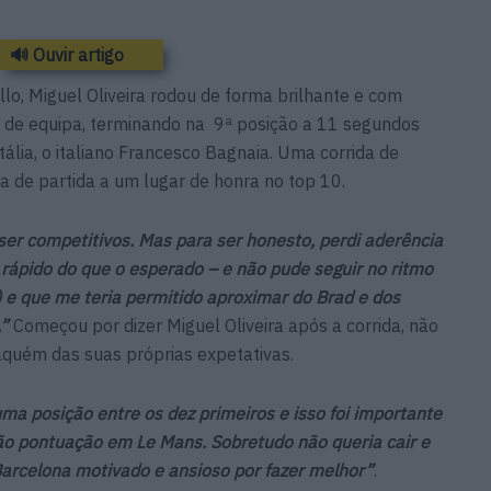
🔊 Ouvir artigo
llo, Miguel Oliveira rodou de forma brilhante e com
 de equipa, terminando na 9ª posição a 11 segundos
ália, o italiano Francesco Bagnaia. Uma corrida de
ha de partida a um lugar de honra no top 10.
ser competitivos. Mas para ser honesto, perdi aderência
 rápido do que o esperado – e não pude seguir no ritmo
) e que me teria permitido aproximar do Brad e dos
.”
Começou por dizer Miguel Oliveira após a corrida, não
aquém das suas próprias expetativas.
a posição entre os dez primeiros e isso foi importante
ão pontuação em Le Mans. Sobretudo não queria cair e
Barcelona motivado e ansioso por fazer melhor”
.