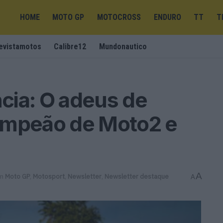
HOME
MOTO GP
MOTOCROSS
ENDURO
TT
T
evistamotos
Calibre12
Mundonautico
cia: O adeus de
ampeão de Moto2 e
A
m
Moto GP
,
Motosport
,
Newsletter
,
Newsletter destaque
A