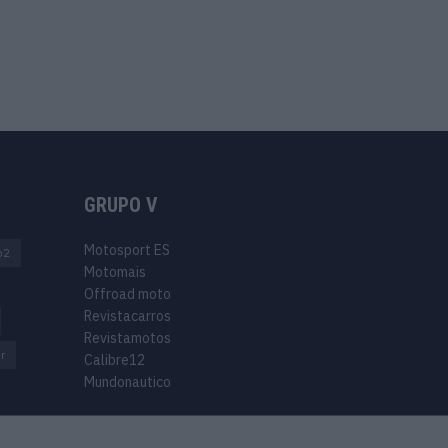
GRUPO V
Motosport ES
o2
Motomais
Offroad moto
Revistacarros
Revistamotos
r
Calibre12
Mundonautico