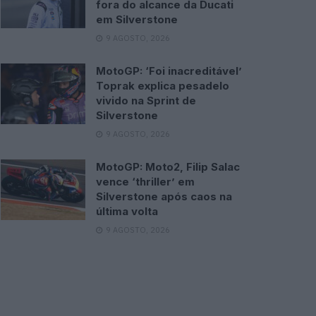
fora do alcance da Ducati
em Silverstone
9 AGOSTO, 2026
MotoGP: ‘Foi inacreditável’
Toprak explica pesadelo
vivido na Sprint de
Silverstone
9 AGOSTO, 2026
MotoGP: Moto2, Filip Salac
vence ‘thriller’ em
Silverstone após caos na
última volta
9 AGOSTO, 2026