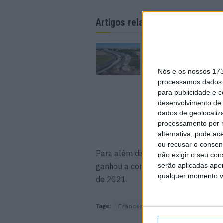
Artigos relacionados
MotoGP: Argentina c
mais perto de voltar 
Mundial em 2027
Nós e os nossos 17
9 AGOSTO, 2026
processamos dados p
para publicidade e 
desenvolvimento de 
dados de geolocaliza
processamento por n
alternativa, pode ac
ou recusar o consen
Para além disso, no Moto2, a luta 
não exigir o seu co
ganhou a corrida, mas o décimo luga
serão aplicadas apen
qualquer momento vol
de 2021.
Tags:
Francesco Bagnaia
MotoGP