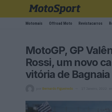
Motomais
Offroad Moto
Revistacarros
R
MotoGP, GP Valên
Rossi, um novo c
vitória de Bagnaia
por
Bernardo Figueiredo
17 Janeiro, 2022
e