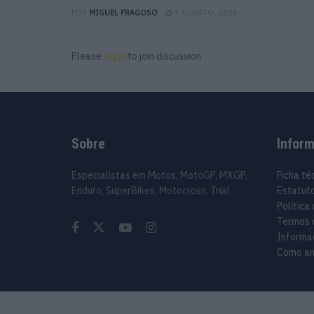
POR
MIGUEL FRAGOSO
9 AGOSTO, 2026
Please
login
to join discussion
Sobre
Infor
Especialistas em Motos, MotoGP, MXGP,
Ficha té
Enduro, SuperBikes, Motocross, Trial
Estatuto
Política
Termos 
Informa
Como an