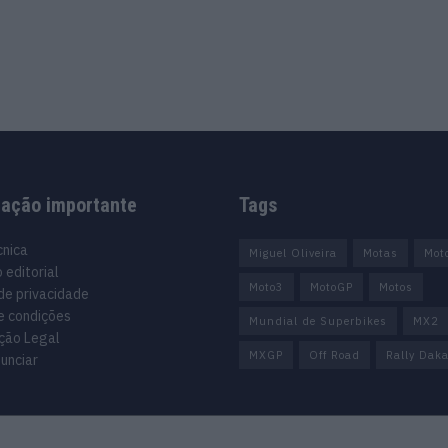
mação importante
Tags
cnica
Miguel Oliveira
Motas
Mot
 editorial
Moto3
MotoGP
Motos
 de privacidade
e condições
Mundial de Superbikes
MX2
ção Legal
MXGP
Off Road
Rally Daka
unciar