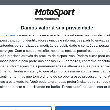
ada vez
MotoGP: Alex Márquez
Damos valor à sua privacidade
ao
acredita que a Aprilia está
fora do alcance da Ducati em
33
parceiros
armazenamos e/ou acedemos a informações num dispositi
Silverstone
essoais, como identificadores únicos e informações padrão enviadas 
9 AGOSTO, 2026
conteúdos personalizados, medição de publicidade e conteúdos, pesqui
serviços.
Com a sua permissão, nós e os nossos parceiros poderemos 
ção precisos através da procura de dispositivos. Poderá clicar para co
ossa parte e pela parte dos nossos 1733 parceiros, conforme descrit
eder a informações mais pormenorizadas e alterar as suas preferência
timento.
Tenha em atenção que algum processamento dos seus dados
pelo título ainda não estava fechada. Raúl Fernández
nsentimento, mas que tem o direito de se opor a esse processamento. A
r foi o suficiente para Remy Gardner assegurar o título
as a este website. Você pode alterar suas preferências ou retirar seu
tando a este site e clicando no botão "Privacidade" na parte inferior 
MotoGP 2021
Remy Gardner
Valentino Rossi