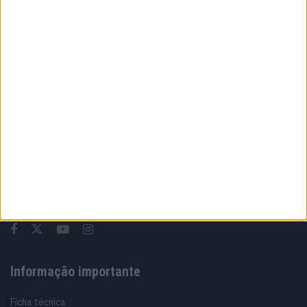
MotoGP: Johann Zarco acelera recuperação
e aponta regresso a Misano
8 AGOSTO, 2026
Sobre
Especialistas em Motos, MotoGP, MXGP, Enduro, SuperBikes,
Motocross, Trial
Informação importante
Ficha técnica