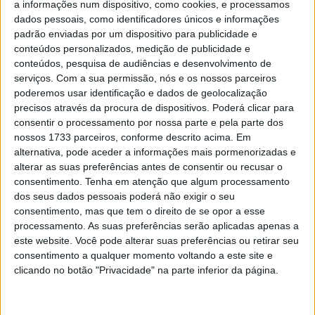
a informações num dispositivo, como cookies, e processamos
mínimos no GP da Hungria, onde chegou a admitir que
dados pessoais, como identificadores únicos e informações
estava a pilotar apenas para evitar lesões.
padrão enviadas por um dispositivo para publicidade e
conteúdos personalizados, medição de publicidade e
Em Brno, voltou a atacar e a pilotar no limite, mas
conteúdos, pesquisa de audiências e desenvolvimento de
acabou sem pontos após cair na segunda volta da
serviços.
Com a sua permissão, nós e os nossos parceiros
corrida de domingo, com 21 voltas. O francês tentou
poderemos usar identificação e dados de geolocalização
alterar a sua abordagem após perceber, na sequência da
precisos através da procura de dispositivos. Poderá clicar para
consentir o processamento por nossa parte e pela parte dos
Sprint, que tinha travado demasiado cedo nas voltas
nossos 1733 parceiros, conforme descrito acima. Em
iniciais.
alternativa, pode aceder a informações mais pormenorizadas e
alterar as suas preferências antes de consentir ou recusar o
Artigos relacionados
consentimento.
Tenha em atenção que algum processamento
dos seus dados pessoais poderá não exigir o seu
consentimento, mas que tem o direito de se opor a esse
MotoGP: Jorge Martín não dá hipóteses e
processamento. As suas preferências serão aplicadas apenas a
vence Sprint marcada pelo domínio da
este website. Você pode alterar suas preferências ou retirar seu
Aprilia
consentimento a qualquer momento voltando a este site e
8 AGOSTO, 2026
clicando no botão "Privacidade" na parte inferior da página.
MotoGP: Jack Miller prepara adeus após 16
temporadas nos Grandes Prémios
8 AGOSTO, 2026