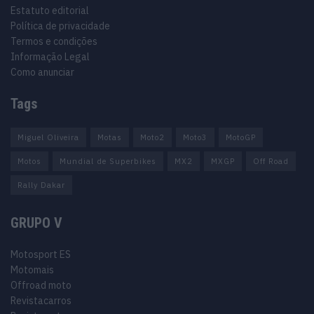
Estatuto editorial
Política de privacidade
Termos e condições
Informação Legal
Como anunciar
Tags
Miguel Oliveira
Motas
Moto2
Moto3
MotoGP
Motos
Mundial de Superbikes
MX2
MXGP
Off Road
Rally Dakar
GRUPO V
Motosport ES
Motomais
Offroad moto
Revistacarros