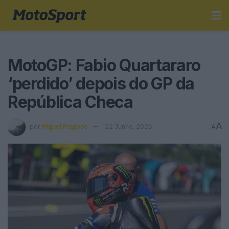
MotoGP: Fabio Quartararo
‘perdido’ depois do GP da
República Checa
A
por
Miguel Fragoso
22 Junho, 2026
A