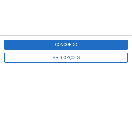
Miguel Fragoso
CONCORDO
Jornalista para o site motosport que estuda e escreve
sobre todas as novidades do mundo motorizado. Nasci
MAIS OPÇÕES
no mundo das “duas rodas” por culpa da família que
sempre esteve associada a este meio. Conseguir
trabalhar nesta área e falar sobre o mundo das motos é
um privilégio enorme.
Artigos relacionados