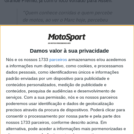
Grande Prémio, já com o foco voltado para Assen.
“Quem conhece corridas e quem percebe
de motos, ao ver o Marc hoje, percebeu
perfeitamente que aquilo que dizemos é
verdade: infelizmente, do lado direito, ele
ainda não está bem”, revelou Tardozzi.
“Nas curvas para a esquerda era
Damos valor à sua privacidade
rapidíssimo. Quando tinha de virar para a
Nós e os nossos 1733
parceiros
armazenamos e/ou acedemos
direita, perdia um pouco ou simplesmente
a informações num dispositivo, como cookies, e processamos
geria. Isso mostra-nos que, infelizmente,
dados pessoais, como identificadores únicos e informações
ele ainda não está a 100%. Acredito e
padrão enviadas por um dispositivo para publicidade e
espero que dentro de um ou dois meses
conteúdos personalizados, medição de publicidade e
conteúdos, pesquisa de audiências e desenvolvimento de
consiga ultrapassar esta situação. Mas hoje
serviços.
Com a sua permissão, nós e os nossos parceiros
fez algo extraordinário.”
poderemos usar identificação e dados de geolocalização
precisos através da procura de dispositivos. Poderá clicar para
O diretor da Ducati voltou a destacar a capacidade de
consentir o processamento por nossa parte e pela parte dos
superação do espanhol.
nossos 1733 parceiros, conforme descrito acima. Em
alternativa, pode aceder a informações mais pormenorizadas e
“Do Marc Márquez pode esperar-se tudo. É