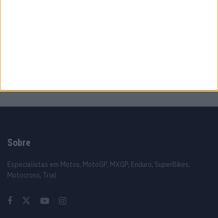
WSBK: Morbidelli reage aos rumores que o
colocam na Ducati oficial
7 AGOSTO, 2026
MotoGP: Moto3, David Almansa comanda
FP1 em Silverstone
7 AGOSTO, 2026
Sobre
Especialistas em Motos, MotoGP, MXGP, Enduro, SuperBikes,
Motocross, Trial