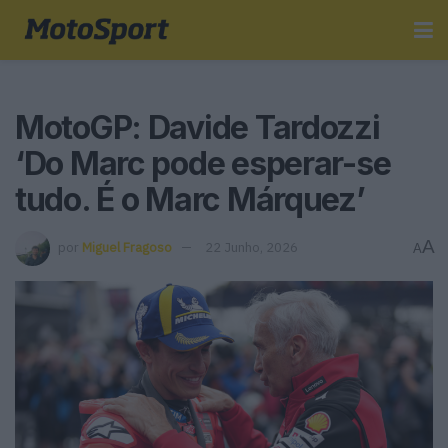
MotoGP: Davide Tardozzi
‘Do Marc pode esperar-se
tudo. É o Marc Márquez’
A
por
Miguel Fragoso
22 Junho, 2026
A