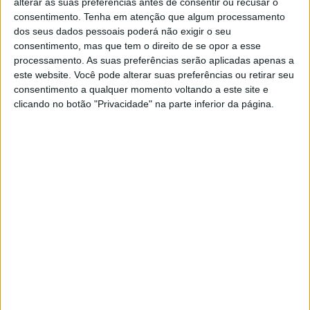
alterar as suas preferências antes de consentir ou recusar o
o Marc Márquez. Não se pode pensar que
consentimento.
Tenha em atenção que algum processamento
ele não seja capaz de fazer coisas fora do
dos seus dados pessoais poderá não exigir o seu
normal. Já as fez no passado e continua a
consentimento, mas que tem o direito de se opor a esse
fazê-las. Infelizmente, hoje estas limitações
processamento. As suas preferências serão aplicadas apenas a
este website. Você pode alterar suas preferências ou retirar seu
físicas no braço e no ombro direitos
consentimento a qualquer momento voltando a este site e
impedem-no de render ainda mais. Mas
clicando no botão "Privacidade" na parte inferior da página.
continua a ser o Marc Márquez. É um dos
melhores pilotos dos 75 anos de história do
motociclismo.”
A Ducati não poupou elogios à prestação do piloto em
Brno.
Artigos relacionados
MotoGP: Alex Márquez supera Bezzecchi
por 0,173s no FP1 em Silverstone
7 AGOSTO, 2026