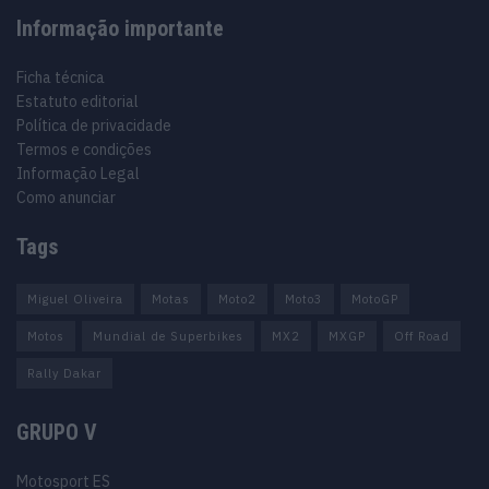
Informação importante
Ficha técnica
Estatuto editorial
Política de privacidade
Termos e condições
Informação Legal
Como anunciar
Tags
Miguel Oliveira
Motas
Moto2
Moto3
MotoGP
Motos
Mundial de Superbikes
MX2
MXGP
Off Road
Rally Dakar
GRUPO V
Motosport ES