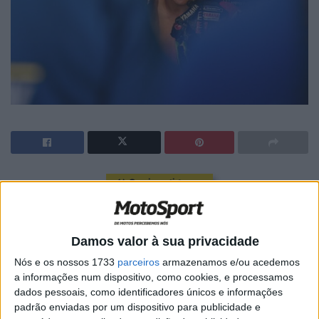
🔊 Ouvir artigo
No Grande Prémio de Portugal, o piloto
francês da Yamaha não se poupou em
Damos valor à sua privacidade
críticas à prova de Sprint na primeira
Nós e os nossos 1733
parceiros
armazenamos e/ou acedemos
a informações num dispositivo, como cookies, e processamos
ronda do mundial de 2023, apelidando-a
dados pessoais, como identificadores únicos e informações
de ‘selva’ e sugerindo como alternativa,
padrão enviadas por um dispositivo para publicidade e