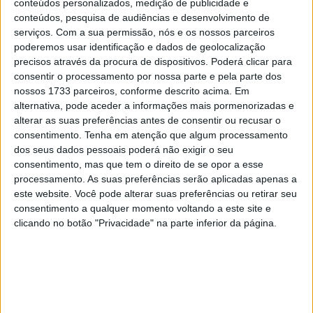
conteúdos personalizados, medição de publicidade e
duas corridas com o formato da corrida
conteúdos, pesquisa de audiências e desenvolvimento de
principal – imitando o que já acontece
serviços.
Com a sua permissão, nós e os nossos parceiros
nas Superbike.
poderemos usar identificação e dados de geolocalização
precisos através da procura de dispositivos. Poderá clicar para
O francês, que largou em 11º após a qualificação desta
consentir o processamento por nossa parte e pela parte dos
nossos 1733 parceiros, conforme descrito acima. Em
manhã, teve um problema com o Launch Control da sua
alternativa, pode aceder a informações mais pormenorizadas e
moto e perdeu muitas posições ao tentar passar para
alterar as suas preferências antes de consentir ou recusar o
segundo. As várias quedas, então, ajudaram-no a
consentimento.
Tenha em atenção que algum processamento
recuperar algumas posições, porém, terminando em P10
dos seus dados pessoais poderá não exigir o seu
consentimento, mas que tem o direito de se opor a esse
e com um já pesado zero nos pontos devido à vitória de
processamento. As suas preferências serão aplicadas apenas a
Pecco Bagnaia.
este website. Você pode alterar suas preferências ou retirar seu
consentimento a qualquer momento voltando a este site e
“Foi duro, até porque tivemos um problema com o
clicando no botão "Privacidade" na parte inferior da página.
Launch Control e quando passei para segundo perdi
muitas posições. Então fui atingido pelo Mir e fui para o
fundo do pelotão. O nosso ritmo não estava mau, acho
que entendemos muitas coisas nesta corrida.
Precisamos melhorar na volta rápida para ter uma