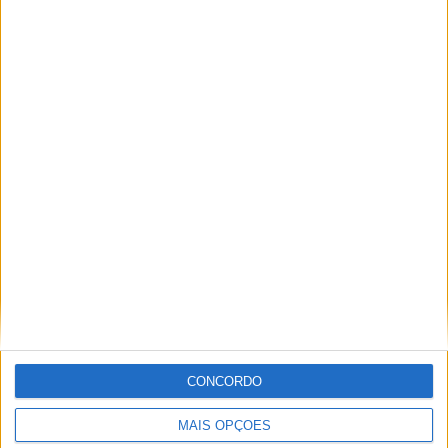
Portimão MotoGP
Sprint Race
Yamaha Monster Energy
Ricardo Ferreira
Apaixonado por motos desde muito cedo, está desde há
muito ligado à Comunicação Social, tendo trabalhado em
diversos meios como AutoHoje, revista Motociclismo,
jornal Volante, revista MotoMagazine e Autosport, entre
outros.
CONCORDO
Artigos relacionados
MAIS OPÇÕES