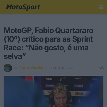
MotoGP, Fabio Quartararo
(10º) crítico para as Sprint
Race: “Não gosto, é uma
selva”
A
por
Ricardo Ferreira
25 Março, 2023
A