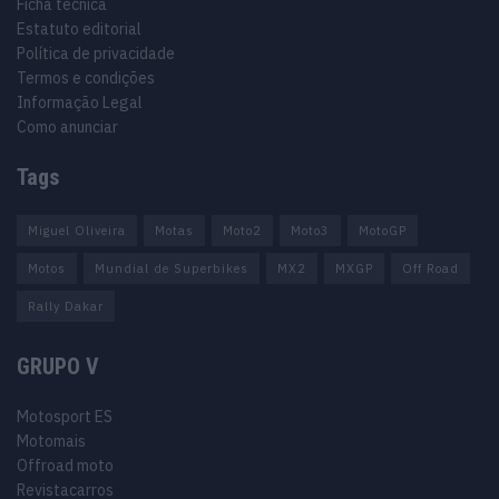
Ficha técnica
Estatuto editorial
Política de privacidade
Termos e condições
Informação Legal
Como anunciar
Tags
Miguel Oliveira
Motas
Moto2
Moto3
MotoGP
Motos
Mundial de Superbikes
MX2
MXGP
Off Road
Rally Dakar
GRUPO V
Motosport ES
Motomais
Offroad moto
Revistacarros