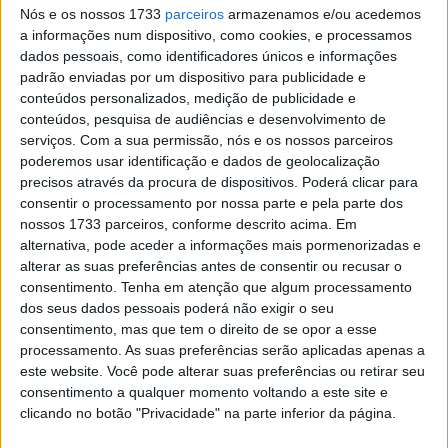
Nós e os nossos 1733
parceiros
armazenamos e/ou acedemos
que era considerado altamente provável foi agora
a informações num dispositivo, como cookies, e processamos
confirmado. O cancelamento do GP da Comunidade
dados pessoais, como identificadores únicos e informações
Valenciana, acaba de ser confirmado pela Dorna Sports
padrão enviadas por um dispositivo para publicidade e
que anunciou num comunicado oficial:
conteúdos personalizados, medição de publicidade e
conteúdos, pesquisa de audiências e desenvolvimento de
“O MotoGP está com a Comunidade de Valência após as
serviços.
Com a sua permissão, nós e os nossos parceiros
poderemos usar identificação e dados de geolocalização
devastadoras cheias que afectaram a região. Os nossos
precisos através da procura de dispositivos. Poderá clicar para
corações estão com todos aqueles que se perderam e
consentir o processamento por nossa parte e pela parte dos
com aqueles que perderam tanto. Temos estado em
nossos 1733 parceiros, conforme descrito acima. Em
contacto constante com as autoridades locais e o circuito
alternativa, pode aceder a informações mais pormenorizadas e
alterar as suas preferências antes de consentir ou recusar o
para melhor avaliar como podemos ajudar e como
consentimento.
Tenha em atenção que algum processamento
devemos proceder. Temos uma responsabilidade para
dos seus dados pessoais poderá não exigir o seu
com todas as regiões onde corremos que vai muito para
consentimento, mas que tem o direito de se opor a esse
além do desporto e dos eventos.
processamento. As suas preferências serão aplicadas apenas a
este website. Você pode alterar suas preferências ou retirar seu
Depois de ponderar cuidadosamente o potencial impacto
consentimento a qualquer momento voltando a este site e
clicando no botão "Privacidade" na parte inferior da página.
positivo das corridas de MotoGP em Valência em datas
adiadas versus a garantia de que nenhum recurso é