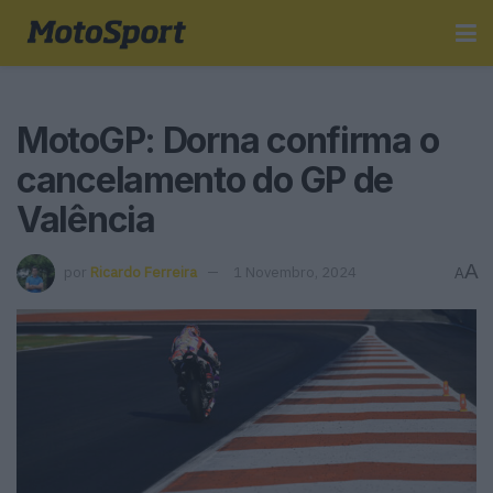
MotoGP: Dorna confirma o
cancelamento do GP de
Valência
A
por
Ricardo Ferreira
1 Novembro, 2024
A