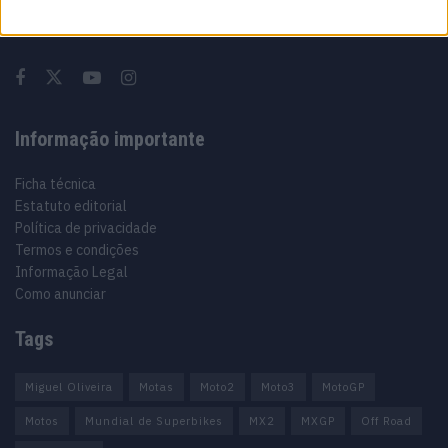
Especialistas em Motos, MotoGP, MXGP, Enduro, SuperBikes,
Motocross, Trial
Informação importante
Ficha técnica
Estatuto editorial
Política de privacidade
Termos e condições
Informação Legal
Como anunciar
Tags
Miguel Oliveira
Motas
Moto2
Moto3
MotoGP
Motos
Mundial de Superbikes
MX2
MXGP
Off Road