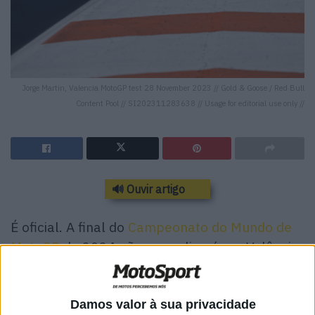
Jorge Martin, Valencia MotoGP test 28 November 2023 // Gold & Goose / Red Bull
Content Pool // SI202311283638 // Usage for editorial use only //
🔊 Ouvir artigo
É oficial. A final do
Campeonato do Mundo de
MotoGP
de 2024 não se realizará em Valência.
A procura por um local alternativo continua.
Depois da catástrofe natural em Espanha trazida pela
Damos valor à sua privacidade
tempestade Dana que já causou mais de 200 mortos, o