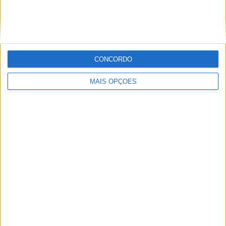
Miguel Fragoso
Jornalista para o site motosport que estuda e escreve
sobre todas as novidades do mundo motorizado. Nasci
CONCORDO
no mundo das “duas rodas” por culpa da família que
sempre esteve associada a este meio. Conseguir
MAIS OPÇÕES
trabalhar nesta área e falar sobre o mundo das motos é
um privilégio enorme.
Artigos relacionados
MotoGP: Moto3,David Almansa vence em