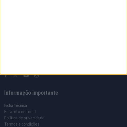
9 AGOSTO, 2026
Sobre
Especialistas em Motos, MotoGP, MXGP, Enduro, SuperBikes,
Motocross, Trial
Informação importante
Ficha técnica
Estatuto editorial
Política de privacidade
Termos e condições