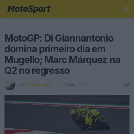
MotoGP: Di Giannantonio
domina primeiro dia em
Mugello; Marc Márquez na
Q2 no regresso
A
por
Miguel Fragoso
29 Maio, 2026
A