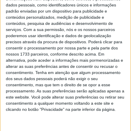
uma sessão extremamente equilibrada, com vários
dados pessoais, como identificadores únicos e informações
nomes a rodar muito próximos entre si no topo da tabela.
padrão enviadas por um dispositivo para publicidade e
conteúdos personalizados, medição de publicidade e
Francesco Bagnaia terminou na segunda posição, apenas
conteúdos, pesquisa de audiências e desenvolvimento de
0,091s atrás do compatriota, dando sinais positivos
serviços.
Com a sua permissão, nós e os nossos parceiros
perante o seu público em Mugello com a Ducati oficial.
poderemos usar identificação e dados de geolocalização
precisos através da procura de dispositivos. Poderá clicar para
Enea Bastianini foi terceiro, a apenas mais 0,012s,
consentir o processamento por nossa parte e pela parte dos
completando um trio muito próximo na frente, numa
nossos 1733 parceiros, conforme descrito acima. Em
sessão onde as diferenças foram mínimas entre os
alternativa, pode aceder a informações mais pormenorizadas e
principais candidatos.
alterar as suas preferências antes de consentir ou recusar o
consentimento.
Tenha em atenção que algum processamento
Franco Morbidelli colocou a segunda VR46 em quarto
dos seus dados pessoais poderá não exigir o seu
consentimento, mas que tem o direito de se opor a esse
lugar, à frente de Fermín Aldeguer, enquanto Marc
processamento. As suas preferências serão aplicadas apenas a
Márquez terminou na sexta posição, também ele dentro
este website. Você pode alterar suas preferências ou retirar seu
de um grupo extremamente compacto, a apenas duas
consentimento a qualquer momento voltando a este site e
décimas da referência. Marco Bezzecchi foi sétimo com a
clicando no botão "Privacidade" na parte inferior da página.
Aprilia, seguido do seu colega de equipa Jorge Martín,
que fechou o dia em oitavo, já com ritmo consistente