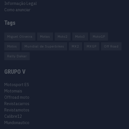
Informação Legal
Como anunciar
Tags
Miguel Oliveira
Motas
Moto2
Moto3
MotoGP
Motos
Mundial de Superbikes
MX2
MXGP
Off Road
Rally Dakar
GRUPO V
Motosport ES
Motomais
Offroad moto
Revistacarros
Revistamotos
Calibre12
Mundonautico