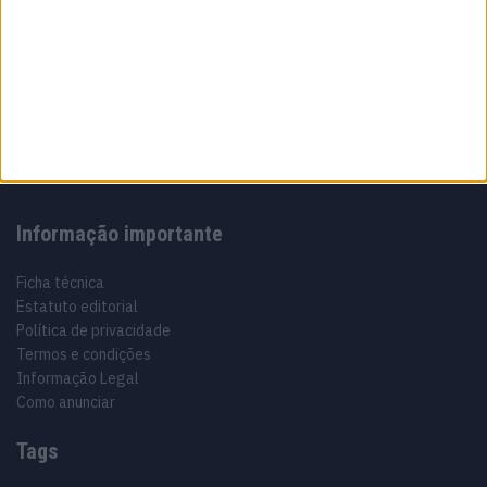
Sobre
Especialistas em Motos, MotoGP, MXGP, Enduro, SuperBikes,
Motocross, Trial
Informação importante
Ficha técnica
Estatuto editorial
Política de privacidade
Termos e condições
Informação Legal
Como anunciar
Tags