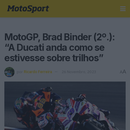
MotoGP, Brad Binder (2º.):
“A Ducati anda como se
estivesse sobre trilhos”
A
por
Ricardo Ferreira
26 Novembro, 2023
A