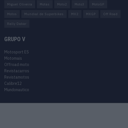
Miguel Oliveira
Motas
Moto2
Moto3
MotoGP
Motos
Mundial de Superbikes
MX2
MXGP
Off Road
Rally Dakar
GRUPO V
Motosport ES
Motomais
Offroad moto
Revistacarros
Revistamotos
Calibre12
Mundonautico
© 2024 Motosport copyright