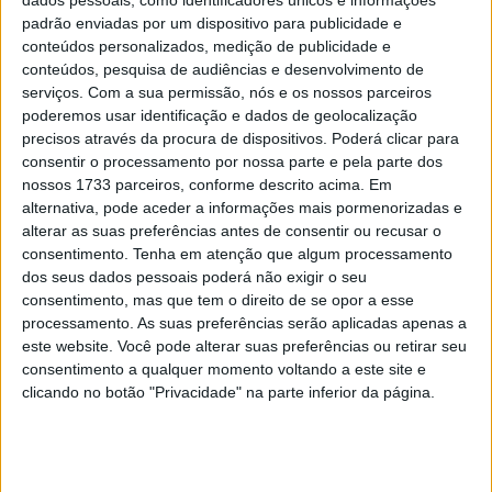
dados pessoais, como identificadores únicos e informações
Binder, que perdeu apenas 0,190 segundos para o
padrão enviadas por um dispositivo para publicidade e
vencedor Jorge Martin no sprint de 13 voltas em
conteúdos personalizados, medição de publicidade e
Valência.
conteúdos, pesquisa de audiências e desenvolvimento de
serviços.
Com a sua permissão, nós e os nossos parceiros
E como o veloz sul-africano não vence desde o chuvoso
poderemos usar identificação e dados de geolocalização
GP de Spielberg, em agosto de 2021, quer dar tudo de
precisos através da procura de dispositivos. Poderá clicar para
consentir o processamento por nossa parte e pela parte dos
novo na final de domingo, mas explica algumas
nossos 1733 parceiros, conforme descrito acima. Em
dificuldades que está ater com a KTM RC16 no Ricardo
alternativa, pode aceder a informações mais pormenorizadas e
Tormo.
“Temos que melhorar no setor 2 e também dar
alterar as suas preferências antes de consentir ou recusar o
um pequeno passo no Setor 3. Se conseguirmos melhorar
consentimento.
Tenha em atenção que algum processamento
nesses sectores, poderemos ser mais fortes.”
dos seus dados pessoais poderá não exigir o seu
consentimento, mas que tem o direito de se opor a esse
“Tivemos problemas de subviragem nos últimos três
processamento. As suas preferências serão aplicadas apenas a
este website. Você pode alterar suas preferências ou retirar seu
Grandes Prémios. No sprint de sábado, a subviragem
consentimento a qualquer momento voltando a este site e
começou a ficar muito severa depois da volta 8 ou 9.
clicando no botão "Privacidade" na parte inferior da página.
Esse é um ponto que gostaria de resolver no domingo.”
Artigos relacionados