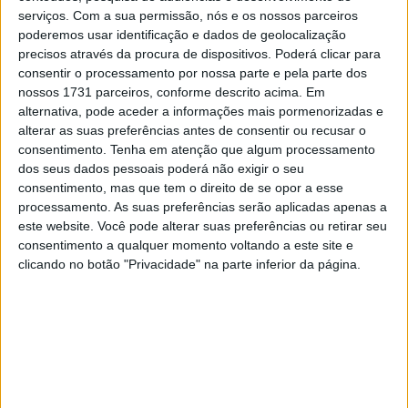
igualdade de circunstâncias quando este último entrar na
serviços.
Com a sua permissão, nós e os nossos parceiros
garagem da Ducati de fábrica. Falando no podcast do
poderemos usar identificação e dados de geolocalização
colega da Academia VR46 Andrea Migno, Bagnaia diz que
precisos através da procura de dispositivos. Poderá clicar para
está a prever muitas corridas “a solo” entre ele e
consentir o processamento por nossa parte e pela parte dos
nossos 1731 parceiros, conforme descrito acima. Em
Marquez. No entanto, também apontou um nome que
alternativa, pode aceder a informações mais pormenorizadas e
pode lhe causar problemas.
alterar as suas preferências antes de consentir ou recusar o
consentimento.
Tenha em atenção que algum processamento
“O meu próximo objetivo é ganhar três campeonatos do
dos seus dados pessoais poderá não exigir o seu
mundo de MotoGP
”, disse.
“O que vai acontecer em
consentimento, mas que tem o direito de se opor a esse
2025? A Ducati será a moto a bater, mas terá menos
processamento. As suas preferências serão aplicadas apenas a
este website. Você pode alterar suas preferências ou retirar seu
uma moto de fábrica. Espero muitas corridas a solo só
consentimento a qualquer momento voltando a este site e
comigo e com o Marquez, mas a Aprilia tem uma nova
clicando no botão "Privacidade" na parte inferior da página.
dupla (Martin e Marco Bezzecchi) e a KTM pode contar
com o Pedro Acosta e o Brad Binder. Também não
excluiria Quartararo, uma vez que a Yamaha está a
melhorar.”
Lembramos que Bagnaia e Quartararo lutaram pelo