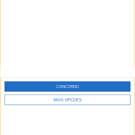
Ricardo Ferreira
Apaixonado por motos desde muito cedo, está desde há
muito ligado à Comunicação Social, tendo trabalhado em
diversos meios como AutoHoje, revista Motociclismo,
jornal Volante, revista MotoMagazine e Autosport, entre
outros.
Artigos relacionados
CONCORDO
MAIS OPÇÕES
MotoGP: Iker Lecuona ambiciona Top 10 em
Silverstone
POR
MIGUEL FRAGOSO
6 AGOSTO, 2026