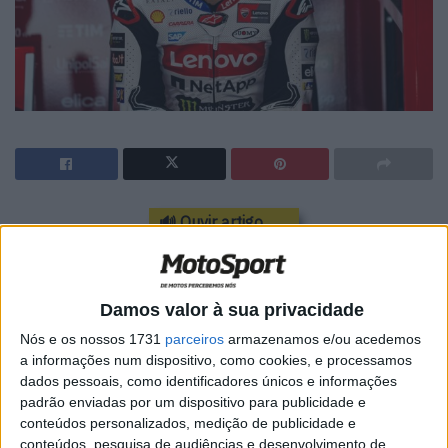
🔊 Ouvir artigo
O bicampeão mundial de MotoGP Francesco
Bagnaia diz que “não exclui” a perspetiva de
Damos valor à sua privacidade
ter de lutar com Fabio Quartararo, da Yamaha,
Nós e os nossos 1731
parceiros
armazenamos e/ou acedemos
na frente do pelotão em 2025.
a informações num dispositivo, como cookies, e processamos
dados pessoais, como identificadores únicos e informações
No próximo ano, Bagnaia enfrenta o seu desafio mais
padrão enviadas por um dispositivo para publicidade e
difícil até à data, ao defrontar Marc Marquez em
conteúdos personalizados, medição de publicidade e
conteúdos, pesquisa de audiências e desenvolvimento de