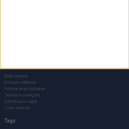
Sobre
Especialistas em Motos, MotoGP, MXGP, Enduro, SuperBikes,
Motocross, Trial
Informação importante
Ficha técnica
Estatuto editorial
Política de privacidade
Termos e condições
Informação Legal
Como anunciar
Tags