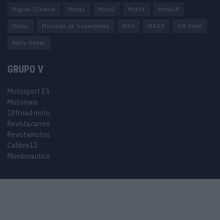
Miguel Oliveira
Motas
Moto2
Moto3
MotoGP
Motos
Mundial de Superbikes
MX2
MXGP
Off Road
Rally Dakar
GRUPO V
Motosport ES
Motomais
Offroad moto
Revistacarros
Revistamotos
Calibre12
Mundonautico
© 2024 Motosport copyright