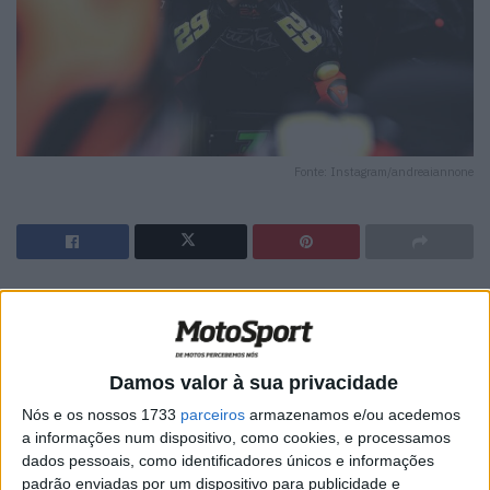
Fonte: Instagram/andreaiannone
🔊 Ouvir artigo
Andrea Iannone fez um regresso vitorioso ao paddock de
MotoGP ao vencer a segunda corrida na sua estreia na
Damos valor à sua privacidade
Harley-Davidson Bagger World Cup.
Nós e os nossos 1733
parceiros
armazenamos e/ou acedemos
a informações num dispositivo, como cookies, e processamos
A correr no mesmo circuito de Mugello onde subiu ao
dados pessoais, como identificadores únicos e informações
pódio de MotoGP pela Ducati em 2015 e 2016, Iannone
padrão enviadas por um dispositivo para publicidade e