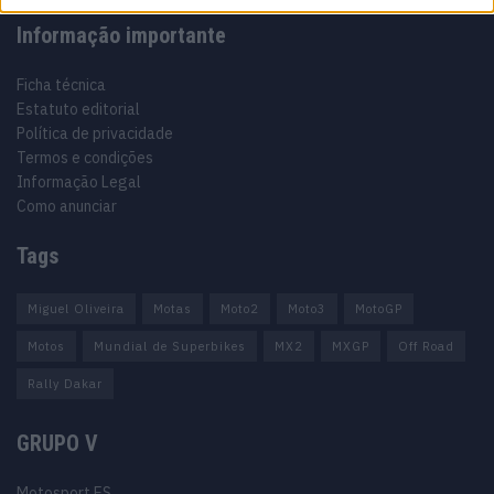
Informação importante
Ficha técnica
Estatuto editorial
Política de privacidade
Termos e condições
Informação Legal
Como anunciar
Tags
Miguel Oliveira
Motas
Moto2
Moto3
MotoGP
Motos
Mundial de Superbikes
MX2
MXGP
Off Road
Rally Dakar
GRUPO V
Motosport ES