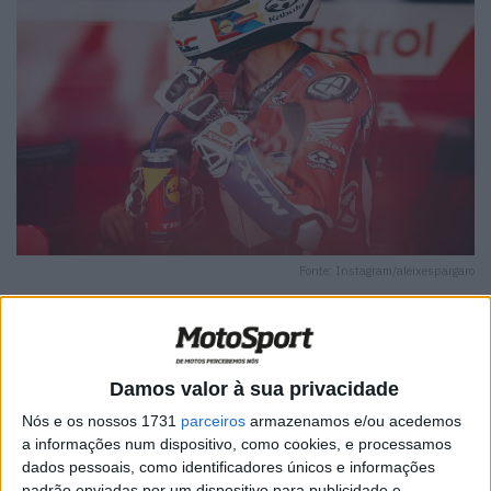
Fonte: Instagram/aleixespargaro
Damos valor à sua privacidade
🔊 Ouvir artigo
Nós e os nossos 1731
parceiros
armazenamos e/ou acedemos
Chamado para substituir Luca Marini, que ainda está em
a informações num dispositivo, como cookies, e processamos
dados pessoais, como identificadores únicos e informações
fase de recuperação, Aleix Espargaró voltou à ação no
padrão enviadas por um dispositivo para publicidade e