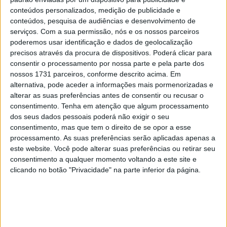
Grande Prémio da Holanda no fim de semana passado
conteúdos personalizados, medição de publicidade e
como piloto oficial. Desde o início da temporada, o
conteúdos, pesquisa de audiências e desenvolvimento de
espanhol tornou-se piloto de testes da Honda e já havia
serviços.
Com a sua permissão, nós e os nossos parceiros
poderemos usar identificação e dados de geolocalização
participado em dois GPs como wildcard para continuar o
precisos através da procura de dispositivos. Poderá clicar para
desenvolvimento da moto em condições de corrida.
consentir o processamento por nossa parte e pela parte dos
nossos 1731 parceiros, conforme descrito acima. Em
No circuito de Assen, Espargaró ficou surpreendido com
alternativa, pode aceder a informações mais pormenorizadas e
as dificuldades encontradas pela Honda. Por sua própria
alterar as suas preferências antes de consentir ou recusar o
admissão, não esperava um fim de semana tão difícil e
consentimento.
Tenha em atenção que algum processamento
dos seus dados pessoais poderá não exigir o seu
elogiou o desempenho de Joan Mir e Johann Zarco, que
consentimento, mas que tem o direito de se opor a esse
ainda conseguiram ficar entre os 10 primeiros, apesar
processamento. As suas preferências serão aplicadas apenas a
das vibrações da RC213V.
este website. Você pode alterar suas preferências ou retirar seu
consentimento a qualquer momento voltando a este site e
clicando no botão "Privacidade" na parte inferior da página.