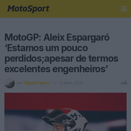
MotoGP: Aleix Espargaró
‘Estamos um pouco
perdidos;apesar de termos
excelentes engenheiros’
A
por
Miguel Fragoso
4 Julho, 2025
A