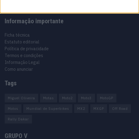
Informação importante
Ficha técnica
Estatuto editorial
Política de privacidade
Termos e condições
Informação Legal
Como anunciar
Tags
Miguel Oliveira
Motas
Moto2
Moto3
MotoGP
Motos
Mundial de Superbikes
MX2
MXGP
Off Road
Rally Dakar
GRUPO V