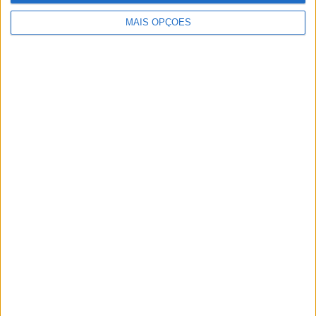
Artigos relacionados
MAIS OPÇÕES
MotoGP: Bagnaia acredita numa segunda
metade da época mais equilibrada
POR
MIGUEL FRAGOSO
5 AGOSTO, 2026