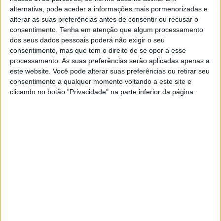
garra na pista, deixa uma marca profunda na comunidade
alternativa, pode aceder a informações mais pormenorizadas e
do motociclismo.
alterar as suas preferências antes de consentir ou recusar o
consentimento.
Tenha em atenção que algum processamento
Neste momento difícil, transmitimos as nossas mais
dos seus dados pessoais poderá não exigir o seu
sinceras condolências à sua família, amigos e equipa.
consentimento, mas que tem o direito de se opor a esse
processamento. As suas preferências serão aplicadas apenas a
este website. Você pode alterar suas preferências ou retirar seu
Artigos relacionados
consentimento a qualquer momento voltando a este site e
clicando no botão "Privacidade" na parte inferior da página.
MotoGP: Iker Lecuona ambiciona Top 10 em
Silverstone
6 AGOSTO, 2026
MotoGP: Marco Bezzecchi recebe luz verde
para correr em Silverstone
6 AGOSTO, 2026