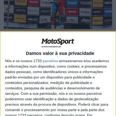
Fonte: Instagram/ borjagomez_12
Damos valor à sua privacidade
Nós e os nossos 1733
parceiros
armazenamos e/ou acedemos
🔊 Ouvir artigo
a informações num dispositivo, como cookies, e processamos
dados pessoais, como identificadores únicos e informações
É com grande tristeza que comunicamos o falecimento
padrão enviadas por um dispositivo para publicidade e
de Borja Gómez, ex-piloto do Mundial de Moto2,
conteúdos personalizados, medição de publicidade e
WorldSBK, Supersport e do Campeonato Espanhol de
conteúdos, pesquisa de audiências e desenvolvimento de
Velocidade.
serviços.
Com a sua permissão, nós e os nossos parceiros
poderemos usar identificação e dados de geolocalização
O piloto espanhol perdeu a vida no circuito de Magny-
precisos através da procura de dispositivos. Poderá clicar para
consentir o processamento por nossa parte e pela parte dos
Cours, em França. Borja, conhecido pelo seu talento e
nossos 1733 parceiros, conforme descrito acima. Em