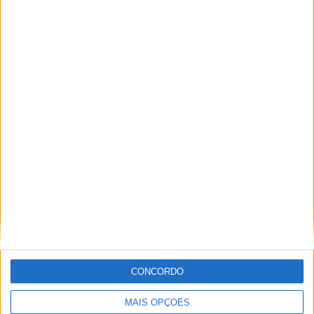
MotoGP: Iker Lecuona ambiciona Top 10 em
Silverstone
POR
MIGUEL FRAGOSO
6 AGOSTO, 2026
CONCORDO
MAIS OPÇÕES