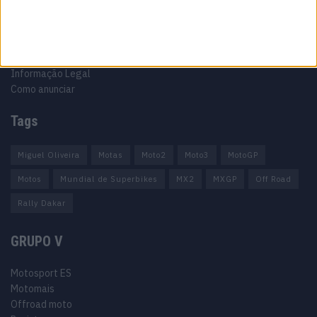
Ficha técnica
Estatuto editorial
Política de privacidade
Termos e condições
Informação Legal
Como anunciar
Tags
Miguel Oliveira
Motas
Moto2
Moto3
MotoGP
Motos
Mundial de Superbikes
MX2
MXGP
Off Road
Rally Dakar
GRUPO V
Motosport ES
Motomais
Offroad moto