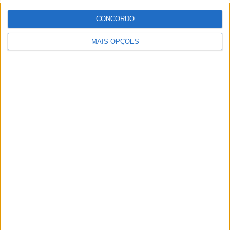
8 SETEMBRO, 2025
CONCORDO
MotoGP: Reviravolta? Miguel Oliveira pode
ter vaga em 2026
MAIS OPÇÕES
28 AGOSTO, 2025
MotoGP: Paolo Campinoti (Pramac) faz
revelações ‘desconfortáveis’ sobre Marc
Márquez
16 OUTUBRO, 2025
MotoGP: Toprak Razgatlioglu ‘muito
superior’ a Miguel Oliveira
29 DEZEMBRO, 2025
Sobre