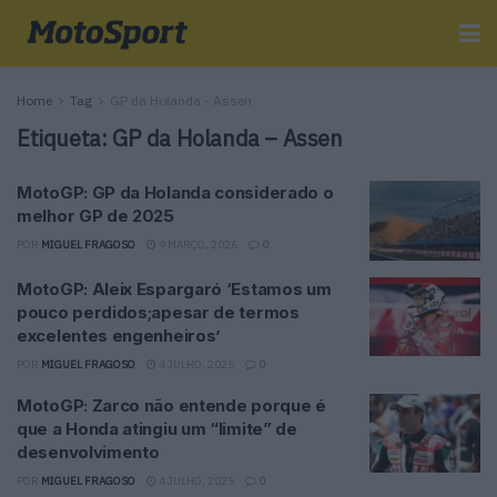
Home
Tag
GP da Holanda - Assen
Etiqueta:
GP da Holanda – Assen
MotoGP: GP da Holanda considerado o
melhor GP de 2025
POR
MIGUEL FRAGOSO
9 MARÇO, 2026
0
MotoGP: Aleix Espargaró ‘Estamos um
pouco perdidos;apesar de termos
excelentes engenheiros’
POR
MIGUEL FRAGOSO
4 JULHO, 2025
0
MotoGP: Zarco não entende porque é
que a Honda atingiu um “limite” de
desenvolvimento
POR
MIGUEL FRAGOSO
4 JULHO, 2025
0