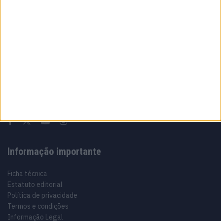
Sobre
Especialistas em Motos, MotoGP, MXGP, Enduro, SuperBikes,
Motocross, Trial
Informação importante
Ficha técnica
Estatuto editorial
Política de privacidade
Termos e condições
Informação Legal