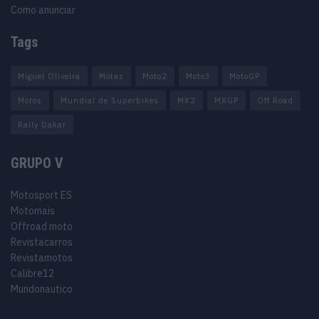
Como anunciar
Tags
Miguel Oliveira
Motas
Moto2
Moto3
MotoGP
Motos
Mundial de Superbikes
MX2
MXGP
Off Road
Rally Dakar
GRUPO V
Motosport ES
Motomais
Offroad moto
Revistacarros
Revistamotos
Calibre12
Mundonautico