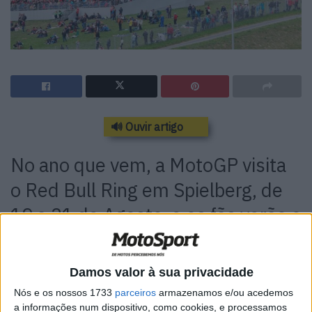
🔊 Ouvir artigo
No ano que vem, a MotoGP visita
o Red Bull Ring em Spielberg, de
19 a 21 de Agosto, e os fãs verão o
Red Bull Ring com um novo layout
de pista espetacular
Damos valor à sua privacidade
Nós e os nossos 1733
parceiros
armazenamos e/ou acedemos
a informações num dispositivo, como cookies, e processamos