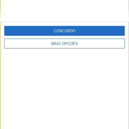
Paulo Araújo
Jornalista especialista de velocidade, MotoGP e SBK
com mais de 36 anos de atividade, incluindo Imprensa,
CONCORDO
Radio e TV e trabalhos publicados no Reino Unido,
Irlanda, Grécia, Canadá e Brasil além de Portugal
MAIS OPÇÕES
Artigos relacionados
MotoGP: Jorge Martín não dá hipóteses e