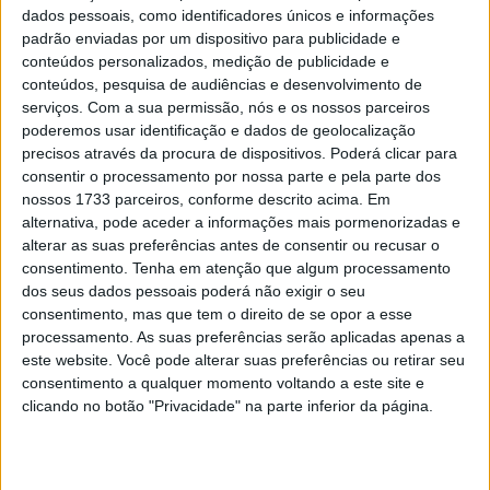
dados pessoais, como identificadores únicos e informações
padrão enviadas por um dispositivo para publicidade e
conteúdos personalizados, medição de publicidade e
conteúdos, pesquisa de audiências e desenvolvimento de
serviços.
Com a sua permissão, nós e os nossos parceiros
poderemos usar identificação e dados de geolocalização
precisos através da procura de dispositivos. Poderá clicar para
consentir o processamento por nossa parte e pela parte dos
nossos 1733 parceiros, conforme descrito acima. Em
alternativa, pode aceder a informações mais pormenorizadas e
alterar as suas preferências antes de consentir ou recusar o
consentimento.
Tenha em atenção que algum processamento
O calendário do MotoGP de 2022 já é conhecido.Na
dos seus dados pessoais poderá não exigir o seu
consentimento, mas que tem o direito de se opor a esse
quinta-feira, a Dorna anunciou a próxima digressão
processamento. As suas preferências serão aplicadas apenas a
mundial com 21 corridas.
este website. Você pode alterar suas preferências ou retirar seu
consentimento a qualquer momento voltando a este site e
O Grande Prémio da Áustria no Red Bull Ring terá
clicando no botão "Privacidade" na parte inferior da página.
novamente lugar, como tradicionalmente, em Agosto.O
14º fim-de-semana de corrida, a meio da fase quente do
Campeonato do Mundo, terá lugar de 19 a 21 de Agosto