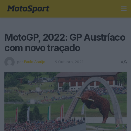
MotoGP, 2022: GP Austríaco
com novo traçado
A
por
Paulo Araújo
9 Outubro, 2021
A