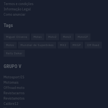
Termos e condições
Informação Legal
Como anunciar
Tags
Miguel Oliveira
Motas
Moto2
Moto3
MotoGP
Motos
Mundial de Superbikes
MX2
MXGP
Off Road
Rally Dakar
GRUPO V
Motosport ES
Motomais
Offroad moto
Revistacarros
Revistamotos
Calibre12