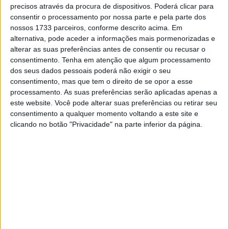
precisos através da procura de dispositivos. Poderá clicar para
consentir o processamento por nossa parte e pela parte dos
nossos 1733 parceiros, conforme descrito acima. Em
alternativa, pode aceder a informações mais pormenorizadas e
alterar as suas preferências antes de consentir ou recusar o
consentimento.
Tenha em atenção que algum processamento
dos seus dados pessoais poderá não exigir o seu
consentimento, mas que tem o direito de se opor a esse
processamento. As suas preferências serão aplicadas apenas a
este website. Você pode alterar suas preferências ou retirar seu
consentimento a qualquer momento voltando a este site e
clicando no botão "Privacidade" na parte inferior da página.
É fantástico ganhar aqui, porque é um dos meus circuitos
favoritos, mas não tinha a certeza se podia ganhar!”
“Foi uma boa corrida, ganhei pontos aos meus
adversários, e ainda por cima é o Grande Prémio da
Monster, o patrocinador da equipa!”
“
Quero agradecer a toda a gente e dedicar esta ao meu