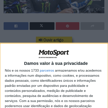
🔊 Ouvir artigo
Finalmente, as palavras do
vencedor, que não escondia o seu
Damos valor à sua privacidade
contentamento, sabendo que deu
Nós e os nossos 1733
parceiros
armazenamos e/ou acedemos
a informações num dispositivo, como cookies, e processamos
um passo importante no
dados pessoais, como identificadores únicos e informações
campeonato, em que leva agora
padrão enviadas por um dispositivo para publicidade e
conteúdos personalizados, medição de publicidade e
65 pontos de vantagem
conteúdos, pesquisa de audiências e desenvolvimento de
serviços.
Com a sua permissão, nós e os nossos parceiros
poderemos usar identificação e dados de geolocalização