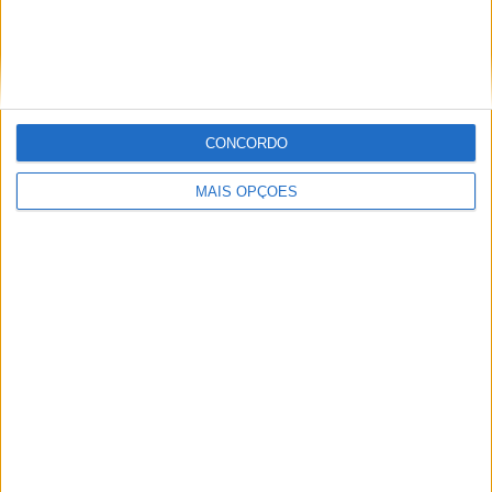
MotoGP: Ducati domina segundo dia de
testes das futuras 850cc
POR
MIGUEL FRAGOSO
7 AGOSTO, 2026
CONCORDO
MAIS OPÇÕES
MotoGP: Tensão entre KTM e Viñales? Steiner admite
‘fricção’ entre as partes