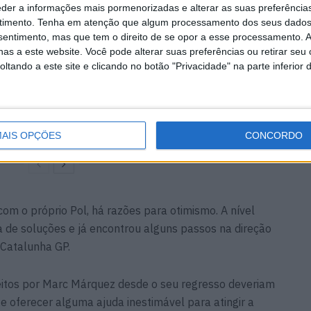
eder a informações mais pormenorizadas e alterar as suas preferência
timento.
Tenha em atenção que algum processamento dos seus dados
nsentimento, mas que tem o direito de se opor a esse processamento. A
as a este website. Você pode alterar suas preferências ou retirar seu
rica do
MotoGP: David Alonso
tando a este site e clicando no botão "Privacidade" na parte inferior 
ta pela
garante estatuto de piloto
manas
oficial na Honda, seja na
HRC ou na LCR
6 AGOSTO, 2026
AIS OPÇÕES
CONCORDO
m o próprio Pol, há razões para otimismo. A nível
a de soluções e já encontrou alguns passos na direção
-Catalunha GP.
itos por Marc Márquez desde o seu regresso deveriam
 oferecer alguma ajuda inestimável para atingir a