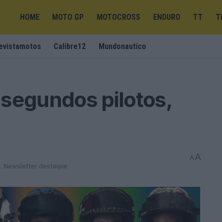
HOME
MOTO GP
MOTOCROSS
ENDURO
TT
T
evistamotos
Calibre12
Mundonautico
segundos pilotos,
A
A
r
,
Newsletter destaque