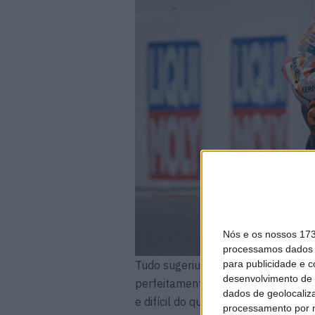
Nós e os nossos 17
processamos dados p
Tudo sugeriu que o seu estilo agres
para publicidade e 
desenvolvimento de 
perfeitamente com os requisitos d
dados de geolocaliza
e difícil do que o esperado.
processamento por n