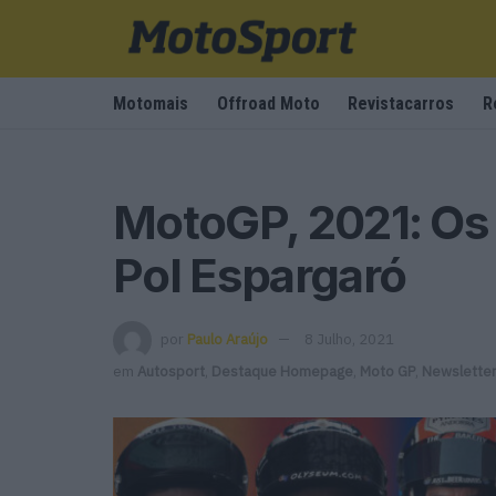
Motomais
Offroad Moto
Revistacarros
R
MotoGP, 2021: Os 
Pol Espargaró
por
Paulo Araújo
8 Julho, 2021
em
Autosport
,
Destaque Homepage
,
Moto GP
,
Newslette