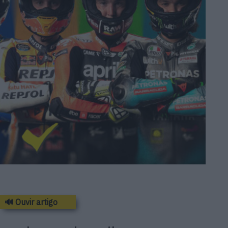
🔊 Ouvir artigo