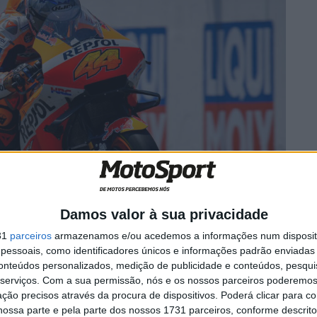
Damos valor à sua privacidade
31
parceiros
armazenamos e/ou acedemos a informações num dispositi
essoais, como identificadores únicos e informações padrão enviadas 
sivo e pendurado na frente de pilotar casaria
conteúdos personalizados, medição de publicidade e conteúdos, pesqui
serviços.
Com a sua permissão, nós e os nossos parceiros poderemos 
a RC213V. No entanto, a adaptação tem sido mais lenta
ção precisos através da procura de dispositivos. Poderá clicar para co
ossa parte e pela parte dos nossos 1731 parceiros, conforme descrit