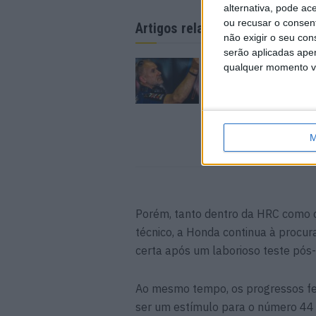
alternativa, pode ac
ou recusar o consen
Artigos relacionados
não exigir o seu co
serão aplicadas apen
MotoGP: Figura histó
qualquer momento vol
MotoGP enfrentou lu
vida nas últimas se
6 AGOSTO, 2026
M
Porém, tanto dentro da HRC como co
técnico, a Honda continua à procur
certa após um laborioso teste pós
Ao mesmo tempo, os progressos fe
ser um estímulo para o número 44 e