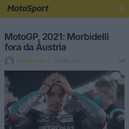
MotoGP, 2021: Morbidelli
fora da Áustria
A
por
Paulo Araújo
17 Julho, 2021
A