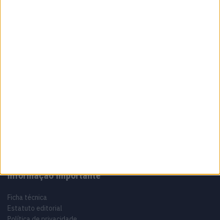
e aponta regresso a Misano
8 AGOSTO, 2026
Sobre
Especialistas em Motos, MotoGP, MXGP, Enduro, SuperBikes,
Motocross, Trial
Informação importante
Ficha técnica
Estatuto editorial
Política de privacidade