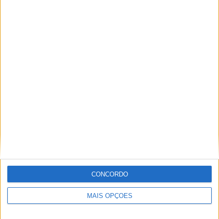
Paulo Araújo
Jornalista especialista de velocidade, MotoGP e SBK
com mais de 36 anos de atividade, incluindo Imprensa,
Radio e TV e trabalhos publicados no Reino Unido,
Irlanda, Grécia, Canadá e Brasil além de Portugal
Artigos relacionados
CONCORDO
MAIS OPÇÕES