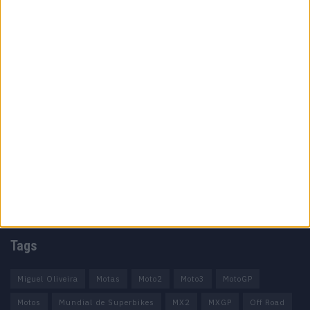
Especialistas em Motos, MotoGP, MXGP, Enduro, SuperBikes,
Motocross, Trial
Informação importante
Ficha técnica
Estatuto editorial
Política de privacidade
Termos e condições
Informação Legal
Como anunciar
Tags
Miguel Oliveira
Motas
Moto2
Moto3
MotoGP
Motos
Mundial de Superbikes
MX2
MXGP
Off Road