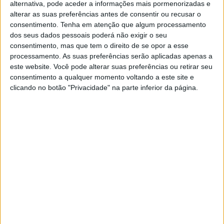
alternativa, pode aceder a informações mais pormenorizadas e
alterar as suas preferências antes de consentir ou recusar o
consentimento.
Tenha em atenção que algum processamento
dos seus dados pessoais poderá não exigir o seu
consentimento, mas que tem o direito de se opor a esse
processamento. As suas preferências serão aplicadas apenas a
este website. Você pode alterar suas preferências ou retirar seu
Zarco, ainda a perseguir a primeira vitória em MotoGP
consentimento a qualquer momento voltando a este site e
que o tem iludido, lidera o Campeonato do Mundo pela
clicando no botão "Privacidade" na parte inferior da página.
primeira vez, depois de dois soberbos segundos lugares
nas duas primeiras rondas.
Quartararo voltou ao pódio com um estrondo com uma
vitória brilhante no domingo. Foi a primeira vez na história
de 73 anos dos Grandes Prémios que pilotos franceses
terminaram em primeiro e segundo lugar numa corrida da
classe rainha.
Zarco não é certamente um piloto de MotoGP
estereotipado, se tal coisa existe.