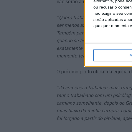
não serão a nível técnico ou de co
alternativa, pode ac
ou recusar o consen
não exigir o seu co
“Quero trabalhar na parte emociona
serão aplicadas apen
ser menos afetado pela emoção. Ac
qualquer momento vol
Também para dar melhor feedback 
quando se fica sobrecarregado com
exatamente qual é o problema. Por 
momento tenho de trabalhar nisso.
M
O próximo piloto oficial da equipa
“Já comecei a trabalhar mais tran
tenho trabalhado com um psicólogo 
caminho semelhante, depois do Gr
mais baixo da minha carreira, com
fui forçado a partir do pit-lane, ap