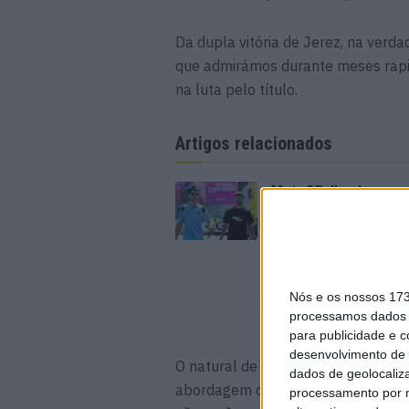
Da dupla vitória de Jerez, na verd
que admirámos durante meses rap
na luta pelo título.
Artigos relacionados
MotoGP: Iker Lecuon
ambiciona Top 10 em
Silverstone
6 AGOSTO, 2026
Nós e os nossos 17
processamos dados p
para publicidade e 
desenvolvimento de 
O natural de Nice quer mudar de at
dados de geolocaliza
abordagem diferente para suavizar
processamento por n