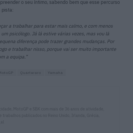
mpreender o seu íntimo, sabendo bem que esse percurso
pista:
ar a trabalhar para estar mais calmo, e com menos
 um psicólogo. Já lá estive várias vezes, mas vou lá
equena diferença pode trazer grandes mudanças. Por
logo e trabalhar nisso, porque vai ser muito importante
om a equipa.”
MotoGP
Quartararo
Yamaha
ocidade, MotoGP e SBK com mais de 36 anos de atividade,
e trabalhos publicados no Reino Unido, Irlanda, Grécia,
gal