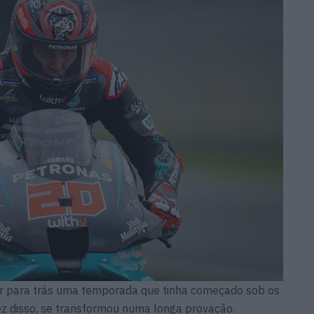
xar para trás uma temporada que tinha começado sob os
z disso, se transformou numa longa provação.