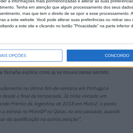
ndução:
eder a informações mais pormenorizadas e alterar as suas preferência
timento.
Tenha em atenção que algum processamento dos seus dados
nsentimento, mas que tem o direito de se opor a esse processamento. A
l, na moto, na boxe e no exterior, simplesmente para
as a este website. Você pode alterar suas preferências ou retirar seu
ho que será muito importante para o próximo ano.
tando a este site e clicando no botão "Privacidade" na parte inferior 
ao meu mecânico principal, aos engenheiros, porque
 emoção, diz-se que a mota não funciona e não se sabe
isso, acho que isto vai ser muito importante, neste
”
AIS OPÇÕES
CONCORDO
 da Yamaha explica como já se moveu nesse sentido:
quilamente no último fim-de-semana em Portugal e
desde o final da temporada. Já tinha iniciado um
ande Prémio da Argentina de 2018 em Moto2: o ponto
o a estreia no MotoGP no Qatar, no ano passado, quando
esar da qualificação na quinta posição”.