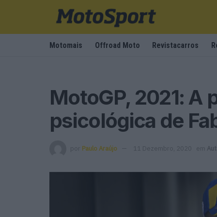
Motomais
Offroad Moto
Revistacarros
R
MotoGP, 2021: A 
psicológica de Fa
por
Paulo Araújo
11 Dezembro, 2020
em
Aut