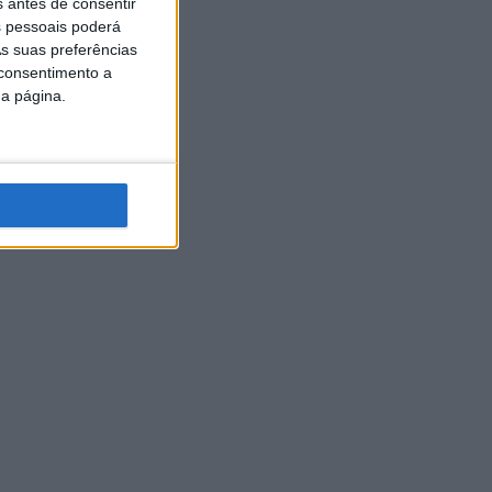
s antes de consentir
 pessoais poderá
s suas preferências
 consentimento a
da página.