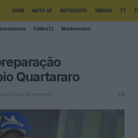
HOME
MOTO GP
MOTOCROSS
ENDURO
TT
T
evistamotos
Calibre12
Mundonautico
preparação
bio Quartararo
A
osport
,
Moto GP
,
Newsletter
A