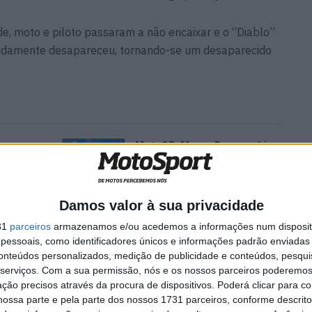
ade, moto e piloto passaram a não encaixar e o “Diablo”
idamente desapareceu, tornando-se um desaparecido
a
MotoGP: Marco Bezzecchi
recebe luz verde para correr
em Silverstone
6 AGOSTO, 2026
Damos valor à sua privacidade
31
parceiros
armazenamos e/ou acedemos a informações num dispositi
essoais, como identificadores únicos e informações padrão enviadas 
conteúdos personalizados, medição de publicidade e conteúdos, pesqui
serviços.
Com a sua permissão, nós e os nossos parceiros poderemos 
itude tendo em vista 2021, e está a tentar uma
ção precisos através da procura de dispositivos. Poderá clicar para co
 os seus problemas que, como é sabido, certamente
ossa parte e pela parte dos nossos 1731 parceiros, conforme descrit