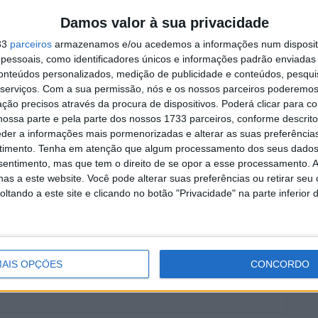
a
MotoGP: Marco Bezzecchi
Damos valor à sua privacidade
recebe luz verde para correr
33
parceiros
armazenamos e/ou acedemos a informações num dispositi
em Silverstone
essoais, como identificadores únicos e informações padrão enviadas 
6 AGOSTO, 2026
conteúdos personalizados, medição de publicidade e conteúdos, pesqui
serviços.
Com a sua permissão, nós e os nossos parceiros poderemos 
ção precisos através da procura de dispositivos. Poderá clicar para co
ossa parte e pela parte dos nossos 1733 parceiros, conforme descrit
eder a informações mais pormenorizadas e alterar as suas preferência
timento.
Tenha em atenção que algum processamento dos seus dados
guel Oliveira
MotoGP
Nakagami
Ricardo Tormo
nsentimento, mas que tem o direito de se opor a esse processamento. A
as a este website. Você pode alterar suas preferências ou retirar seu
tando a este site e clicando no botão "Privacidade" na parte inferior 
ito cedo, está desde há muito ligado à Comunicação Social,
eios como AutoHoje, revista Motociclismo, jornal Volante,
AIS OPÇÕES
CONCORDO
ort, entre outros.