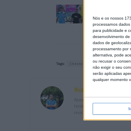
MotoGP: Iker Lecuon
ambiciona Top 10 em
Nós e os nossos 17
Silverstone
processamos dados p
6 AGOSTO, 2026
para publicidade e 
desenvolvimento de 
dados de geolocaliza
processamento por n
alternativa, pode ac
ou recusar o consen
Tags:
Cheste
corrida
Flash
Mi
não exigir o seu co
serão aplicadas apen
qualquer momento vol
Ricardo Ferreira
Apaixonado por motos desde mu
tendo trabalhado em diversos m
M
revista MotoMagazine e Autosp