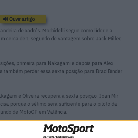
🔊 Ouvir artigo
andeira de xadrês. Morbidelli segue como líder e a
 com cerca de 1 segundo de vantagem sobre Jack Miller,
sições, primeira para Nakagami e depois para Alex
mas também perder essa sexta posição para Brad Binder
agami e Oliveira recupera a sexta posição. Joan Mir
cisa porque o sétimo será suficiente para o piloto da
mundo de MotoGP em Valência.