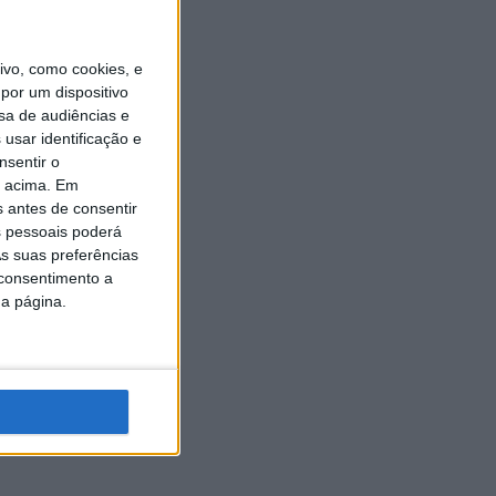
vo, como cookies, e
por um dispositivo
sa de audiências e
usar identificação e
nsentir o
o acima. Em
s antes de consentir
 pessoais poderá
s suas preferências
 consentimento a
da página.