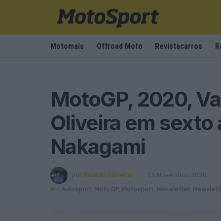
Motomais
Offroad Moto
Revistacarros
R
MotoGP, 2020, Val
Oliveira em sexto
Nakagami
por
Ricardo Ferreira
15 Novembro, 2020
em
Autosport
,
Moto GP
,
Motosport
,
Newsletter
,
Newslett