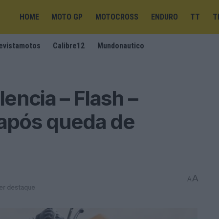
HOME
MOTO GP
MOTOCROSS
ENDURO
TT
T
evistamotos
Calibre12
Mundonautico
encia – Flash –
 após queda de
A
A
er destaque