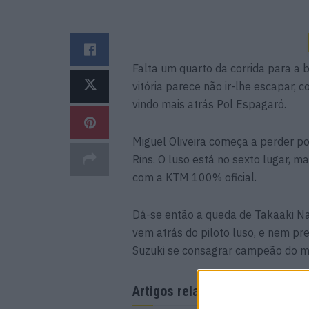
Falta um quarto da corrida para a b
vitória parece não ir-lhe escapar,
vindo mais atrás Pol Espagaró.
Miguel Oliveira começa a perder po
Rins. O luso está no sexto lugar, 
com a KTM 100% oficial.
Dá-se então a queda de Takaaki Nak
vem atrás do piloto luso, e nem pre
Suzuki se consagrar campeão do 
Artigos relacionados