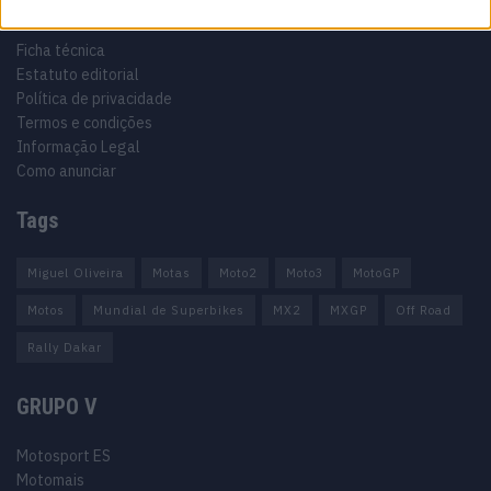
Informação importante
Ficha técnica
Estatuto editorial
Política de privacidade
Termos e condições
Informação Legal
Como anunciar
Tags
Miguel Oliveira
Motas
Moto2
Moto3
MotoGP
Motos
Mundial de Superbikes
MX2
MXGP
Off Road
Rally Dakar
GRUPO V
Motosport ES
Motomais