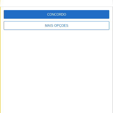
orgulhamos muito.”
CONCORDO
MAIS OPÇÕES
Paulo Araújo
Jornalista especialista de velocidade, MotoGP e SBK
com mais de 36 anos de atividade, incluindo Imprensa,
Radio e TV e trabalhos publicados no Reino Unido,
Irlanda, Grécia, Canadá e Brasil além de Portugal
Artigos relacionados