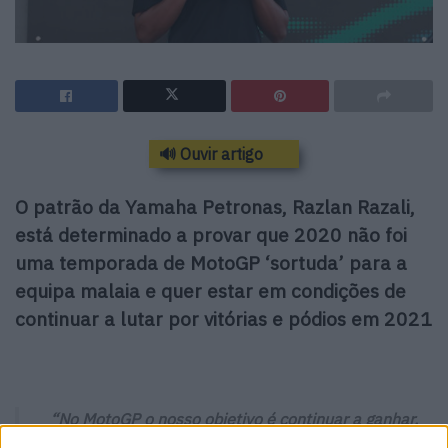
🔊 Ouvir artigo
O patrão da Yamaha Petronas, Razlan Razali,
está determinado a provar que 2020 não foi
uma temporada de MotoGP ‘sortuda’ para a
equipa malaia e quer estar em condições de
continuar a lutar por vitórias e pódios em 2021
“No MotoGP o nosso objetivo é continuar a ganhar,
queremos mostrar que este não foi apenas um ano