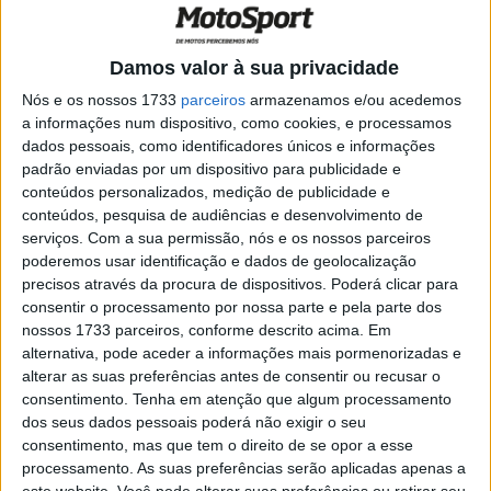
‘sortudo’ para nós”
Damos valor à sua privacidade
Nós e os nossos 1733
parceiros
armazenamos e/ou acedemos
a informações num dispositivo, como cookies, e processamos
dados pessoais, como identificadores únicos e informações
padrão enviadas por um dispositivo para publicidade e
conteúdos personalizados, medição de publicidade e
conteúdos, pesquisa de audiências e desenvolvimento de
serviços.
Com a sua permissão, nós e os nossos parceiros
poderemos usar identificação e dados de geolocalização
precisos através da procura de dispositivos. Poderá clicar para
consentir o processamento por nossa parte e pela parte dos
nossos 1733 parceiros, conforme descrito acima. Em
alternativa, pode aceder a informações mais pormenorizadas e
alterar as suas preferências antes de consentir ou recusar o
A equipa conseguiu o segundo lugar no final deste ano,
consentimento.
Tenha em atenção que algum processamento
dos seus dados pessoais poderá não exigir o seu
depois de excelentes desempenhos de Franco Morbidelli,
consentimento, mas que tem o direito de se opor a esse
que o viu correr até à penúltima ronda a desafiar o
processamento. As suas preferências serão aplicadas apenas a
eventual vencedor Joan Mir.