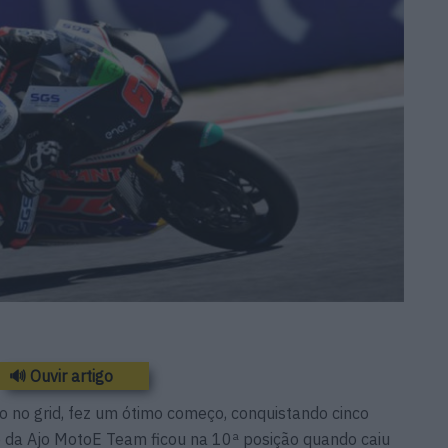
🔊 Ouvir artigo
ão no grid, fez um ótimo começo, conquistando cinco
o da Ajo MotoE Team ficou na 10ª posição quando caiu