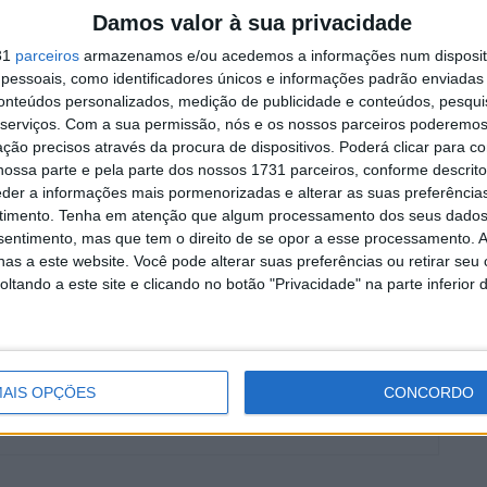
Damos valor à sua privacidade
 planos para o substituir.
31
parceiros
armazenamos e/ou acedemos a informações num dispositi
essoais, como identificadores únicos e informações padrão enviadas 
Finlândia
conteúdos personalizados, medição de publicidade e conteúdos, pesqui
serviços.
Com a sua permissão, nós e os nossos parceiros poderemos 
a Riviera Di Rimini
Grande Prémio de San Marino
ção precisos através da procura de dispositivos. Poderá clicar para co
ossa parte e pela parte dos nossos 1731 parceiros, conforme descrit
eder a informações mais pormenorizadas e alterar as suas preferência
timento.
Tenha em atenção que algum processamento dos seus dados
nsentimento, mas que tem o direito de se opor a esse processamento. A
as a este website. Você pode alterar suas preferências ou retirar seu
tando a este site e clicando no botão "Privacidade" na parte inferior 
ocidade, MotoGP e SBK com mais de 36 anos de atividade,
e trabalhos publicados no Reino Unido, Irlanda, Grécia,
gal
AIS OPÇÕES
CONCORDO