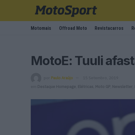
Motomais
Offroad Moto
Revistacarros
R
MotoE: Tuuli afas
por
Paulo Araújo
15 Setembro, 2019
em
Destaque Homepage
,
Elétricas
,
Moto GP
,
Newsletter
,