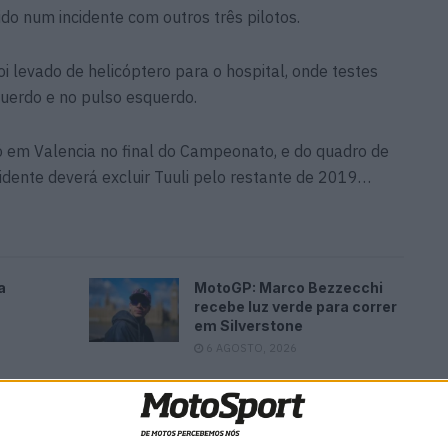
vido num incidente com outros três pilotos.
i levado de helicóptero para o hospital, onde testes
uerdo e no pulso esquerdo.
ó em Valencia no final do Campeonato, e do quadro de
idente deverá excluir Tuuli pelo restante de 2019…
a
MotoGP: Marco Bezzecchi
recebe luz verde para correr
em Silverstone
6 AGOSTO, 2026