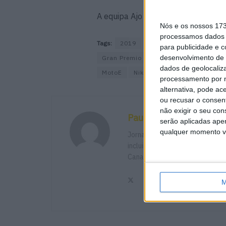
A equipa Ajo não anunciou até agora
Nós e os nossos 17
processamos dados p
Tags:
2019
Ajo
DiMeglio
Enel
para publicidade e 
desenvolvimento de 
Gran Premio Octo de San Marino e Dell
dados de geolocaliza
MotoE
Nikki
Simeon
Tuuli
processamento por n
alternativa, pode ac
ou recusar o consen
não exigir o seu co
Paulo Araújo
serão aplicadas apen
qualquer momento vol
Jornalista especialista de vel
incluindo Imprensa, Radio e TV 
Canadá e Brasil além de Portu
M