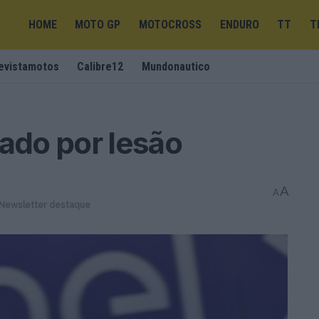
HOME
MOTO GP
MOTOCROSS
ENDURO
TT
T
evistamotos
Calibre12
Mundonautico
tado por lesão
A
A
Newsletter destaque