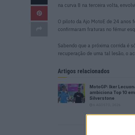
na curva 8 na terceira volta, envol
O piloto da Ajo MotoE de 24 anos fo
confirmaram fraturas no fémur esq
Sabendo que a próxima corrida é s
recuperação de uma tal lesão, o ac
Artigos relacionados
MotoGP: Iker Lecuon
ambiciona Top 10 em
Silverstone
6 AGOSTO, 2026