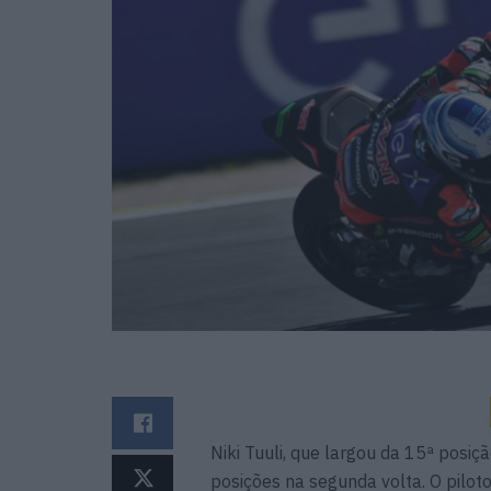
Niki Tuuli, que largou da 15ª posiç
posições na segunda volta. O pilot