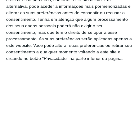
alternativa, pode aceder a informações mais pormenorizadas e
classificado nesta sessão, ficando a apenas quatro
alterar as suas preferências antes de consentir ou recusar o
milésimos de Miquel Pons. Mais longe ficaram os
consentimento.
Tenha em atenção que algum processamento
restantes pilotos, com Randy Krummenacher em quarto,
dos seus dados pessoais poderá não exigir o seu
Tito Rabat em quinto, Mika Pérez em sexto, Hikari Okubo
consentimento, mas que tem o direito de se opor a esse
processamento. As suas preferências serão aplicadas apenas a
em sétimo, Alessio Finello em oitavo, Maria Herrera em
este website. Você pode alterar suas preferências ou retirar seu
nono e Andrea Migno no décimo e último lugar.
consentimento a qualquer momento voltando a este site e
clicando no botão "Privacidade" na parte inferior da página.
A Q2 de MotoE tem início agendado para as 16h20.
Artigos relacionados
MotoGP: Jorge Martín não dá hipóteses e
vence Sprint marcada pelo domínio da
Aprilia
8 AGOSTO, 2026
MotoGP: Jack Miller prepara adeus após 16
temporadas nos Grandes Prémios
8 AGOSTO, 2026