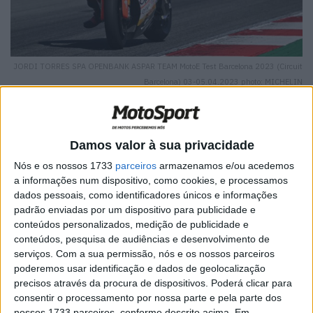
JORDI TORRES SPA OPENBANK ASPAR TEAM MotoE Test Barcelona 2023 (Circuit
Barcelona) 03-05.04.2023 photo: MICHELIN
Damos valor à sua privacidade
🔊 Ouvir artigo
Nós e os nossos 1733
parceiros
armazenamos e/ou acedemos
a informações num dispositivo, como cookies, e processamos
Jordi Torres (Openbank Aspar Team) e Miquel Pons (LCR
dados pessoais, como identificadores únicos e informações
E-Team) foram os dois pilotos mais rápidos da primeira
padrão enviadas por um dispositivo para publicidade e
conteúdos personalizados, medição de publicidade e
sessão de qualificação do Grande Prémio de San Marino
conteúdos, pesquisa de audiências e desenvolvimento de
de MotoE. Torres foi o mais rápido dos dois, fazendo a
serviços.
Com a sua permissão, nós e os nossos parceiros
sua melhor volta em 1:40.927 minutos, batendo Pons
poderemos usar identificação e dados de geolocalização
por 60 milésimos.
precisos através da procura de dispositivos. Poderá clicar para
consentir o processamento por nossa parte e pela parte dos
Eric Granado acabou por ficar de fora, sendo terceiro
nossos 1733 parceiros, conforme descrito acima. Em