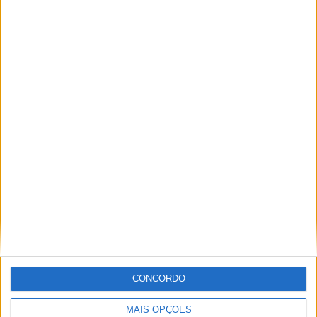
MotoGP: Jorge Martín não dá hipóteses e
vence Sprint marcada pelo domínio da
Aprilia
POR
MIGUEL FRAGOSO
8 AGOSTO, 2026
CONCORDO
MAIS OPÇÕES