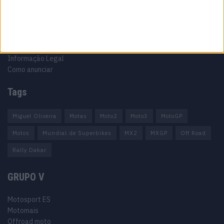
Ficha técnica
Estatuto editorial
Política de privacidade
Termos e condições
Informação Legal
Como anunciar
Tags
Miguel Oliveira
Motas
Moto2
Moto3
MotoGP
Motos
Mundial de Superbikes
MX2
MXGP
Off Road
Rally Dakar
GRUPO V
Motosport ES
Motomais
Offroad moto