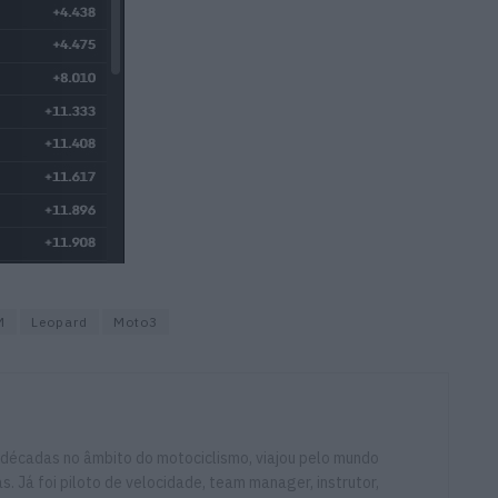
M
Leopard
Moto3
 décadas no âmbito do motociclismo, viajou pelo mundo
. Já foi piloto de velocidade, team manager, instrutor,