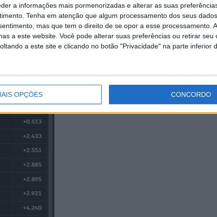
eder a informações mais pormenorizadas e alterar as suas preferência
Silverstone
timento.
Tenha em atenção que algum processamento dos seus dados
8 AGOSTO, 2026
nsentimento, mas que tem o direito de se opor a esse processamento. A
as a este website. Você pode alterar suas preferências ou retirar seu
tando a este site e clicando no botão "Privacidade" na parte inferior 
AIS OPÇÕES
CONCORDO