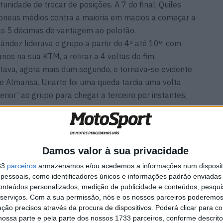
nidade de trocar de posições. A 7 do final, Quiles
e pneus médios contra a maioria em macios a começar a
as 5 décimas de vantagem ao pelotão.
ández liderava o grupo a partir de 4º até 10º, com
os na sua KTM, a retirar a 4 voltas do fim.
ntava, agora mais dum segundo, e tornava-se evidente
 de Almansa. Uriarte foi uma queda tardia uma volta
rior’ ao grupo para chegar a terceiro por instantes,
.
ente fugiam ainda mais, já a 1,9 segundos à entrada da
spinhas pela 6ª vez este ano… com a agravante que
m um avanço de 90 pontos agora…
Damos valor à sua privacidade
33
parceiros
armazenamos e/ou acedemos a informações num dispositi
essoais, como identificadores únicos e informações padrão enviadas 
conteúdos personalizados, medição de publicidade e conteúdos, pesqui
serviços.
Com a sua permissão, nós e os nossos parceiros poderemos 
n faz
MotoGP: Morbidelli e
ção precisos através da procura de dispositivos. Poderá clicar para co
one com
Lecuona conquistam as
ossa parte e pela parte dos nossos 1733 parceiros, conforme descrit
uto
últimas vagas na Q2 em