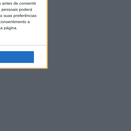
s antes de consentir
 pessoais poderá
s suas preferências
 consentimento a
da página.