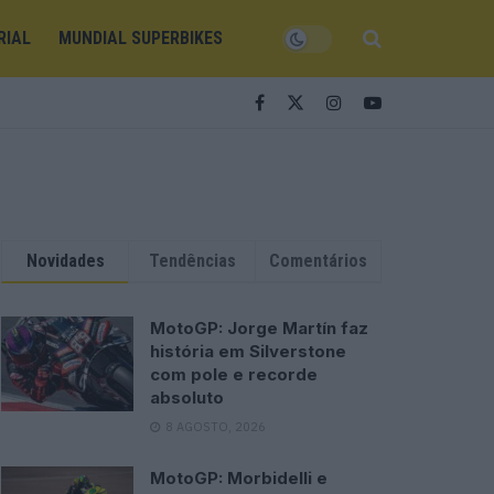
RIAL
MUNDIAL SUPERBIKES
Novidades
Tendências
Comentários
MotoGP: Jorge Martín faz
história em Silverstone
com pole e recorde
absoluto
8 AGOSTO, 2026
MotoGP: Morbidelli e