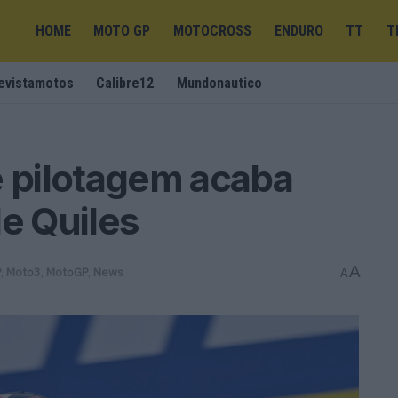
HOME
MOTO GP
MOTOCROSS
ENDURO
TT
T
evistamotos
Calibre12
Mundonautico
e pilotagem acaba
de Quiles
A
P
,
Moto3
,
MotoGP
,
News
A