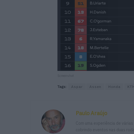
Screenshot
Tags:
Aspar
Assen
Honda
KT
Paulo Araújo
Com uma experiência de várias
cobrindo eventos nas duas rodas