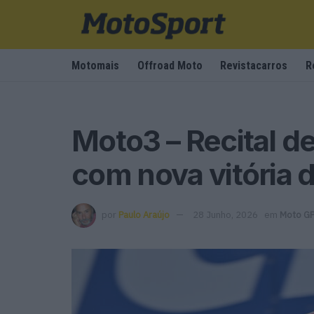
Motomais
Offroad Moto
Revistacarros
R
Moto3 – Recital d
com nova vitória 
por
Paulo Araújo
28 Junho, 2026
em
Moto G