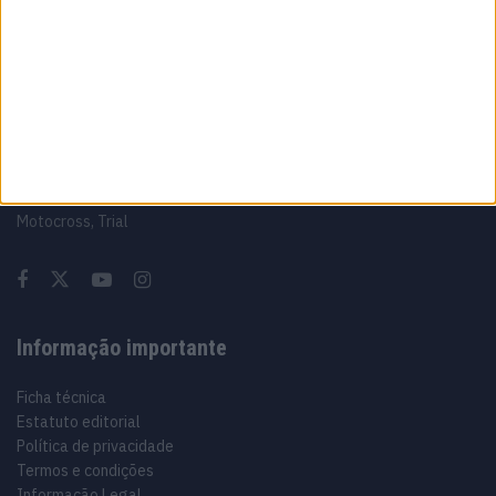
Sobre
Especialistas em Motos, MotoGP, MXGP, Enduro, SuperBikes,
Motocross, Trial
Informação importante
Ficha técnica
Estatuto editorial
Política de privacidade
Termos e condições
Informação Legal