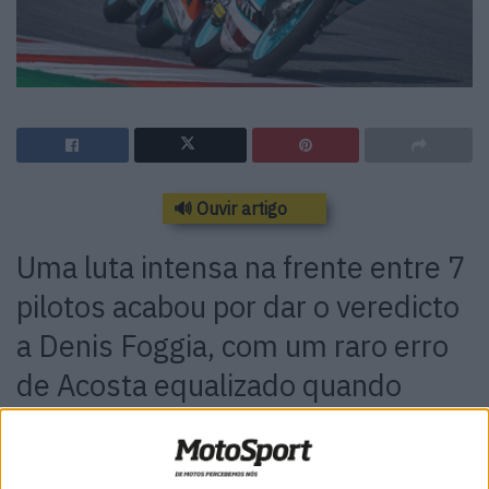
🔊 Ouvir artigo
Uma luta intensa na frente entre 7
pilotos acabou por dar o veredicto
a Denis Foggia, com um raro erro
de Acosta equalizado quando
Garcia caiu também na última
volta