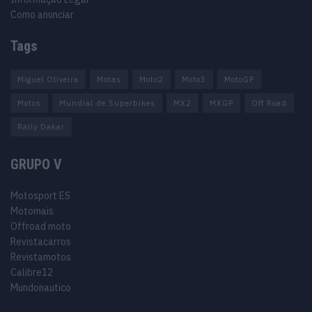
Como anunciar
Tags
Miguel Oliveira
Motas
Moto2
Moto3
MotoGP
Motos
Mundial de Superbikes
MX2
MXGP
Off Road
Rally Dakar
GRUPO V
Motosport ES
Motomais
Offroad moto
Revistacarros
Revistamotos
Calibre12
Mundonautico