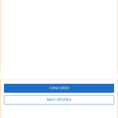
Tags:
2021
Acosta
Binder
CONCORDO
Gran Premio Tissot de Aragón
Masia
Moto3
MAIS OPÇÕES