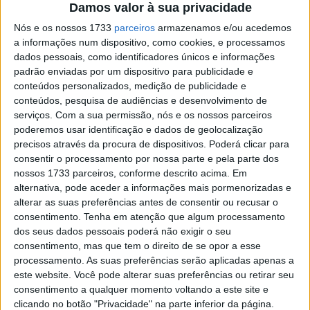
Damos valor à sua privacidade
Darryn Binder teve um arranque endiabrado para as 19
Nós e os nossos 1733
parceiros
armazenamos e/ou acedemos
voltas de Moto3, seguido logo na primeira curva por
a informações num dispositivo, como cookies, e processamos
Garcia com Rodrigo terceiro e Suzuki, Alcoba e Migno nos
dados pessoais, como identificadores únicos e informações
lugares seguintes, com Acosta sétimo.
padrão enviadas por um dispositivo para publicidade e
Rodrigo vinha liderar sobre Garcia com Binder terceiro e
conteúdos personalizados, medição de publicidade e
conteúdos, pesquisa de audiências e desenvolvimento de
Acosta e Öncü a disputarem a sétima posição.
serviços.
Com a sua permissão, nós e os nossos parceiros
poderemos usar identificação e dados de geolocalização
precisos através da procura de dispositivos. Poderá clicar para
consentir o processamento por nossa parte e pela parte dos
nossos 1733 parceiros, conforme descrito acima. Em
alternativa, pode aceder a informações mais pormenorizadas e
alterar as suas preferências antes de consentir ou recusar o
consentimento.
Tenha em atenção que algum processamento
dos seus dados pessoais poderá não exigir o seu
consentimento, mas que tem o direito de se opor a esse
processamento. As suas preferências serão aplicadas apenas a
este website. Você pode alterar suas preferências ou retirar seu
consentimento a qualquer momento voltando a este site e
clicando no botão "Privacidade" na parte inferior da página.