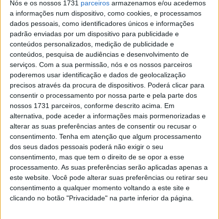
Nós e os nossos 1731
parceiros
armazenamos e/ou acedemos
Há alguns meses, o sétimo lugar teria representado uma
a informações num dispositivo, como cookies, e processamos
dados pessoais, como identificadores únicos e informações
corrida difícil para o líder do campeonato, Albert Arenas
padrão enviadas por um dispositivo para publicidade e
(Solunion Aspar Team). Mas foi o suficiente no GP de
conteúdos personalizados, medição de publicidade e
Aragón para ver o espanhol estender a sua vantagem de
conteúdos, pesquisa de audiências e desenvolvimento de
forma bastante significativa, pois os seus principais rivais
serviços.
Com a sua permissão, nós e os nossos parceiros
vacilaram, e Arenas tem agora 144 pontos para os 131
poderemos usar identificação e dados de geolocalização
precisos através da procura de dispositivos. Poderá clicar para
de Ai Ogura (Honda Team Asia).
consentir o processamento por nossa parte e pela parte dos
nossos 1731 parceiros, conforme descrito acima. Em
Arenas também lutou pelo pódio e começou da primeira
alternativa, pode aceder a informações mais pormenorizadas e
fila, por isso tem velocidade que espera usar para
alterar as suas preferências antes de consentir ou recusar o
estender essa vantagem no topo.
consentimento.
Tenha em atenção que algum processamento
dos seus dados pessoais poderá não exigir o seu
Artigos relacionados
consentimento, mas que tem o direito de se opor a esse
processamento. As suas preferências serão aplicadas apenas a
este website. Você pode alterar suas preferências ou retirar seu
MotoGP: Bagnaia acredita numa segunda
consentimento a qualquer momento voltando a este site e
metade da época mais equilibrada
clicando no botão "Privacidade" na parte inferior da página.
5 AGOSTO, 2026