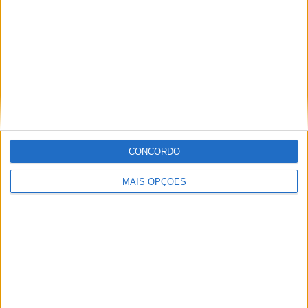
descobrir…
Tags:
Aragón
Arenas
Aspar
Honda
KTM
Moto3
Ogura
Solunion
Team Asia
Teruel
CONCORDO
Paulo Araújo
MAIS OPÇÕES
Jornalista especialista de velocidade, MotoGP e SBK
com mais de 36 anos de atividade, incluindo Imprensa,
Radio e TV e trabalhos publicados no Reino Unido,
Irlanda, Grécia, Canadá e Brasil além de Portugal