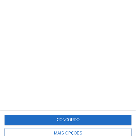
Luthi
Marquez
Moto2
Tom
Paulo Araújo
Jornalista especialista de velocidade, MotoGP e SBK
com mais de 36 anos de atividade, incluindo Imprensa,
Radio e TV e trabalhos publicados no Reino Unido,
Irlanda, Grécia, Canadá e Brasil além de Portugal
CONCORDO
Artigos relacionados
MAIS OPÇÕES