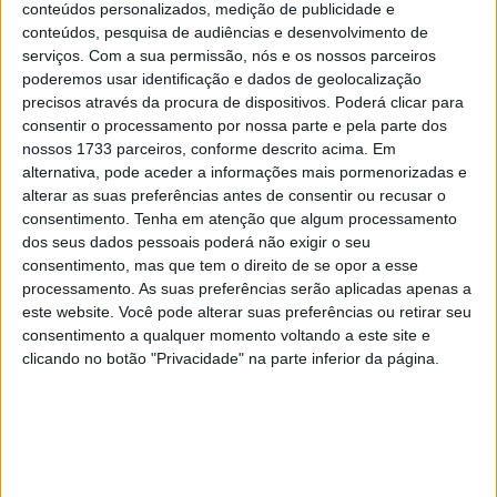
conteúdos personalizados, medição de publicidade e
No entanto, dentro do Top 10, havia quem lhe pudesse
conteúdos, pesquisa de audiências e desenvolvimento de
fazer frente, como Lecuona em 6º ou Navarro em 10º,
serviços.
Com a sua permissão, nós e os nossos parceiros
aparte o herói local Chantra que continuava a mostrar-se
poderemos usar identificação e dados de geolocalização
nos primeiros 7 mas depois sofreu uma avaria a 25
precisos através da procura de dispositivos. Poderá clicar para
consentir o processamento por nossa parte e pela parte dos
minutos do final quando a moto com as cores da
nossos 1733 parceiros, conforme descrito acima. Em
Idemitsu se calou…
alternativa, pode aceder a informações mais pormenorizadas e
alterar as suas preferências antes de consentir ou recusar o
Artigos relacionados
consentimento.
Tenha em atenção que algum processamento
dos seus dados pessoais poderá não exigir o seu
consentimento, mas que tem o direito de se opor a esse
MotoGP: Jorge Martín faz história em
processamento. As suas preferências serão aplicadas apenas a
Silverstone com pole e recorde absoluto
este website. Você pode alterar suas preferências ou retirar seu
8 AGOSTO, 2026
consentimento a qualquer momento voltando a este site e
clicando no botão "Privacidade" na parte inferior da página.
MotoGP: Morbidelli e Lecuona conquistam
as últimas vagas na Q2 em Silverstone
8 AGOSTO, 2026