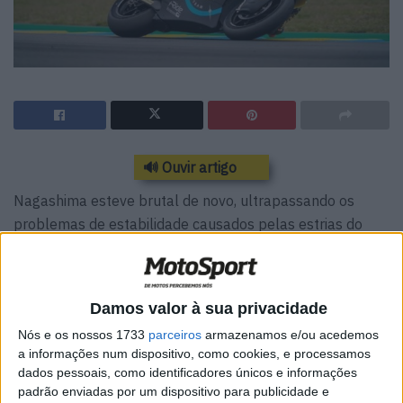
🔊 Ouvir artigo
Nagashima esteve brutal de novo, ultrapassando os
problemas de estabilidade causados pelas estrias do
traçado de Buriram para encimar de novo os primeiros
minutos da segunda sessão das Moto2..
Damos valor à sua privacidade
Mais uma vez, a oposição principal veio não de Alex
Márquez, que andou nos primeiros 4, mas desta feita de
Nós e os nossos 1733
parceiros
armazenamos e/ou acedemos
a informações num dispositivo, como cookies, e processamos
Luca Marini e de, Brad Binder, 2º e 3º respetivamente na
dados pessoais, como identificadores únicos e informações
primeira fase da sessão…
padrão enviadas por um dispositivo para publicidade e