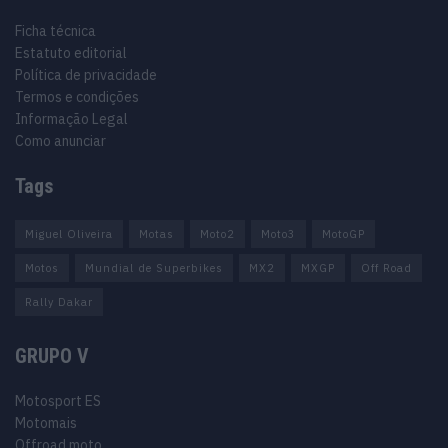
Ficha técnica
Estatuto editorial
Política de privacidade
Termos e condições
Informação Legal
Como anunciar
Tags
Miguel Oliveira
Motas
Moto2
Moto3
MotoGP
Motos
Mundial de Superbikes
MX2
MXGP
Off Road
Rally Dakar
GRUPO V
Motosport ES
Motomais
Offroad moto