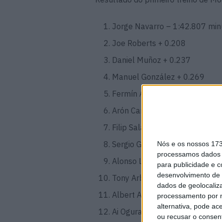
Jorge Navarro – 1:42.807 min
Joe Roberts + 0.208
Daniel Muñoz + 0.237
Manuel González + 0.269
Fermín Aldeguer + 0.276
Arón Canet + 0.295
Filip Salac + 0.418
Sergio García + 0.425
Nós e os nossos 17
processamos dados p
Alonso López + 0.495
para publicidade e 
desenvolvimento de 
Tony Arbolino + 0.548
dados de geolocaliza
Albert Arenas + 0.670
processamento por n
alternativa, pode ac
Ai Ogura + 0.690
ou recusar o consen