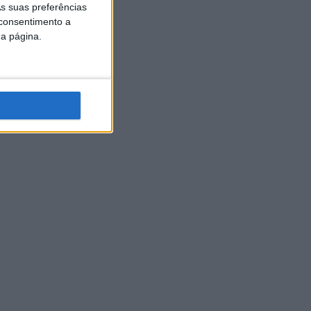
s suas preferências
 consentimento a
da página.