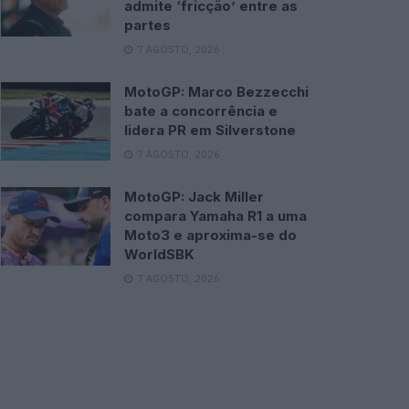
admite ‘fricção’ entre as
partes
7 AGOSTO, 2026
MotoGP: Marco Bezzecchi
bate a concorrência e
lidera PR em Silverstone
7 AGOSTO, 2026
MotoGP: Jack Miller
compara Yamaha R1 a uma
Moto3 e aproxima-se do
WorldSBK
7 AGOSTO, 2026