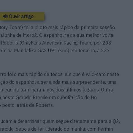
🔊 Ouvir artigo
ry Team) foi o piloto mais rápido da primeira sessão
talunha de Moto2. O espanhol fez a sua melhor volta
 Roberts (OnlyFans American Racing Team) por 208
tamina Mandalika GAS UP Team) em terceiro, a 237
 foi o mais rápido de todos, ele que é wild-card neste
ição do espanhol a ser ainda mais surpreendente, uma
sua equipa terminaram nos dois últimos lugares. Outra
tá neste Grande Prémio em substituição de Bo
 posto, atrás de Roberts.
ajudam a determinar quem segue diretamente para a Q2,
rápido, depois de ter liderado de manhã, com Fermín