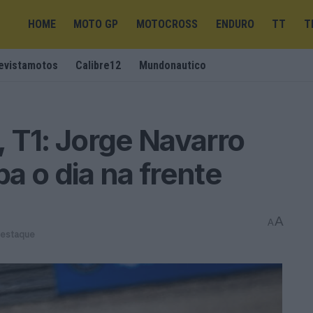
HOME
MOTO GP
MOTOCROSS
ENDURO
TT
T
evistamotos
Calibre12
Mundonautico
 T1: Jorge Navarro
a o dia na frente
A
A
destaque