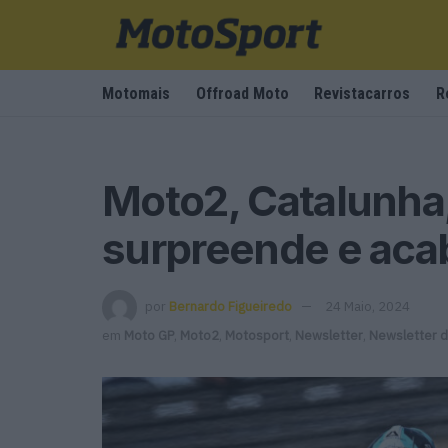
Motomais
Offroad Moto
Revistacarros
R
Moto2, Catalunha,
surpreende e acab
por
Bernardo Figueiredo
24 Maio, 2024
em
Moto GP
,
Moto2
,
Motosport
,
Newsletter
,
Newsletter 