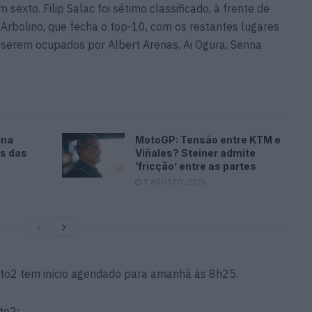
sexto. Filip Salac foi sétimo classificado, à frente de
 Arbolino, que fecha o top-10, com os restantes lugares
a serem ocupados por Albert Arenas, Ai Ogura, Senna
ina
MotoGP: Tensão entre KTM e
es das
Viñales? Steiner admite
‘fricção’ entre as partes
7 AGOSTO, 2026
oto2 tem início agendado para amanhã às 8h25.
to2: