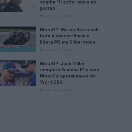
admite ‘fricção’ entre as
partes
7 AGOSTO, 2026
MotoGP: Marco Bezzecchi
bate a concorrência e
lidera PR em Silverstone
7 AGOSTO, 2026
MotoGP: Jack Miller
compara Yamaha R1 a uma
Moto3 e aproxima-se do
WorldSBK
7 AGOSTO, 2026