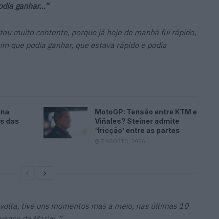
odia ganhar…”
ou muito contente, porque já hoje de manhã fui rápido,
im que podia ganhar, que estava rápido e podia
ina
MotoGP: Tensão entre KTM e
es das
Viñales? Steiner admite
‘fricção’ entre as partes
7 AGOSTO, 2026
a volta, tive uns momentos mas a meio, nas últimas 10
vanço do Marini..”