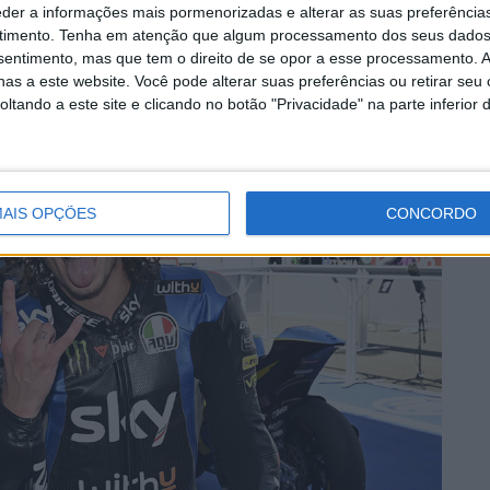
eder a informações mais pormenorizadas e alterar as suas preferência
também, e tentei controlar o 2º lugar poupando os
timento.
Tenha em atenção que algum processamento dos seus dados
nsentimento, mas que tem o direito de se opor a esse processamento. A
ria ia ser mais difícl por causa do calor!”
as a este website. Você pode alterar suas preferências ou retirar seu
tando a este site e clicando no botão "Privacidade" na parte inferior 
AIS OPÇÕES
CONCORDO