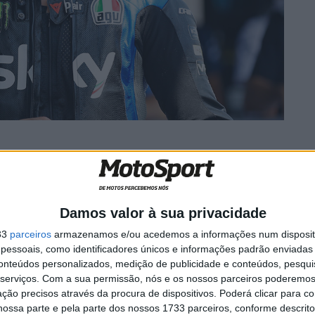
o, ele dificultou, o que é normal!”,
Damos valor à sua privacidade
ão tinha ficado satisfeito, claro que queria ganhar outra
33
parceiros
armazenamos e/ou acedemos a informações num dispositi
o campeonato, segundo é bom!”
essoais, como identificadores únicos e informações padrão enviadas 
conteúdos personalizados, medição de publicidade e conteúdos, pesqui
serviços.
Com a sua permissão, nós e os nossos parceiros poderemos 
 tentei colar-me a ele e ultrapassá-lo, ele dificultou,
ção precisos através da procura de dispositivos. Poderá clicar para co
degradei os meus pneus e ele foi embora!”
ossa parte e pela parte dos nossos 1733 parceiros, conforme descrit