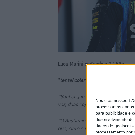
Luca Marini, segundo a 2,153s
“
tentei colar-me a ele e ultrapassá-l
“Sonhei que ia ficar em segundo e n
Nós e os nossos 17
vez, duas seguidas, mas OK, para 
processamos dados p
para publicidade e 
desenvolvimento de 
”O Bastianini começou muito bem, eu
dados de geolocaliza
que, claro é normal, mas com isso 
processamento por n