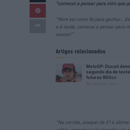
“comecei a pensar para mim que p
“Nem sei como fiz para ganhar… Est
e à tarde, comecei a pensar para m
vencer!”
Artigos relacionados
MotoGP: Ducati dom
segundo dia de test
futuras 850cc
7 AGOSTO, 2026
“Na corrida, ataquei da 1ª à últim
voltas, consegui salvaguardar um a