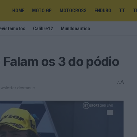
HOME
MOTO GP
MOTOCROSS
ENDURO
TT
T
evistamotos
Calibre12
Mundonautico
 Falam os 3 do pódio
A
A
wsletter destaque