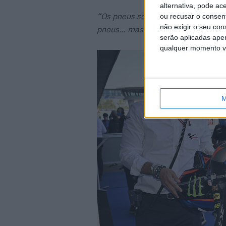
alternativa, pode ac
“Os pneus sobreaqueceram, a moto 
ou recusar o consen
não exigir o seu co
pneus… mas já sabíamos que esta cor
serão aplicadas apen
qualquer momento vol
M