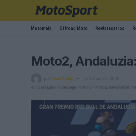
Motomais
Offroad Moto
Revistacarros
R
Moto2, Andaluzia:
por
Paulo Araújo
11 Setembro, 2020
em
Destaque Homepage
,
Moto GP
,
Moto2
,
Newsletter
,
Ne