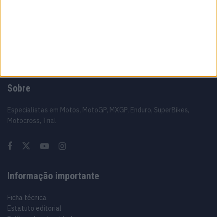
resolvido este fim de semana’
6 AGOSTO, 2026
Sobre
Especialistas em Motos, MotoGP, MXGP, Enduro, SuperBikes,
Motocross, Trial
Informação importante
Ficha técnica
Estatuto editorial