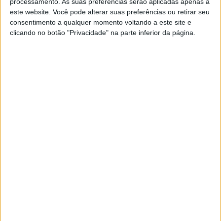
Na época de 2020, o piloto da Kalex subiu ao seu quinto
processamento. As suas preferências serão aplicadas apenas a
este website. Você pode alterar suas preferências ou retirar seu
pódio de Moto2 até à data, na Áustria, saindo da primeira
consentimento a qualquer momento voltando a este site e
fila em terceiro.
clicando no botão "Privacidade" na parte inferior da página.
Artigos relacionados
MotoGP: Iker Lecuona ambiciona Top 10 em
Silverstone
6 AGOSTO, 2026
MotoGP: Marco Bezzecchi recebe luz verde
para correr em Silverstone
6 AGOSTO, 2026
O recém-chegado à equipa, Jeremy Alcoba, de 19 anos,
poderá beneficiar da experiência do seu futuro