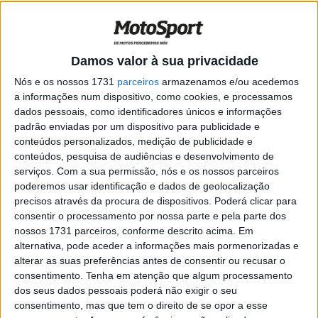
Damos valor à sua privacidade
Nós e os nossos 1731
parceiros
armazenamos e/ou acedemos
a informações num dispositivo, como cookies, e processamos
dados pessoais, como identificadores únicos e informações
padrão enviadas por um dispositivo para publicidade e
conteúdos personalizados, medição de publicidade e
conteúdos, pesquisa de audiências e desenvolvimento de
serviços.
Com a sua permissão, nós e os nossos parceiros
2022 será a sexta temporada de Marcel Schrötter na
poderemos usar identificação e dados de geolocalização
precisos através da procura de dispositivos. Poderá clicar para
família Intact GP: nesse período, o alemão já fez três
consentir o processamento por nossa parte e pela parte dos
poles e celebrou o seu primeiro pódio em Misano, em
nossos 1731 parceiros, conforme descrito acima. Em
2018.
alternativa, pode aceder a informações mais pormenorizadas e
alterar as suas preferências antes de consentir ou recusar o
Seguiram-se pódios em 2019 no Qatar, em Austin e um
consentimento.
Tenha em atenção que algum processamento
terceiro lugar na corrida de casa no Sachsenring.
dos seus dados pessoais poderá não exigir o seu
consentimento, mas que tem o direito de se opor a esse