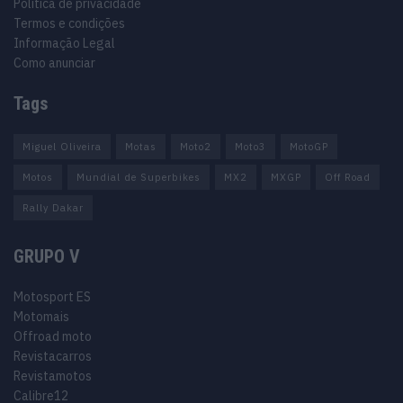
Política de privacidade
Termos e condições
Informação Legal
Como anunciar
Tags
Miguel Oliveira
Motas
Moto2
Moto3
MotoGP
Motos
Mundial de Superbikes
MX2
MXGP
Off Road
Rally Dakar
GRUPO V
Motosport ES
Motomais
Offroad moto
Revistacarros
Revistamotos
Calibre12