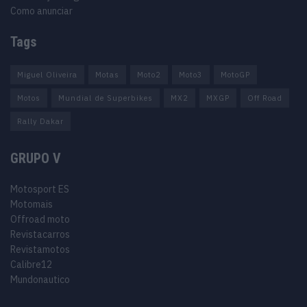
Como anunciar
Tags
Miguel Oliveira
Motas
Moto2
Moto3
MotoGP
Motos
Mundial de Superbikes
MX2
MXGP
Off Road
Rally Dakar
GRUPO V
Motosport ES
Motomais
Offroad moto
Revistacarros
Revistamotos
Calibre12
Mundonautico