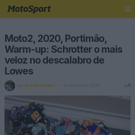
Moto2, 2020, Portimão,
Warm-up: Schrotter o mais
veloz no descalabro de
Lowes
A
por
Ricardo Ferreira
22 Novembro, 2020
A