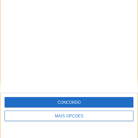
Ricardo Ferreira
Apaixonado por motos desde muito cedo, está desde há
muito ligado à Comunicação Social, tendo trabalhado em
diversos meios como AutoHoje, revista Motociclismo,
jornal Volante, revista MotoMagazine e Autosport, entre
outros.
Artigos relacionados
CONCORDO
MAIS OPÇÕES