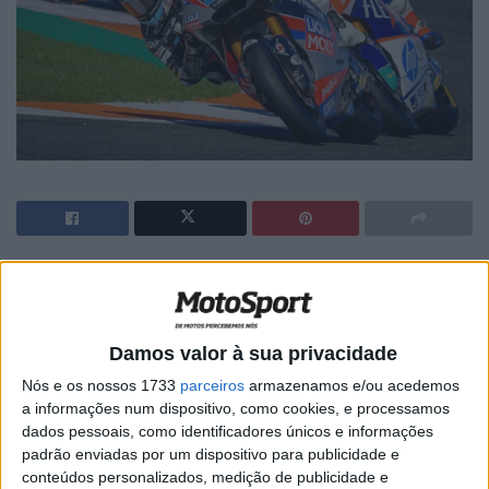
Artigos relacionados
MotoGP: Moto2, Holgado fecha sexta-feira
Damos valor à sua privacidade
como o mais rápido
Nós e os nossos 1733
parceiros
armazenamos e/ou acedemos
7 AGOSTO, 2026
a informações num dispositivo, como cookies, e processamos
dados pessoais, como identificadores únicos e informações
MotoGP: Moto3, Valentin Perrone termina
padrão enviadas por um dispositivo para publicidade e
sexta-feira no topo em Silverstone
conteúdos personalizados, medição de publicidade e
7 AGOSTO, 2026