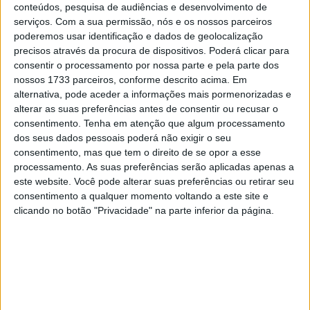
conteúdos, pesquisa de audiências e desenvolvimento de
serviços.
Com a sua permissão, nós e os nossos parceiros
poderemos usar identificação e dados de geolocalização
precisos através da procura de dispositivos. Poderá clicar para
consentir o processamento por nossa parte e pela parte dos
nossos 1733 parceiros, conforme descrito acima. Em
🔊 Ouvir artigo
alternativa, pode aceder a informações mais pormenorizadas e
alterar as suas preferências antes de consentir ou recusar o
O suiço Marcel Schrotter, 21º na grelha de
consentimento.
Tenha em atenção que algum processamento
dos seus dados pessoais poderá não exigir o seu
partida para o GP Meo de Portugal
consentimento, mas que tem o direito de se opor a esse
assinou o melhor tempo do Warm up
processamento. As suas preferências serão aplicadas apenas a
deste domingo no circuito de Portimão:
este website. Você pode alterar suas preferências ou retirar seu
consentimento a qualquer momento voltando a este site e
1’43,363, na frente de Jorge Martin e
clicando no botão "Privacidade" na parte inferior da página.
Luca Marini, dois pilotos com passagem
assegurada para a categoria de MotoGP
em 2021.
Schrotter, Marini e Augusto Fernandez, cedo se