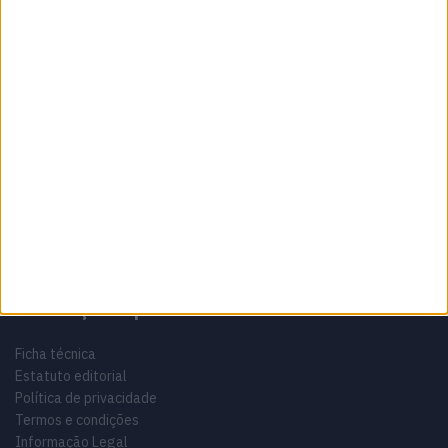
Sobre
Especialistas em Motos, MotoGP, MXGP, Enduro, SuperBikes,
Motocross, Trial
Informação importante
Ficha técnica
Estatuto editorial
Política de privacidade
Termos e condições
Informação Legal