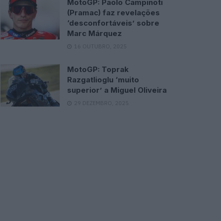
MotoGP: Paolo Campinoti
(Pramac) faz revelações
‘desconfortáveis’ sobre
Marc Márquez
16 OUTUBRO, 2025
MotoGP: Toprak
Razgatlioglu ‘muito
superior’ a Miguel Oliveira
29 DEZEMBRO, 2025