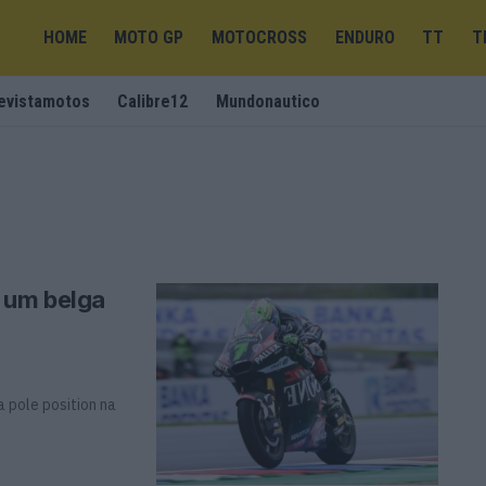
HOME
MOTO GP
MOTOCROSS
ENDURO
TT
T
evistamotos
Calibre12
Mundonautico
 um belga
a pole position na