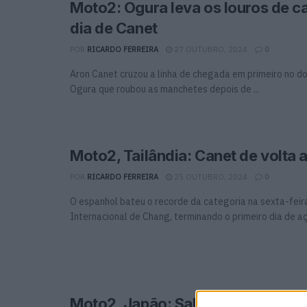
Moto2: Ogura leva os louros de 
dia de Canet
POR
RICARDO FERREIRA
27 OUTUBRO, 2024
0
Aron Canet cruzou a linha de chegada em primeiro no d
Ogura que roubou as manchetes depois de ...
Moto2, Tailândia: Canet de volta 
POR
RICARDO FERREIRA
25 OUTUBRO, 2024
0
O espanhol bateu o recorde da categoria na sexta-feira
Internacional de Chang, terminando o primeiro dia de açã
Moto2, Japão: Salac o mais rápido