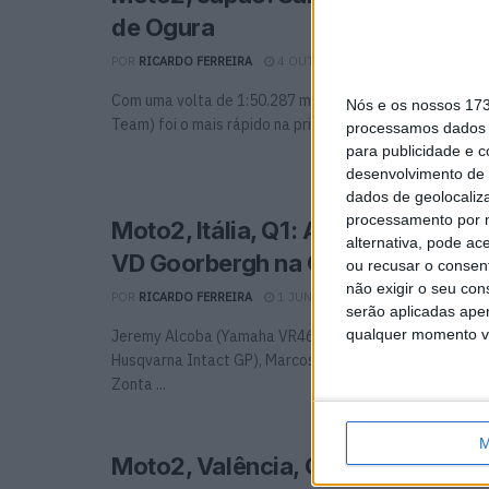
de Ogura
POR
RICARDO FERREIRA
4 OUTUBRO, 2024
0
Com uma volta de 1:50.287 minutos, Filip Salac (Elf Ma
Nós e os nossos 17
Team) foi o mais rápido na primeira sessão ...
processamos dados p
para publicidade e 
desenvolvimento de 
dados de geolocaliza
processamento por n
Moto2, Itália, Q1: Alcoba, Binder, 
alternativa, pode ac
VD Goorbergh na Q2
ou recusar o consen
não exigir o seu co
POR
RICARDO FERREIRA
1 JUNHO, 2024
0
serão aplicadas apen
qualquer momento vol
Jeremy Alcoba (Yamaha VR46 Master Camp), Darryn Bind
Husqvarna Intact GP), Marcos Ramirez ((OnlyFans Ameri
Zonta ...
M
Moto2, Valência, Q2: Canet mais 