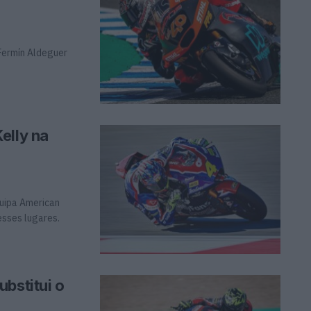
Fermín Aldeguer
elly na
uipa American
esses lugares.
bstitui o