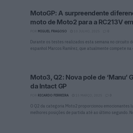
MotoGP: A surpreendente difere
moto de Moto2 para a RC213V em
POR
MIGUEL FRAGOSO
10 JULHO, 2025
0
Durante os testes realizados esta semana no circuito de
espanhol Marcos Ramírez, que atualmente compete na c
Moto3, Q2: Nova pole de ‘Manu’ 
da Intact GP
POR
RICARDO FERREIRA
15 MARÇO, 2025
0
O Q2 da categoria Moto2 proporcionou emocionantes l
melhores posições de partida até ao último segundo. No f