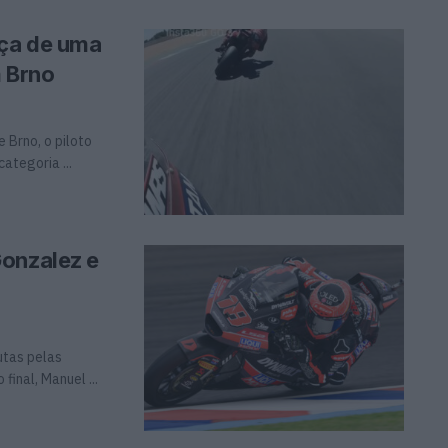
nça de uma
 Brno
 Brno, o piloto
ategoria ...
Gonzalez e
utas pelas
inal, Manuel ...