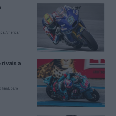
o
uipa American
rivais a
 final, para