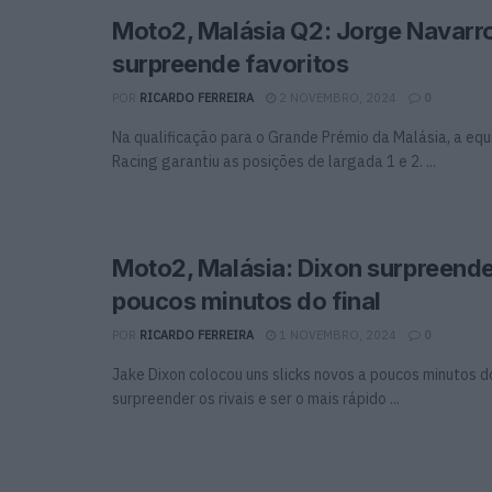
Moto2, Malásia Q2: Jorge Navarr
surpreende favoritos
POR
RICARDO FERREIRA
2 NOVEMBRO, 2024
0
Na qualificação para o Grande Prémio da Malásia, a eq
Racing garantiu as posições de largada 1 e 2. ...
Moto2, Malásia: Dixon surpreende 
poucos minutos do final
POR
RICARDO FERREIRA
1 NOVEMBRO, 2024
0
Jake Dixon colocou uns slicks novos a poucos minutos do
surpreender os rivais e ser o mais rápido ...