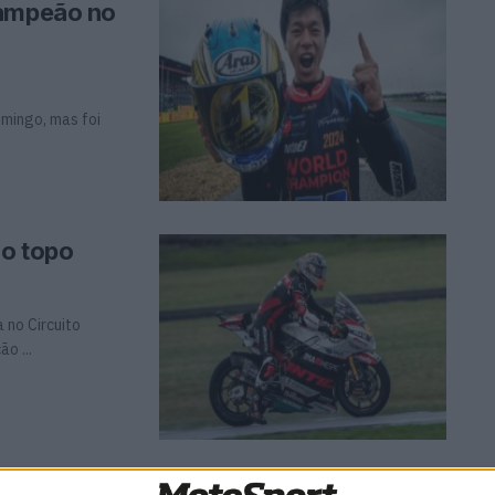
campeão no
omingo, mas foi
ao topo
 no Circuito
o ...
 na frente