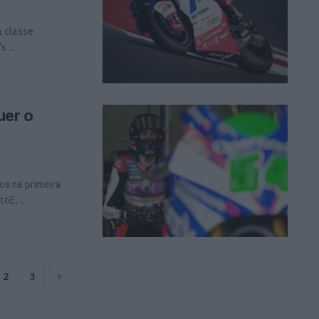
a classe
 ...
uer o
os na primeira
oE, ...
2
3