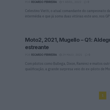
POR
RICARDO FERREIRA
9 ABRIL, 2022
0
Celestino Vietti, o atual comandante do campeonato d
intermédia e que já soma duas vitórias este ano, nos GP's
Moto2, 2021, Mugello – Q1: Aldeg
estreante
POR
RICARDO FERREIRA
29 MAIO, 2021
0
Com pilotos como Bullega, Dixon, Ramirez e muitos outr
qualificação, a grande surpresa veio do ex-piloto de Mot
1