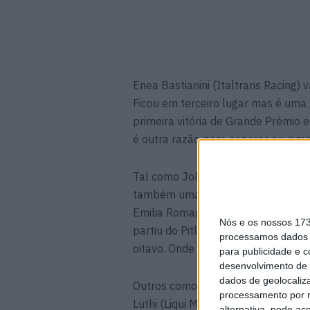
Enea Bastianini (Italtrans Racing) 
Ficou em terceiro lugar mas é uma
primeira vitória de Grande Prémio e
é outra razão para esperar novamen
Tal como John McPhee (Petronas) ar
também uma ameaça britânica pode
Emilia Romagna. Sam Lowes (EG 0,0
Nós e os nossos 17
partiu do Pitlane devido a uma pen
processamos dados p
oitavo. Onde é que esse ritmo o teri
para publicidade e 
desenvolvimento de 
dados de geolocaliza
Outros como Xavi Vierge (Petronas
processamento por n
Lüthi (Liqui Moly Intact GP), o seu
alternativa, pode ac