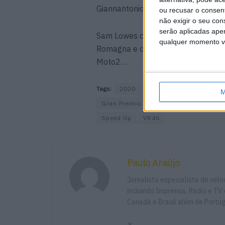
Giannantonio (Speed Up Beta Tools
ou recusar o consen
não exigir o seu co
serão aplicadas apen
Sam Lowes contra a Itália pode mui
qualquer momento vol
Romagna e della Riviera di Rimini
Moto2…
Tags:
2020
Baldassarri
Bastiani
M
Gran Premio Tissot dell'Emilia Romagn
Speed Up
VR46
Paulo Araújo
Jornalista especialista de vel
incluindo Imprensa, Radio e TV 
Canadá e Brasil além de Portu