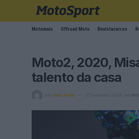
Motomais
Offroad Moto
Revistacarros
R
Moto2, 2020, Mis
talento da casa
por
Paulo Araújo
17 Setembro, 2020
em
Mot