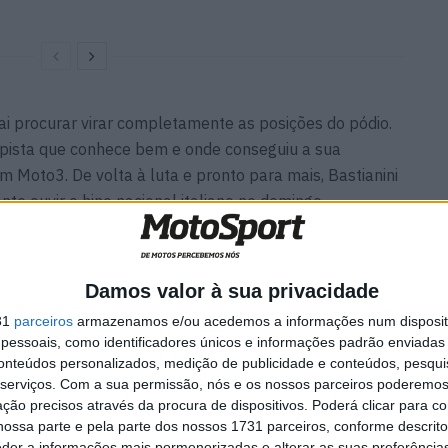
vai procurar virar completamente as posições do pódio.
 pista que conhece bem e onde conseguiu a sua
m Moto3. De volta à luta e pronto para mais, Bastianini
te ouvir o hino nacional italiano no domingo…
ruinou a corrida italiana com a sua vitória em Moto3,
ria fazer o mesmo na corrida de Moto2 no GP da
Damos valor à sua privacidade
 Marc VDS) fez a pole para o GP de San Marino, mas
31
parceiros
armazenamos e/ou acedemos a informações num dispositi
alidade anterior… e ainda conseguiu cortar a meta em
essoais, como identificadores únicos e informações padrão enviadas 
a levado saído da primeira fila?
conteúdos personalizados, medição de publicidade e conteúdos, pesqui
serviços.
Com a sua permissão, nós e os nossos parceiros poderemos 
ção precisos através da procura de dispositivos. Poderá clicar para co
 Sprinta), Augusto Fernández (EG 0,0 Marc VDS), Tom
ossa parte e pela parte dos nossos 1731 parceiros, conforme descrit
 colega de equipa Marcel Schrötter ou Fabio Di
eder a informações mais pormenorizadas e alterar as suas preferência