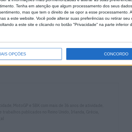
) esperam dar um passo em frente e entrar na luta…
timento.
Tenha em atenção que algum processamento dos seus dados
nsentimento, mas que tem o direito de se opor a esse processamento. A
as a este website. Você pode alterar suas preferências ou retirar seu
to bem ser a história no Gran Premio dell’Emilia
tando a este site e clicando no botão "Privacidade" na parte inferior 
, mas como sempre muita coisa pode acontecer em
ni
Bezzecchi
AIS OPÇÕES
CONCORDO
a e della Riviera di Rimini
Kalex
Marini
Moto2
ocidade, MotoGP e SBK com mais de 36 anos de atividade,
e trabalhos publicados no Reino Unido, Irlanda, Grécia,
gal