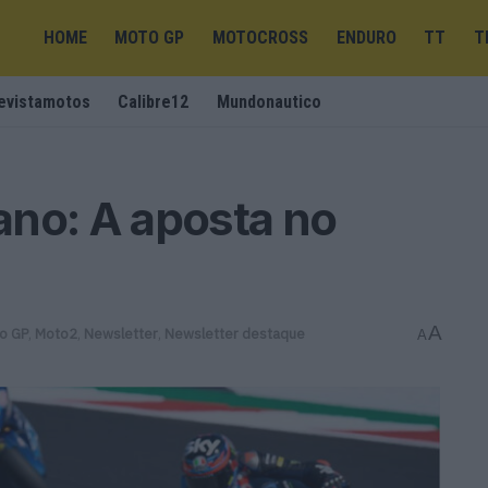
HOME
MOTO GP
MOTOCROSS
ENDURO
TT
T
evistamotos
Calibre12
Mundonautico
ano: A aposta no
A
o GP
,
Moto2
,
Newsletter
,
Newsletter destaque
A