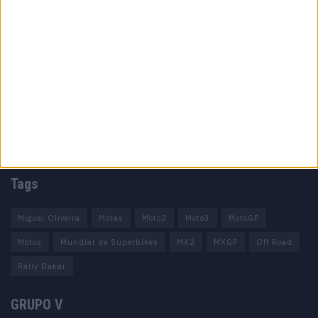
Informação importante
Ficha técnica
Estatuto editorial
Política de privacidade
Termos e condições
Informação Legal
Como anunciar
Tags
Miguel Oliveira
Motas
Moto2
Moto3
MotoGP
Motos
Mundial de Superbikes
MX2
MXGP
Off Road
Rally Dakar
GRUPO V