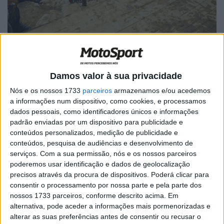
Damos valor à sua privacidade
Nós e os nossos 1733
parceiros
armazenamos e/ou acedemos
Artigos relacionados
a informações num dispositivo, como cookies, e processamos
dados pessoais, como identificadores únicos e informações
Yamaha conquista três títulos no Campeonato Nacional
padrão enviadas por um dispositivo para publicidade e
de Enduro
conteúdos personalizados, medição de publicidade e
18 JULHO, 2026
conteúdos, pesquisa de audiências e desenvolvimento de
serviços.
Com a sua permissão, nós e os nossos parceiros
FIM Enduro of Nations: 100.ª Edição dos Six
poderemos usar identificação e dados de geolocalização
Days revela o cartaz
precisos através da procura de dispositivos. Poderá clicar para
3 JULHO, 2026
consentir o processamento por nossa parte e pela parte dos
nossos 1733 parceiros, conforme descrito acima. Em
alternativa, pode aceder a informações mais pormenorizadas e
alterar as suas preferências antes de consentir ou recusar o