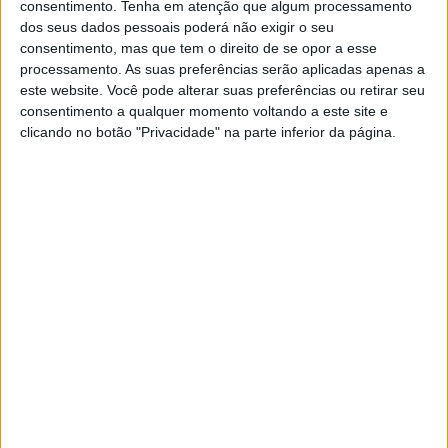
consentimento.
Tenha em atenção que algum processamento
dos seus dados pessoais poderá não exigir o seu
🔊 Ouvir artigo
consentimento, mas que tem o direito de se opor a esse
processamento. As suas preferências serão aplicadas apenas a
A Taça da Europa de Extreme Enduro realiza-se este fim
este website. Você pode alterar suas preferências ou retirar seu
de semana em Valongo. Veja os melhores momentos da
consentimento a qualquer momento voltando a este site e
clicando no botão "Privacidade" na parte inferior da página.
prova de 2015.
Tags:
Taça da Europa de Extreme Enduro
Valongo