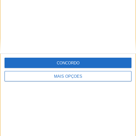
FIM Enduro of Nations: 100.ª Edição dos Six Days
revela o cartaz
POR
MIGUEL FRAGOSO
3 JULHO, 2026
Please
login
to join discussion
CONCORDO
MAIS OPÇÕES
Novidades
Tendências
Comentários
MotoGP: Jorge Martín não dá hipóteses e
vence Sprint marcada pelo domínio da
Aprilia
8 AGOSTO, 2026
MotoGP: Jack Miller prepara adeus após 16
temporadas nos Grandes Prémios