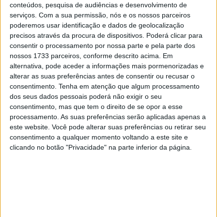
cronometradas, sexta feira realizou-se o prólogo de
conteúdos, pesquisa de audiências e desenvolvimento de
serviços.
Com a sua permissão, nós e os nossos parceiros
5,28kms, Sábado duas especiais, uma de 180kksm e
poderemos usar identificação e dados de geolocalização
outra de 172kms e Domingo uma de 162kms, ambos os
precisos através da procura de dispositivos. Poderá clicar para
dias com ligações de estrada longas para chegar ás
consentir o processamento por nossa parte e pela parte dos
especiais.
nossos 1733 parceiros, conforme descrito acima. Em
alternativa, pode aceder a informações mais pormenorizadas e
Pedro Bianchi Prata aos comandos da Honda CRF450RX
alterar as suas preferências antes de consentir ou recusar o
consentimento.
Tenha em atenção que algum processamento
foi 2º classificado da classe3 (motos) no Campeonato
dos seus dados pessoais poderá não exigir o seu
mundial da FIM, aumentando a liderança do mundial.
consentimento, mas que tem o direito de se opor a esse
processamento. As suas preferências serão aplicadas apenas a
Artigos relacionados
este website. Você pode alterar suas preferências ou retirar seu
consentimento a qualquer momento voltando a este site e
clicando no botão "Privacidade" na parte inferior da página.
CN Supercross: Cédric Soubeyras foi o
grande destaque da classe Elite em
Poutena
6 AGOSTO, 2026
MXGP: Herlings imparável na areia de
Lommel; vitória recorde e liderança
reforçada