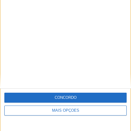
Miguel Fragoso
Jornalista para o site motosport que estuda e escreve
sobre todas as novidades do mundo motorizado. Nasci
no mundo das “duas rodas” por culpa da família que
sempre esteve associada a este meio. Conseguir
trabalhar nesta área e falar sobre o mundo das motos é
um privilégio enorme.
Artigos relacionados
CONCORDO
MAIS OPÇÕES