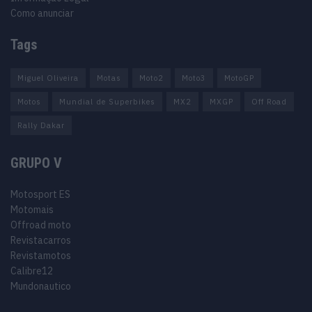
Como anunciar
Tags
Miguel Oliveira
Motas
Moto2
Moto3
MotoGP
Motos
Mundial de Superbikes
MX2
MXGP
Off Road
Rally Dakar
GRUPO V
Motosport ES
Motomais
Offroad moto
Revistacarros
Revistamotos
Calibre12
Mundonautico