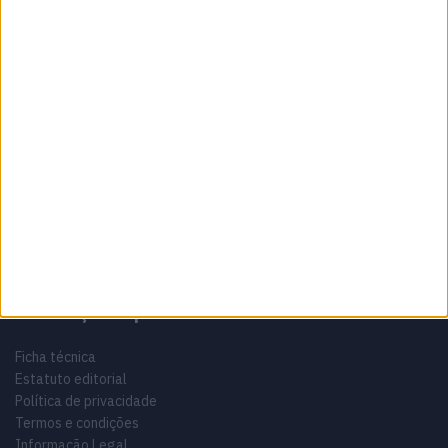
Sobre
Especialistas em Motos, MotoGP, MXGP, Enduro, SuperBikes,
Motocross, Trial
Informação importante
Ficha técnica
Estatuto editorial
Política de privacidade
Termos e condições
Informação Legal