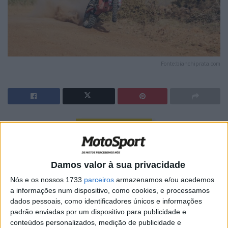
Fonte:bianchiprata.com
🔊 Ouvir artigo
Após mais de 850 km chegou ontem ao final a Baja
Aragon 2024, marcada por condições climatéricas
Damos valor à sua privacidade
exigentes para a prática do offroad, com mais de 35
Nós e os nossos 1733
parceiros
armazenamos e/ou acedemos
graus, e um grau de dificuldade muito elevado, nas várias
a informações num dispositivo, como cookies, e processamos
etapas.
dados pessoais, como identificadores únicos e informações
padrão enviadas por um dispositivo para publicidade e
A baja foi divida em dois dias e 4 especiais
conteúdos personalizados, medição de publicidade e