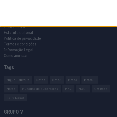
Informação importante
Ficha técnica
Estatuto editorial
Política de privacidade
Termos e condições
Informação Legal
Como anunciar
Tags
Miguel Oliveira
Motas
Moto2
Moto3
MotoGP
Motos
Mundial de Superbikes
MX2
MXGP
Off Road
Rally Dakar
GRUPO V