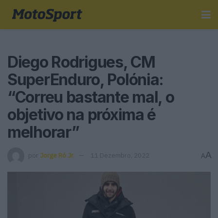
Diego Rodrigues, CM
SuperEnduro, Polónia:
“Correu bastante mal, o
objetivo na próxima é
melhorar”
A
por
Jorge Ró Jr.
11 Dezembro, 2022
A