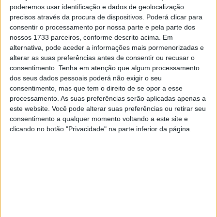
poderemos usar identificação e dados de geolocalização
Sem conseguir garantir o apuramento direto para as três
precisos através da procura de dispositivos. Poderá clicar para
Finais da noite, o piloto da GasGas teve de alinhar na
consentir o processamento por nossa parte e pela parte dos
nossos 1733 parceiros, conforme descrito acima. Em
repescagem
. Depois de rodar algum tempo em 2.º,
alternativa, pode aceder a informações mais pormenorizadas e
acabaria por descer para 3.º, o que o deixou de fora da
alterar as suas preferências antes de consentir ou recusar o
corrida principal
.
consentimento.
Tenha em atenção que algum processamento
dos seus dados pessoais poderá não exigir o seu
Artigos relacionados
consentimento, mas que tem o direito de se opor a esse
processamento. As suas preferências serão aplicadas apenas a
este website. Você pode alterar suas preferências ou retirar seu
MotoGP: Ducati domina segundo dia de
consentimento a qualquer momento voltando a este site e
testes das futuras 850cc
clicando no botão "Privacidade" na parte inferior da página.
7 AGOSTO, 2026
MotoGP: Tensão entre KTM e Viñales?
Steiner admite ‘fricção’ entre as partes
7 AGOSTO, 2026