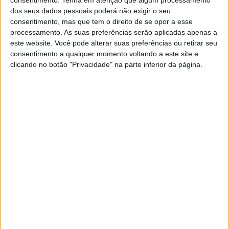
POR
RICARDO FERREIRA
8 MARÇO, 2025
0
dos seus dados pessoais poderá não exigir o seu
consentimento, mas que tem o direito de se opor a esse
SuperEnduro, Hungria: Quarta vitória do
processamento. As suas preferências serão aplicadas apenas a
‘furacão’ Bolt, Vieira 7º
este website. Você pode alterar suas preferências ou retirar seu
POR
RICARDO FERREIRA
10 FEVEREIRO, 2025
0
consentimento a qualquer momento voltando a este site e
clicando no botão "Privacidade" na parte inferior da página.
SuperEnduro: Diogo Vieira explica num
minuto o traçado de Budapeste
POR
RICARDO FERREIRA
8 FEVEREIRO, 2025
0
SuperEnduro: Desafio ao ‘mestre’ na
Hungria
POR
RICARDO FERREIRA
8 FEVEREIRO, 2025
0
SuperEnduro, Polónia: Os Brightmore
juntam-se a Billy Bolt no pódio
POR
RICARDO FERREIRA
5 FEVEREIRO, 2025
0
SuperEnduro: Hat-Trick de Billy Bolt na
Roménia
POR
RICARDO FERREIRA
19 JANEIRO, 2025
0