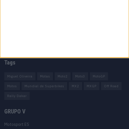
Informação importante
Ficha técnica
Estatuto editorial
Política de privacidade
Termos e condições
Informação Legal
Como anunciar
Tags
Miguel Oliveira
Motas
Moto2
Moto3
MotoGP
Motos
Mundial de Superbikes
MX2
MXGP
Off Road
Rally Dakar
GRUPO V
Motosport ES