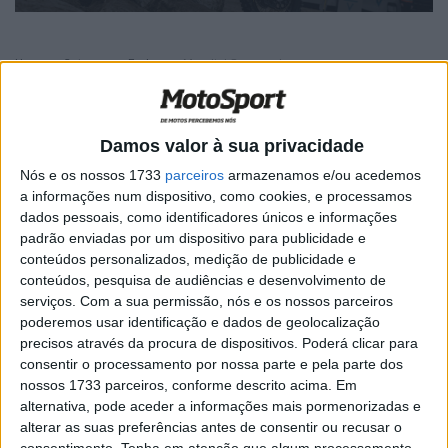
Home
Category
Enduro
Mundial Superenduro
Mundial Superenduro
Damos valor à sua privacidade
SuperEnduro – Jonny Walker abre época
de 2026 com segundo lugar
Nós e os nossos 1733
parceiros
armazenamos e/ou acedemos
a informações num dispositivo, como cookies, e processamos
POR
PAULO ARAÚJO
14 DEZEMBRO, 2025
0
dados pessoais, como identificadores únicos e informações
padrão enviadas por um dispositivo para publicidade e
SuperEnduro: Campeões coroados em
conteúdos personalizados, medição de publicidade e
França
conteúdos, pesquisa de audiências e desenvolvimento de
POR
RICARDO FERREIRA
9 MARÇO, 2025
0
serviços.
Com a sua permissão, nós e os nossos parceiros
poderemos usar identificação e dados de geolocalização
SuperEnduro, França: Desfecho do
precisos através da procura de dispositivos. Poderá clicar para
mundial esta noite em Lieven
consentir o processamento por nossa parte e pela parte dos
POR
RICARDO FERREIRA
8 MARÇO, 2025
0
nossos 1733 parceiros, conforme descrito acima. Em
alternativa, pode aceder a informações mais pormenorizadas e
SuperEnduro, Grã-Bretanha: Billy Bolt 5X
alterar as suas preferências antes de consentir ou recusar o
Campeão do Mundo
consentimento.
Tenha em atenção que algum processamento