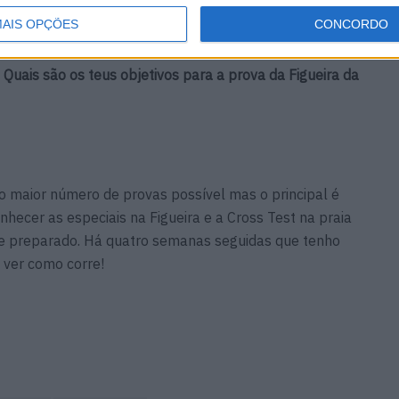
AIS OPÇÕES
CONCORDO
uais são os teus objetivos para a prova da Figueira da
o maior número de provas possível mas o principal é
hecer as especiais na Figueira e a Cross Test na praia
me preparado. Há quatro semanas seguidas que tenho
 ver como corre!