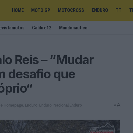
HOME
MOTO GP
MOTOCROSS
ENDURO
TT
T
evistamotos
Calibre12
Mundonautico
lo Reis – “Mudar
m desafio que
óprio“
A
ue Homepage
,
Enduro
,
Enduro
,
Nacional Enduro
A