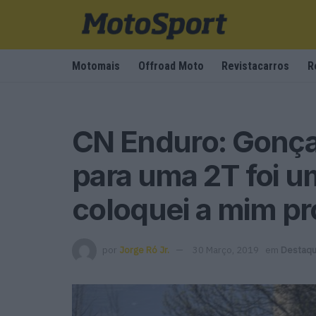
Motomais
Offroad Moto
Revistacarros
R
CN Enduro: Gonça
para uma 2T foi u
coloquei a mim pr
por
Jorge Ró Jr.
30 Março, 2019
em
Destaq