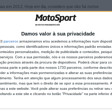
as Gas em 2012. Hoje em dia, considero que não há motos
 nova e eu adaptei-me bem. Gosto muito da moto e das
petido com uma 2T em 2018, o que acabou por ser um
 nunca tinha conduzido uma moto a 2 tempos.
Damos valor à sua privacidade
33
parceiros
armazenamos e/ou acedemos a informações num dispositi
essoais, como identificadores únicos e informações padrão enviadas 
conteúdos personalizados, medição de publicidade e conteúdos, pesqui
ampeonato nacional. Sentes que o facto de estares com
serviços.
Com a sua permissão, nós e os nossos parceiros poderemos 
ção precisos através da procura de dispositivos. Poderá clicar para co
ossa parte e pela parte dos nossos 1733 parceiros, conforme descrit
eder a informações mais pormenorizadas e alterar as suas preferência
timento.
Tenha em atenção que algum processamento dos seus dados
nsentimento, mas que tem o direito de se opor a esse processamento. A
as. As corridas em Portugal são mais adequadas às 4T.
as a este website. Você pode alterar suas preferências ou retirar seu
que coloquei a mim próprio. Acho que estava saturado
tando a este site e clicando no botão "Privacidade" na parte inferior 
 acabou também por ser um desafio colocado pela