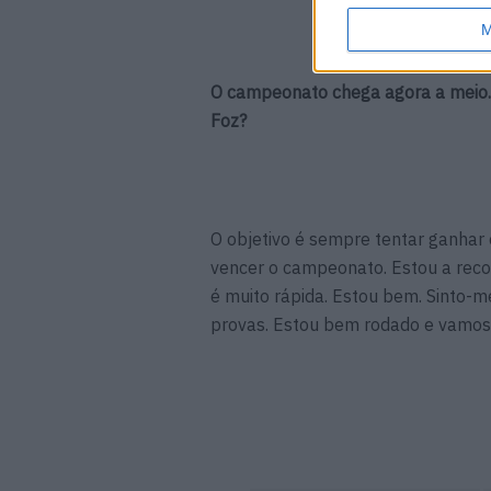
M
O campeonato chega agora a meio. Q
Foz?
O objetivo é sempre tentar ganhar 
vencer o campeonato. Estou a recon
é muito rápida. Estou bem. Sinto-
provas. Estou bem rodado e vamos