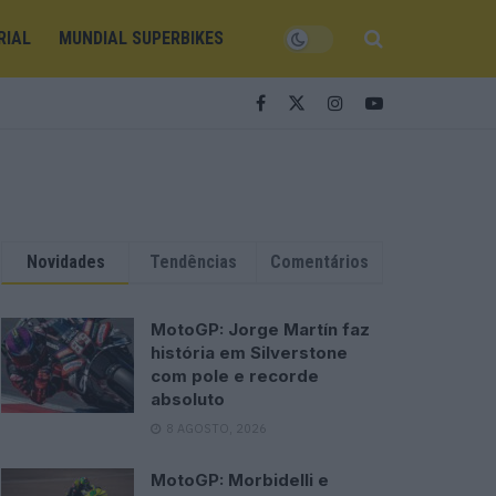
RIAL
MUNDIAL SUPERBIKES
Novidades
Tendências
Comentários
MotoGP: Jorge Martín faz
história em Silverstone
com pole e recorde
absoluto
8 AGOSTO, 2026
MotoGP: Morbidelli e