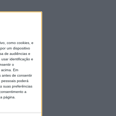
vo, como cookies, e
por um dispositivo
sa de audiências e
usar identificação e
nsentir o
o acima. Em
s antes de consentir
 pessoais poderá
s suas preferências
 consentimento a
da página.