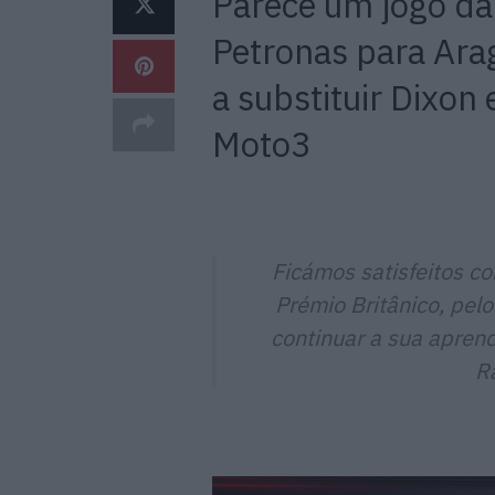
Parece um jogo da
Petronas para Ara
a substituir Dixo
Moto3
Ficámos satisfeitos c
Prémio Britânico, pel
continuar a sua apren
Ra