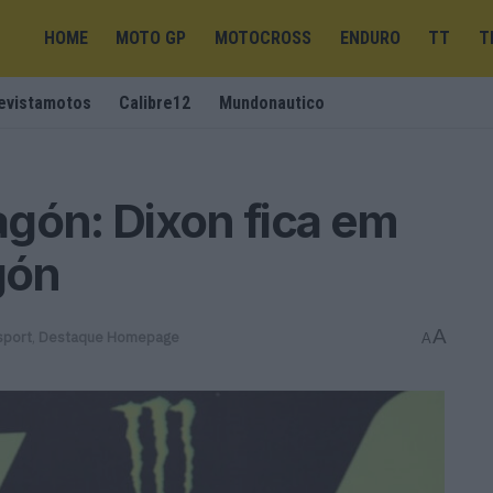
HOME
MOTO GP
MOTOCROSS
ENDURO
TT
T
evistamotos
Calibre12
Mundonautico
gón: Dixon fica em
gón
A
sport
,
Destaque Homepage
A