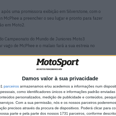
pós uma promissora exibição em Silverstone, com o
n McPhee a preencher o seu lugar e pronto para fazer
ção em Moto2.
do do Campeonato do Mundo de Juniores Moto3
ar vago de McPhee e o malaio fará a sua estreia no
Damos valor à sua privacidade
a
MotoGP: Marco Bezzecchi
recebe luz verde para correr
31
parceiros
armazenamos e/ou acedemos a informações num dispositi
em Silverstone
essoais, como identificadores únicos e informações padrão enviadas 
6 AGOSTO, 2026
conteúdos personalizados, medição de publicidade e conteúdos, pesqui
serviços.
Com a sua permissão, nós e os nossos parceiros poderemos 
ção precisos através da procura de dispositivos. Poderá clicar para co
ossa parte e pela parte dos nossos 1731 parceiros, conforme descrit