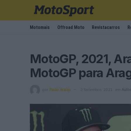
Motomais
Offroad Moto
Revistacarros
R
MotoGP, 2021, Ara
MotoGP para Ara
por
Paulo Araújo
2 Setembro, 2021
em
Auto