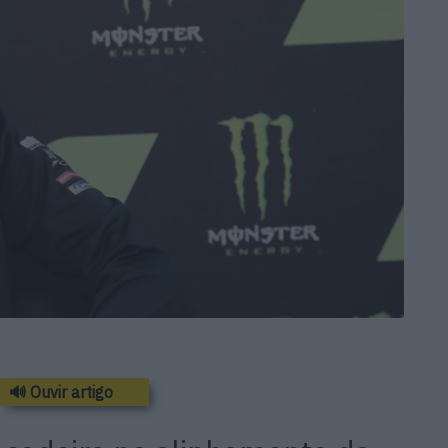
🔊 Ouvir artigo