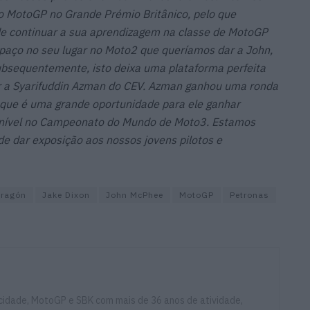
no MotoGP no Grande Prémio Britânico, pelo que
e continuar a sua aprendizagem na classe de MotoGP
spaço no seu lugar no Moto2 que queríamos dar a John,
ubsequentemente, isto deixa uma plataforma perfeita
r a Syarifuddin Azman do CEV. Azman ganhou uma ronda
que é uma grande oportunidade para ele ganhar
u nível no Campeonato do Mundo de Moto3. Estamos
e dar exposição aos nossos jovens pilotos e
Aragón
Jake Dixon
John McPhee
MotoGP
Petronas
ocidade, MotoGP e SBK com mais de 36 anos de atividade,