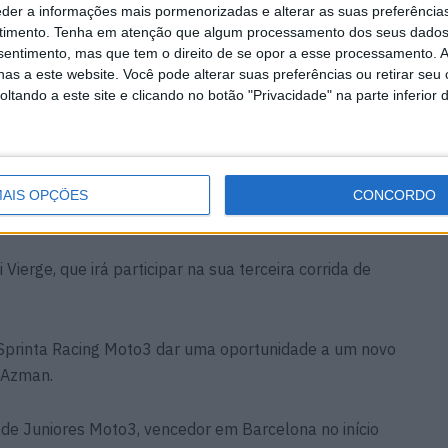
eder a informações mais pormenorizadas e alterar as suas preferência
timento.
Tenha em atenção que algum processamento dos seus dados
nsentimento, mas que tem o direito de se opor a esse processamento. A
da na sua Yamaha YZR-M1 em frente dos seus fãs
as a este website. Você pode alterar suas preferências ou retirar seu
o, Dixon irá disputar mais uma ronda na classe de
tando a este site e clicando no botão "Privacidade" na parte inferior 
.
a oportunidade de subir na estrutura do grupo
 às Moto2 para experimentar a Kalex pela primeira vez
AIS OPÇÕES
CONCORDO
 Vierge, que irá participar na sua terceira corrida de
 Sprinta Racing Moto3 dar uma oportunidade a um novo
n Azman.
e Juniores Moto3, vencedor em Barcelona no início