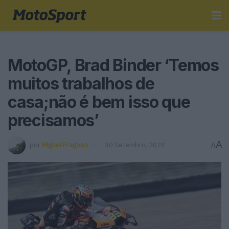
MotoGP, Brad Binder ‘Temos
muitos trabalhos de
casa;não é bem isso que
precisamos’
A
por
Miguel Fragoso
30 Setembro, 2024
A