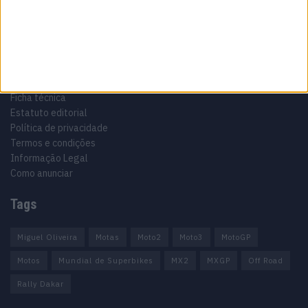
Informação importante
Ficha técnica
Estatuto editorial
Política de privacidade
Termos e condições
Informação Legal
Como anunciar
Tags
Miguel Oliveira
Motas
Moto2
Moto3
MotoGP
Motos
Mundial de Superbikes
MX2
MXGP
Off Road
Rally Dakar