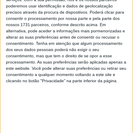
poderemos usar identificação e dados de geolocalização
axadrezada no GP Mandalika.
precisos através da procura de dispositivos. Poderá clicar para
consentir o processamento por nossa parte e pela parte dos
Em declarações segundo o site
nossos 1731 parceiros, conforme descrito acima. Em
https://www.speedweek.com/
, Binder falou sobre um fim
alternativa, pode aceder a informações mais pormenorizadas e
de semana dificil na Indonésia.
alterar as suas preferências antes de consentir ou recusar o
consentimento.
Tenha em atenção que algum processamento
– Um melhor arranque do que ontem. Correu tudo um
dos seus dados pessoais poderá não exigir o seu
pouco melhor, mas não consegui puxar desde a primeira
consentimento, mas que tem o direito de se opor a esse
processamento. As suas preferências serão aplicadas apenas a
volta até ao fim, com o mesmo tempo de volta no final da
este website. Você pode alterar suas preferências ou retirar seu
corrida que no início. Era esse o limite hoje. Temos muitos
consentimento a qualquer momento voltando a este site e
trabalhos de casa. Tentámos muitas coisas ontem e hoje,
clicando no botão "Privacidade" na parte inferior da página.
mas parece que não é bem isso que precisamos.
Artigos relacionados
MotoGP: Iker Lecuona ambiciona Top 10 em
Silverstone
6 AGOSTO, 2026