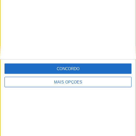
um privilégio enorme.
Artigos relacionados
CONCORDO
MotoGP: Iker Lecuona ambiciona Top 10 em
MAIS OPÇÕES
Silverstone
POR
MIGUEL FRAGOSO
6 AGOSTO, 2026