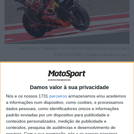
Brad Binder 27 September 2024 // Gold & Goose / Red Bull Content Pool //
SI202409270201 // Usage for editorial use only //
Damos valor à sua privacidade
🔊 Ouvir artigo
Nós e os nossos 1731
parceiros
armazenamos e/ou acedemos
O piloto sul-africano, Brad Binder, terminou em oitavo,
a informações num dispositivo, como cookies, e processamos
dados pessoais, como identificadores únicos e informações
terminando a corrida entre os dois pilotos franceses
padrão enviadas por um dispositivo para publicidade e
Quartararo (7º) e Zarco (9º) e, assim, fez muito melhor do
conteúdos personalizados, medição de publicidade e
que na sprint do dia anterior, onde terminou em 13º. No
conteúdos, pesquisa de audiências e desenvolvimento de
entanto, apenas doze pilotos chegaram à bandeira
serviços.
Com a sua permissão, nós e os nossos parceiros