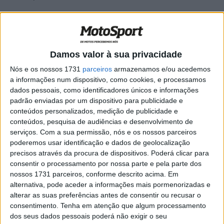
No sábado os ‘Mini’ e os pilotos das Clássicas entraram
em cena após três meses de interregno, para a segunda
Damos valor à sua privacidade
metade da temporada que conta com três provas a
disputar em paralelo com o calendário de Enduro Sprint.
Nós e os nossos 1731
parceiros
armazenamos e/ou acedemos
a informações num dispositivo, como cookies, e processamos
Na Figueira da Foz, a jornada organizada pela Associação
dados pessoais, como identificadores únicos e informações
Talentos Objetivos contou com um percurso de cerca de
padrão enviadas por um dispositivo para publicidade e
duas dezenas de quilómetros e duas provas especiais –
conteúdos personalizados, medição de publicidade e
uma já antes utilizada no Enduro, de 2,8 km, e outra de
conteúdos, pesquisa de audiências e desenvolvimento de
serviços.
Com a sua permissão, nós e os nossos parceiros
cerca de 4 km que seria também usada no dia seguinte
poderemos usar identificação e dados de geolocalização
com o sentido invertido.
precisos através da procura de dispositivos. Poderá clicar para
consentir o processamento por nossa parte e pela parte dos
Tratou-se de uma boa corrida, com a chuva caída nos
nossos 1731 parceiros, conforme descrito acima. Em
dias anteriores a deixar o terreno com excelentes
alternativa, pode aceder a informações mais pormenorizadas e
condições de tração. Nos Juniores, Domingos Cunha
alterar as suas preferências antes de consentir ou recusar o
consentimento.
Tenha em atenção que algum processamento
(Yamaha) reforçou a liderança da classe com o seu
dos seus dados pessoais poderá não exigir o seu
terceiro triunfo em quatro provas, batendo Luís Brandão