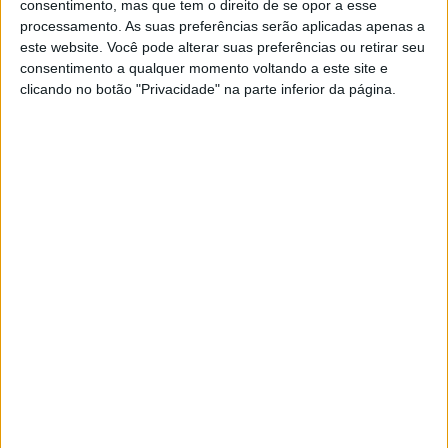
consentimento, mas que tem o direito de se opor a esse
(KTM), que liderou a primeira metade da prova, por 7,6s.
processamento. As suas preferências serão aplicadas apenas a
Nos Juvenis foi Gustavo Pitschieller (KTM) a vencer, com
este website. Você pode alterar suas preferências ou retirar seu
consentimento a qualquer momento voltando a este site e
Santiago Pereira (Yamaha) a manter-se invicto esta
clicando no botão "Privacidade" na parte inferior da página.
época entre os Infantis.
Artigos relacionados
MotoGP: Iker Lecuona ambiciona Top 10 em
Silverstone
6 AGOSTO, 2026
MotoGP: Marco Bezzecchi recebe luz verde
para correr em Silverstone
6 AGOSTO, 2026