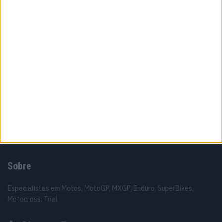
6 AGOSTO, 2026
MotoGP: Álex Rins afasta pressa sobre o
futuro ‘Há várias opções em cima da mesa’
6 AGOSTO, 2026
MotoGP: Luca Marini ‘Talvez tudo fique
resolvido este fim de semana’
6 AGOSTO, 2026
Sobre
Especialistas em Motos, MotoGP, MXGP, Enduro, SuperBikes,
Motocross, Trial