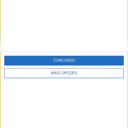
Troféu Beta, que contou com 21 inscritos e vitórias para
Marco Vicente nas 2T e Tony Carvalho nas 4T.
CONCORDO
MAIS OPÇÕES
O Campeonato Nacional de Enduro Sprint – Moto
Espinha prossegue a 27 de outubro em Viana do Castelo,
enquanto o Campeonato Nacional de Mini Enduro –